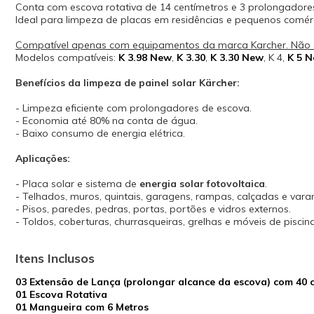
Conta com escova rotativa de 14 centímetros e 3 prolongadores
Ideal para limpeza de placas em residências e pequenos comé
Compatível apenas com equipamentos da marca Karcher. Não c
Modelos compatíveis:
K 3.98 New
,
K 3.30
,
K 3.30 New
, K 4,
K 5 
Benefícios da limpeza de painel solar Kärcher:
- Limpeza eficiente com prolongadores de escova.
- Economia até 80% na conta de água.
- Baixo consumo de energia elétrica.
Aplicações:
- Placa solar e sistema de
energia solar fotovoltaica
.
- Telhados, muros, quintais, garagens, rampas, calçadas e vara
- Pisos, paredes, pedras, portas, portões e vidros externos.
- Toldos, coberturas, churrasqueiras, grelhas e móveis de piscina
Itens Inclusos
03 Extensão de Lança (prolongar alcance da escova) com 40 
01 Escova Rotativa
01 Mangueira com 6 Metros