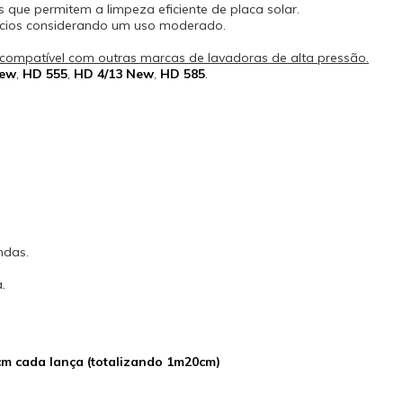
 que permitem a limpeza eficiente de placa solar.
equipamento (L/h): 400 a 500 Garanti
rcios considerando um uso moderado.
meses. Vídeo Interativo
ompatível com outras marcas de lavadoras de alta pressão.
New
,
HD 555
,
HD 4/13 New
,
HD 585
.
ndas.
.
cm cada lança (totalizando 1m20cm)