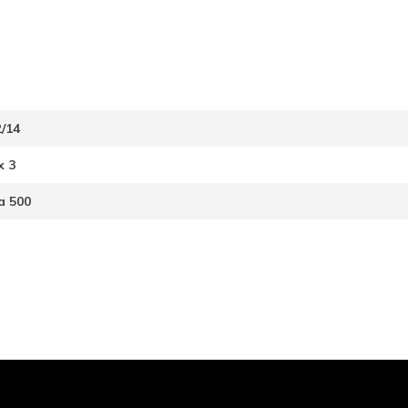
2/14
x 3
a 500