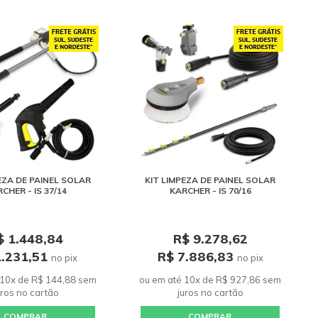
EZA DE PAINEL SOLAR
KIT LIMPEZA DE PAINEL SOLAR
CHER - IS 37/14
KARCHER - IS 70/16
$ 1.448,84
R$ 9.278,62
1.231,51
R$ 7.886,83
no pix
no pix
 10x de R$ 144,88 sem
ou em até 10x de R$ 927,86 sem
uros
no cartão
juros
no cartão
COMPRAR
COMPRAR