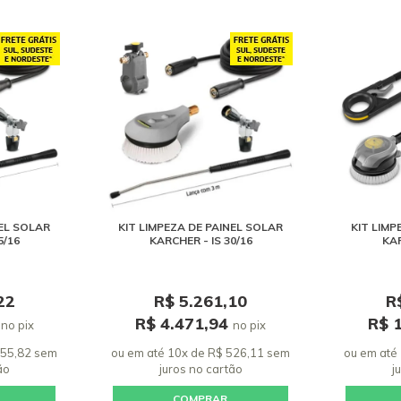
NEL SOLAR
KIT LIMPEZA DE PAINEL SOLAR
KIT LIMP
5/16
KARCHER - IS 30/16
KAR
22
R$ 5.261,10
R
9
R$ 4.471,94
R$ 
no pix
no pix
455,82 sem
ou em até 10x de R$ 526,11 sem
ou em até
ão
juros
no cartão
j
COMPRAR