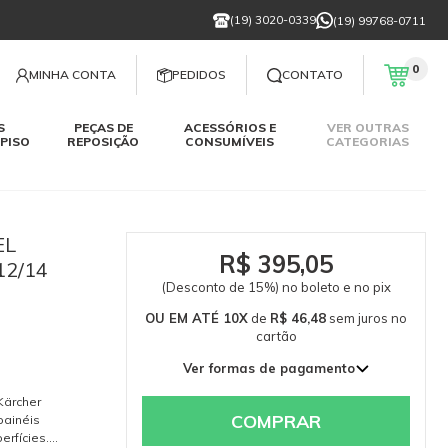
(19) 3020-0339
(19) 99768-0711
0
MINHA CONTA
PEDIDOS
CONTATO
S
PEÇAS DE
ACESSÓRIOS E
VER OUTRAS
PISO
REPOSIÇÃO
CONSUMÍVEIS
CATEGORIAS
EL
R$ 395,05
12/14
(Desconto de 15%) no boleto e no pix
OU EM ATÉ 10X
de
R$ 46,48
sem juros
no
cartão
Ver formas de pagamento
1x de R$ 464,76 sem juros
Kärcher
2x de R$ 232,38 sem juros
COMPRAR
painéis
erfícies.
3x de R$ 154,92 sem juros