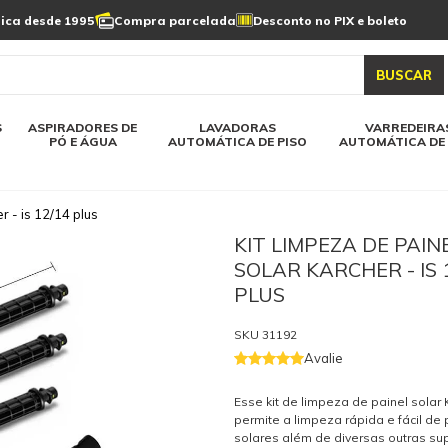
Limpeza de painel
sica desde 1995
Compra parcelada
Desconto no PIX e boleto
s automática
Linha a bateria
Varredeiras automática
Detergentes
solar
as automática
Aspiradores de pó e água
BUSCAR
elos karcher
Todos modelos karcher
S
ASPIRADORES DE
LAVADORAS
VARREDEIRA
PÓ E ÁGUA
AUTOMÁTICA DE PISO
AUTOMÁTICA DE 
r - is 12/14 plus
KIT LIMPEZA DE PAIN
SOLAR KARCHER - IS 
PLUS
SKU
31192
Avalie
Esse kit de limpeza de painel solar 
permite a limpeza rápida e fácil de 
solares além de diversas outras sup