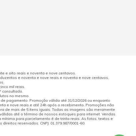
e e oito reais e noventa e nove centavos.
uzentos e noventa e nove reais e noventa e nove centavos.
os.
nco mil reais.
P consultado.
odutos no mesmo.
a de pagamento. Promoção válida até 31/12/2026 ou enquanto
enta e nove reais e até 24h após o recebimento. Promoções não
pra de mais de 5 itens iguais. Todas as imagens são meramente
 válidas até o término de nossos estoques para internet. Vendas
 mínima para parcelamento é de trinta reais. As fotos, textos e
s direitos reservados. CNPJ: 01.379.987/0001-60.