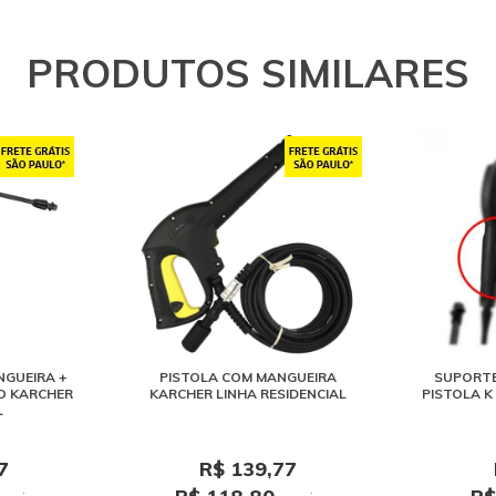
0
D
PRODUTOS SIMILARES
M
1
L
P
2
M
P
2
O
Bo
NGUEIRA +
PISTOLA COM MANGUEIRA
SUPORTE
l
O KARCHER
KARCHER LINHA RESIDENCIAL
PISTOLA K 3.
L
0
P
7
R$ 139,77
E