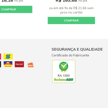
 16,16
R$ 165,68
no pix
no pix
6 outubro 2017 - 06:28
ou em até 9x de R$ 21,66 sem
COMPRAR
juros
no cartão
lvio do rocio de lima lima
roduto muito bom, chegou de acordo com meu pedido
COMPRAR
6 maio 2019 - 20:16
SEGURANÇA E QUALIDADE
Certificado do Fabricante