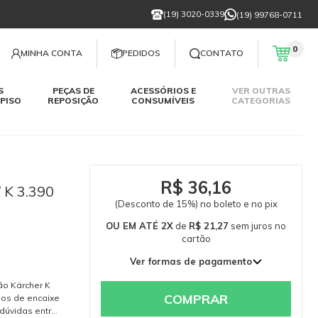
(19) 3020-0339
(19) 99768-0711
0
MINHA CONTA
PEDIDOS
CONTATO
S
PEÇAS DE
ACESSÓRIOS E
VER OUTRAS
PISO
REPOSIÇÃO
CONSUMÍVEIS
CATEGORIAS
R$ 36,16
 K 3.390
(Desconto de 15%) no boleto e no pix
OU EM ATÉ 2X
de
R$ 21,27
sem juros
no
cartão
Ver formas de pagamento
1x de R$ 42,54 sem juros
ão Kärcher K
2x de R$ 21,27 sem juros
COMPRAR
ipos de encaixe
 dúvidas entre