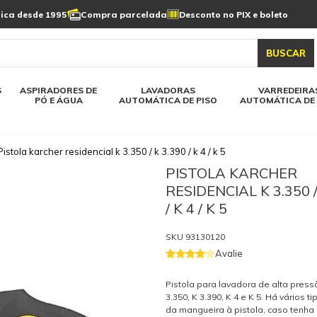
Limpeza de painel
sica desde 1995
Compra parcelada
Desconto no PIX e boleto
s automática
Linha a bateria
Varredeiras automática
Detergentes
solar
as automática
Aspiradores de pó e água
BUSCAR
elos karcher
Todos modelos karcher
S
ASPIRADORES DE
LAVADORAS
VARREDEIRA
PÓ E ÁGUA
AUTOMÁTICA DE PISO
AUTOMÁTICA DE 
Pistola karcher residencial k 3.350 / k 3.390 / k 4 / k 5
PISTOLA KARCHER
RESIDENCIAL K 3.350 /
/ K 4 / K 5
SKU
93130120
Avalie
Pistola para lavadora de alta press
3.350, K 3.390, K 4 e K 5. Há vários t
da mangueira à pistola, caso tenha