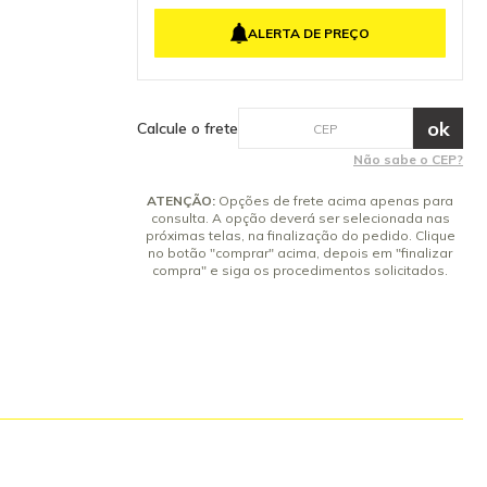
 a versão da
a pistola.
ALERTA DE PREÇO
a. Peça de
e peças
 segurança do
tenha dúvidas
ola para
Calcule o frete
3.350, K 3.390,
Não sabe o CEP?
es.
ATENÇÃO:
Opções de frete acima apenas para
consulta. A opção deverá ser selecionada nas
próximas telas, na finalização do pedido. Clique
no botão "comprar" acima, depois em "finalizar
compra" e siga os procedimentos solicitados.