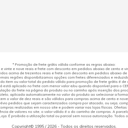
* Promoção de frete grátis válida conforme as regras abaixo:
 vinte e nove reais e frete com desconto em pedidos abaixo de cento e vint
dos acima de trezentos reais e frete com desconto em pedidos abaixo de d
mais regiões disponibilizamos opções com fretes diferenciados e reduzid
do item ou valor total do pedido válido para promoção de frete grátis é de ci
á está aplicado no frete com menor valor e/ou quando disponível para o CE
ulação do frete na página do produto ou no carrinho após inserção dos pr
leto, aplicada automaticamente no valor do produto ao selecionar a form
tem o valor de dez reais e são válidos para compras acima de cento e nov
prévio pedidos que sejam caracterizados compra por atacado, ou seja, com
compras realizadas em nosso site e podem variar nas lojas físicas. Ofertas
cia de valores no site, o valor válido é o do carrinho de compras. A parcela
ja. É proibida a utilização total ou parcial sem nossa autorização. Todos o
Copyright© 1995 / 2026 - Todos os direitos reservados.