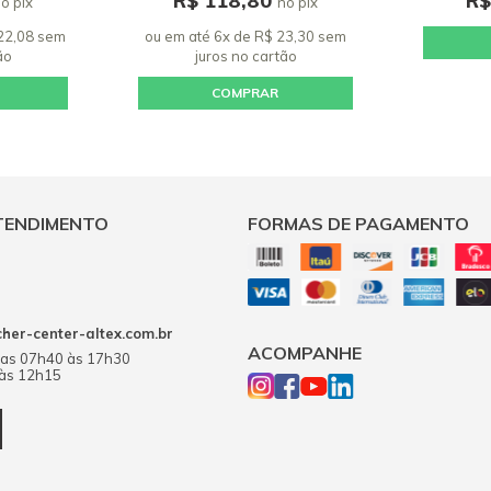
R$ 118,80
R$
o pix
no pix
0
 22,08 sem
ou em até 6x de R$ 23,30 sem
ão
juros
no cartão
si
p
COMPRAR
0
TENDIMENTO
FORMAS DE PAGAMENTO
er-center-altex.com.br
ACOMPANHE
das 07h40 às 17h30
 às 12h15