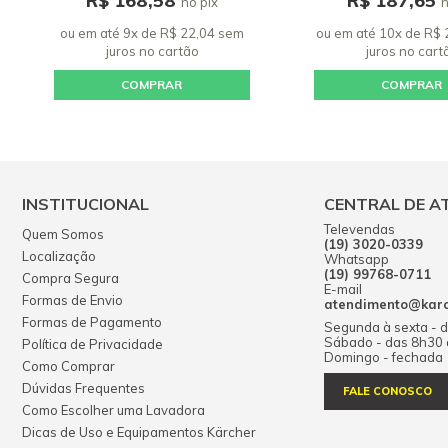
R$ 168,58
R$ 187,65
no pix
n
ou em até 9x de R$ 22,04 sem
ou em até 10x de R$
juros
no cartão
juros
no cart
COMPRAR
COMPRAR
INSTITUCIONAL
CENTRAL DE A
Televendas
Quem Somos
(19) 3020-0339
Localização
Whatsapp
(19) 99768-0711
Compra Segura
E-mail
Formas de Envio
atendimento@karch
Formas de Pagamento
Segunda à sexta - 
Sábado - das 8h30
Política de Privacidade
Domingo - fechada
Como Comprar
Dúvidas Frequentes
FALE CONOSCO
Como Escolher uma Lavadora
Dicas de Uso e Equipamentos Kärcher