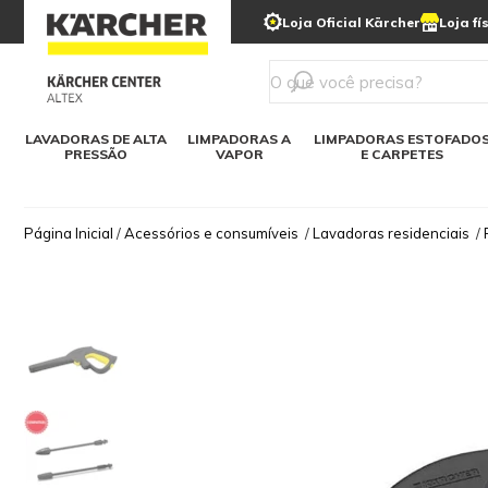
municipais
Limpeza com gelo seco
Loja Oficial Kärcher
Loja fí
Detergentes
Lavadora
Kärcher para o lar
Soluções digitais
Linha a bateria
Varredeir
Todos mod
LAVADORAS DE ALTA
LIMPADORAS A
LIMPADORAS ESTOFADO
PRESSÃO
VAPOR
E CARPETES
Página Inicial
/
Acessórios e consumíveis
/
Lavadoras residenciais
/