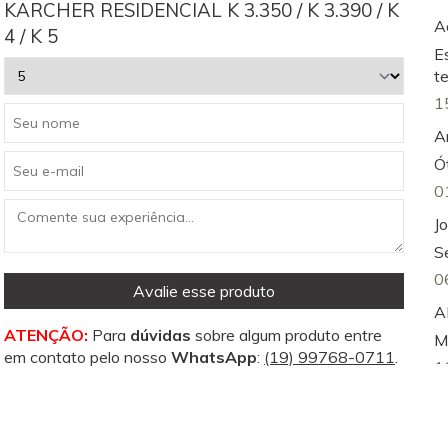
KARCHER RESIDENCIAL K 3.350 / K 3.390 / K
A
4 / K 5
E
t
1
A
Ó
0
Jo
S
0
Avalie esse produto
A
ATENÇÃO:
Para
dúvidas
sobre algum produto entre
M
em contato pelo nosso
WhatsApp
:
(19) 99768-0711
.
1
A
d