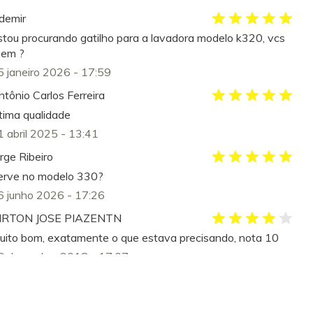
demir
stou procurando gatilho para a lavadora modelo k320, vcs
eem ?
5 janeiro 2026 - 17:59
ntônio Carlos Ferreira
tima qualidade
1 abril 2025 - 13:41
rge Ribeiro
erve no modelo 330?
6 junho 2026 - 17:26
IRTON JOSE PIAZENTN
uito bom, exatamente o que estava precisando, nota 10
6 dezembro 2018 - 17:07
lexandre Felix
e ótima qualidade