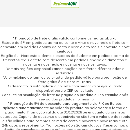
excelente
04 fevereiro 2019 - 09:16
murilo passos alarcao
Comprei uma KARCHER - k 3.30 e, o técnico que conserta as
máquinas na loja/oficina, disse-me que se travasse o gatilho,
* Promoção de frete grátis válida conforme as regras abaixo:
com fita isolante, apertando-o, a máquina teria uma duração
Estado de SP em pedidos acima de cento e vinte e nove reais e frete com
desconto em pedidos abaixo de cento e vinte e oito reais e noventa e nove
tres vezes maio...
centavos.
Região Sul, Nordeste e demais estados do Sudeste em pedidos acima de
09 dezembro 2015 - 10:40
trezentos reais e frete com desconto em pedidos abaixo de duzentos e
noventa e nove reais e noventa e nove centavos.
NEUSA MARQUES TEIXEIRA
Demais regiões disponibilizamos opções com fretes diferenciados e
reduzidos.
LAVADORA ROBUSTA, DE FACIL MANUSEIO.
Valor máximo do item ou valor total do pedido válido para promoção de
11 maio 2017 - 07:25
frete grátis é de cinco mil reais.
O desconto já está aplicado no frete com menor valor e/ou quando
disponível para o CEP consultado.
nilza alves souza lembo
Consulte na simulação do frete na página do produto ou no carrinho após
Aonde foram parar os comentários dos compradores da
inserção dos produtos no mesmo.
* Promoção de 5% de desconto para pagamento via PIX ou Boleto,
lavadoras?
aplicada automaticamente no valor do produto ao selecionar a forma de
pagamento. Promoção válida até 31/12/2026 ou enquanto durarem os
09 dezembro 2015 - 10:40
estoques. Cupons de desconto disponíveis no site tem o valor de dez reais
e são válidos para compras acima de cento e noventa e nove reais e até
NUTRIVERDE CULTIVOS HIDROPONICOS
24h após o recebimento. Promoções não são cumulativas. Reservamos o
EIRELI
direito de cancelar sem aviso prévio pedidos que sejam caracterizados