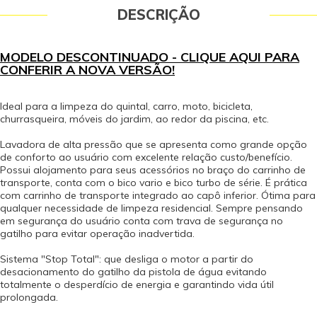
materiais utilizados, as dimensões do equipamento e seus parâmetros
DESCRIÇÃO
operacionais. Garantia - Garantia: 12 meses (3 meses de garantia legal por
lei contando a partir da data de emissão da Nota Fiscal de Venda e 9
meses de garantia concedido pelo fabricante contra defeito de
MODELO DESCONTINUADO - CLIQUE AQUI PARA
fabricação).
CONFERIR A NOVA VERSÃO!
Ideal para a limpeza do quintal, carro, moto, bicicleta,
churrasqueira, móveis do jardim, ao redor da piscina, etc.
Lavadora de alta pressão que se apresenta como grande opção
de conforto ao usuário com excelente relação custo/benefício.
Possui alojamento para seus acessórios no braço do carrinho de
transporte, conta com o bico vario e bico turbo de série. É prática
com carrinho de transporte integrado ao capô inferior. Ótima para
qualquer necessidade de limpeza residencial. Sempre pensando
em segurança do usuário conta com trava de segurança no
gatilho para evitar operação inadvertida.
Sistema "Stop Total": que desliga o motor a partir do
desacionamento do gatilho da pistola de água evitando
totalmente o desperdício de energia e garantindo vida útil
prolongada.