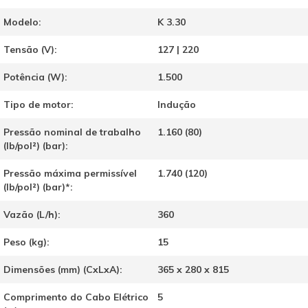
Modelo:
K 3.30
Tensão (V):
127 | 220
Potência (W):
1.500
Tipo de motor:
Indução
Pressão nominal de trabalho
1.160 (80)
(lb/pol²) (bar):
Pressão máxima permissível
1.740 (120)
(lb/pol²) (bar)*:
Vazão (L/h):
360
Peso (kg):
15
Dimensões (mm) (CxLxA):
365 x 280 x 815
Comprimento do Cabo Elétrico
5