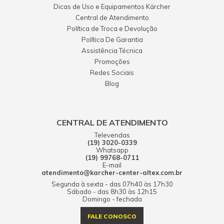
ela puxa a agua de tambor ou tem q tar com agua corrente
Dicas de Uso e Equipamentos Kärcher
09 dezembro 2015 - 10:40
Central de Atendimento
Política de Troca e Devolução
JOSE CARLOS OLIVEIRA
Política De Garantia
Gostei muito, pela qualidade do equipamento, sua praticidade e
Assistência Técnica
seu desempenho acima do esperado.
Promoções
19 janeiro 2019 - 23:38
Redes Sociais
Blog
José Willian Baptistella
Máquina com excelente performance, bom custo / benefício, e
a marca já é garantia de qualidade. No entanto, com 6 meses
de uso passou a vazar óleo embaixo, tendo de ir para
CENTRAL DE ATENDIMENTO
assistência técnica...
Televendas
(19) 3020-0339
09 dezembro 2015 - 10:40
Whatsapp
(19) 99768-0711
Katia Regina Mauri Ribeiro
E-mail
atendimento@karcher-center-altex.com.br
Muito bom....fiquei impressionada com a entrega super rapida.
Segunda à sexta - das 07h40 às 17h30
Recomendo a todos!
Sábado - das 8h30 às 12h15
Domingo - fechada
09 maio 2019 - 05:33
Leonardo Bittar de Mendonça
FALE CONOSCO