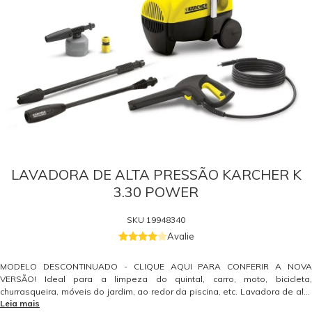
LAVADORA DE ALTA PRESSÃO KARCHER K
3.30 POWER
SKU
19948340
Avalie
MODELO DESCONTINUADO - CLIQUE AQUI PARA CONFERIR A NOVA
VERSÃO! Ideal para a limpeza do quintal, carro, moto, bicicleta,
churrasqueira, móveis do jardim, ao redor da piscina, etc. Lavadora de alta
Leia mais
pressão que se apresenta como grande opção de conforto ao usuário com