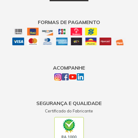
Muito Bom ! vale a pena
18 janeiro 2019 - 09:25
Manuel Lopez Paz
FORMAS DE PAGAMENTO
a lavadora. e bastante eficiente . tem muita pressão e
silenciosa gostei bastante foi entregue dentro do prazo, gostei
23 abril 2017 - 08:22
marcia canutos reis
Solicito informações sobre tempo de uso ininterrupto e
ACOMPANHE
descanso deste equipamento. Minha necessidade e de uma
hora de uso ininterruptamente. por 20 de descanso qual a
sugestão de equipamento para...
09 dezembro 2015 - 10:40
Marcos Pedro
SEGURANÇA E QUALIDADE
exelente custo beneficio tenho uma k 330 desde 1996 esta
Certificado do Fabricante
firme forte
02 fevereiro 2019 - 20:29
murilo batista de faria