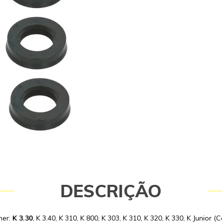
3.85, K 3.98. Para os modelos: K 2.50
3 Power, K 3 Turbo Auto, K3 Premiu
para verificar o modelo do cabeçote
reposição original Kärcher. Soment
originais garantem a qualidade e a
equipamento e do operador. Caso 
consulte-nos: (19) 99768-0711. Itens
Gaxetas 12X20X5 - 63628750 Garanti
meses conforme política do fabrican
DESCRIÇÃO
her:
K 3.30
, K 3.40, K 310, K 800, K 303, K 310, K 320, K 330, K Junior 