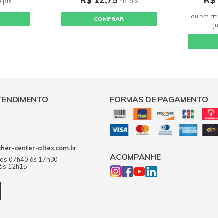
R$ 12,75
R$
 pix
no pix
ou em at
COMPRAR
j
TENDIMENTO
FORMAS DE PAGAMENTO
er-center-altex.com.br
ACOMPANHE
das 07h40 às 17h30
 às 12h15