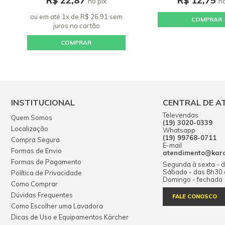
R$ 22,87
R$ 12,75
no pix
no
ou em até 1x de R$ 26,91 sem
COMPRAR
juros
no cartão
COMPRAR
INSTITUCIONAL
CENTRAL DE A
Televendas
Quem Somos
(19) 3020-0339
Localização
Whatsapp
(19) 99768-0711
Compra Segura
E-mail
Formas de Envio
atendimento@karch
Formas de Pagamento
Segunda à sexta - 
Sábado - das 8h30
Política de Privacidade
Domingo - fechada
Como Comprar
Dúvidas Frequentes
FALE CONOSCO
Como Escolher uma Lavadora
Dicas de Uso e Equipamentos Kärcher