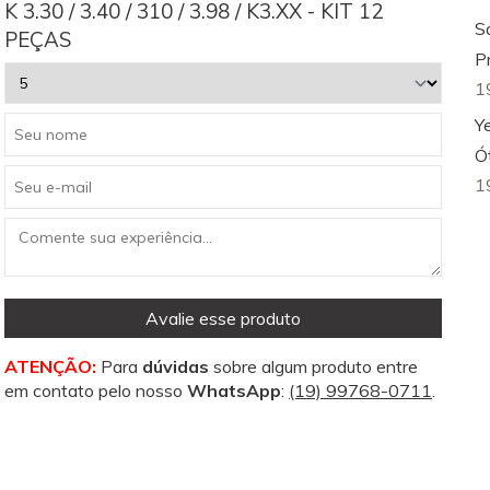
K 3.30 / 3.40 / 310 / 3.98 / K3.XX - KIT 12
S
PEÇAS
P
1
Y
Ó
1
Avalie esse produto
ATENÇÃO:
Para
dúvidas
sobre algum produto entre
em contato pelo nosso
WhatsApp
:
(19) 99768-0711
.