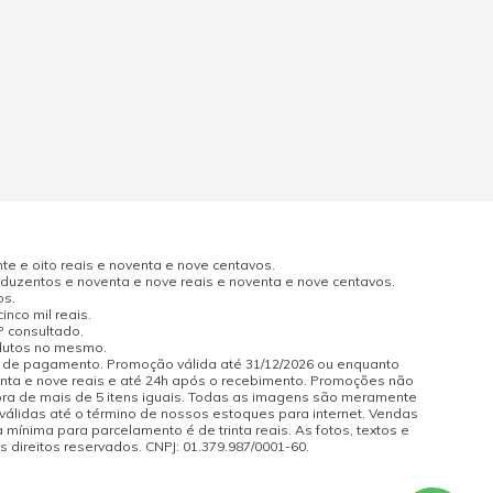
e e oito reais e noventa e nove centavos.
uzentos e noventa e nove reais e noventa e nove centavos.
os.
nco mil reais.
P consultado.
odutos no mesmo.
a de pagamento. Promoção válida até 31/12/2026 ou enquanto
enta e nove reais e até 24h após o recebimento. Promoções não
pra de mais de 5 itens iguais. Todas as imagens são meramente
 válidas até o término de nossos estoques para internet. Vendas
 mínima para parcelamento é de trinta reais. As fotos, textos e
s direitos reservados. CNPJ: 01.379.987/0001-60.