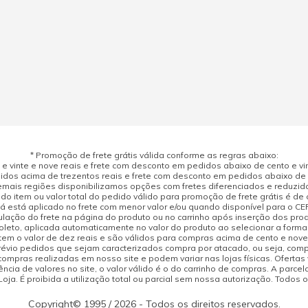
* Promoção de frete grátis válida conforme as regras abaixo:
 vinte e nove reais e frete com desconto em pedidos abaixo de cento e vint
dos acima de trezentos reais e frete com desconto em pedidos abaixo de d
mais regiões disponibilizamos opções com fretes diferenciados e reduzid
do item ou valor total do pedido válido para promoção de frete grátis é de ci
á está aplicado no frete com menor valor e/ou quando disponível para o CE
ulação do frete na página do produto ou no carrinho após inserção dos pr
leto, aplicada automaticamente no valor do produto ao selecionar a form
tem o valor de dez reais e são válidos para compras acima de cento e nov
prévio pedidos que sejam caracterizados compra por atacado, ou seja, com
compras realizadas em nosso site e podem variar nas lojas físicas. Ofertas
cia de valores no site, o valor válido é o do carrinho de compras. A parcela
ja. É proibida a utilização total ou parcial sem nossa autorização. Todos o
Copyright© 1995 / 2026 - Todos os direitos reservados.