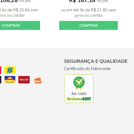
 106,28
R$ 167,14
no pix
no pix
é 6x de R$ 20,84 sem
ou em até 9x de R$ 21,85 sem
uros
no cartão
juros
no cartão
COMPRAR
COMPRAR
SEGURANÇA E QUALIDADE
Certificado do Fabricante