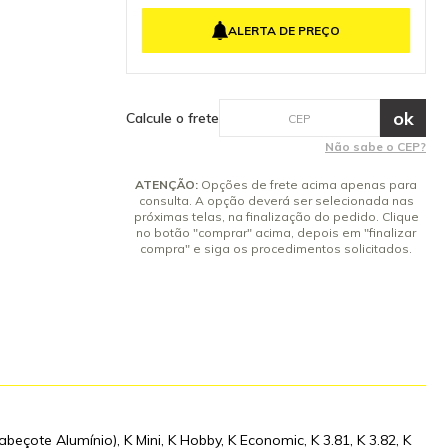
0, K 3 Black, K
4x de R$ 26,91 sem juros
m. Consulte-nos
ALERTA DE PREÇO
.. Peça de
5x de R$ 21,53 sem juros
e peças
 segurança do
tenha dúvidas
 Inclusos 12
Calcule o frete
a - Garantia: 3
te.
Não sabe o CEP?
ATENÇÃO:
Opções de frete acima apenas para
consulta. A opção deverá ser selecionada nas
próximas telas, na finalização do pedido. Clique
no botão "comprar" acima, depois em "finalizar
compra" e siga os procedimentos solicitados.
(Cabeçote Alumínio), K Mini, K Hobby, K Economic, K 3.81, K 3.82, K