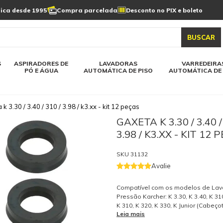
Limpeza de painel
sica desde 1995
Compra parcelada
Desconto no PIX e boleto
s automática
Linha a bateria
Varredeiras automática
Detergentes
solar
as automática
Aspiradores de pó e água
BUSCAR
elos karcher
Todos modelos karcher
S
ASPIRADORES DE
LAVADORAS
VARREDEIRA
PÓ E ÁGUA
AUTOMÁTICA DE PISO
AUTOMÁTICA DE 
k 3.30 / 3.40 / 310 / 3.98 / k3.xx - kit 12 peças
GAXETA K 3.30 / 3.40 /
3.98 / K3.XX - KIT 12 
SKU
31132
Avalie
Compatível com os modelos de Lav
Pressão Karcher: K 3.30, K 3.40, K 310
K 310, K 320, K 330, K Junior (Cabeço
Leia mais
Mini, K Hobby, K Economic, K 3.81, K 3