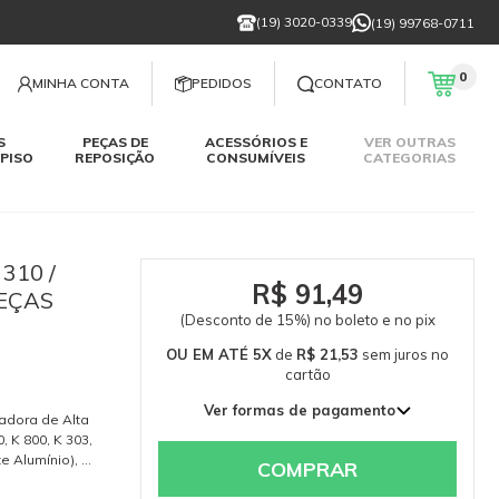
(19) 3020-0339
(19) 99768-0711
0
MINHA CONTA
PEDIDOS
CONTATO
S
PEÇAS DE
ACESSÓRIOS E
VER OUTRAS
PISO
REPOSIÇÃO
CONSUMÍVEIS
CATEGORIAS
 310 /
R$ 91,49
PEÇAS
(Desconto de 15%) no boleto e no pix
OU EM ATÉ 5X
de
R$ 21,53
sem juros
no
cartão
Ver formas de pagamento
adora de Alta
1x de R$ 107,64 sem juros
, K 800, K 303,
te Alumínio), K
2x de R$ 53,82 sem juros
COMPRAR
.82, K 3.83, K
3x de R$ 35,88 sem juros