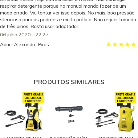
respirar detergente porque no manual manda fazer de um
modo errado. Viu tentar ver isso depois. No mais, boa pressão,
silenciosa para os padrões e muito prática. Não requer tomada
de três pinos. Basta usar adaptador.
06 julho 2020 - 22:27
Adriel Alexandre Pires
Comprei o produto novamente para meu pai, pois o mesmo não
queria outra marca pela facilidade de limpar com o tipo de jato,
elogiou muito e após muitos anos de uso da lavadora antiga,
pediu a mesma ...
PRODUTOS SIMILARES
17 novembro 2018 - 18:50
Edes de Andrade
Muito satisfeito... ótimo custo beneficio... e a loja me entregou
antes do combinado... recomendo.
28 março 2019 - 14:29
Jose Carlos Carvalho
Muito bom. Vou dizer excelente. Tinha uma Karcher de 25