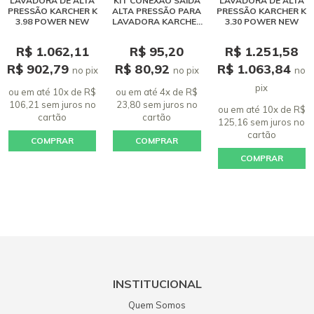
LAVADORA DE ALTA
KIT CONEXÃO SAÍDA
LAVADORA DE ALTA
anos atras e sempre pensava em trocar até que o dia chegou.
PRESSÃO KARCHER K
ALTA PRESSÃO PARA
PRESSÃO KARCHER K
Ela deu defeito e a autorizada falou que não tinha mais peças
3.98 POWER NEW
LAVADORA KARCHER
3.30 POWER NEW
POWER NEW - K3.30,
para o modelo. Co...
K3.98, K4, K5, HD 4/13
R$ 1.062,11
R$ 95,20
R$ 1.251,58
07 março 2018 - 20:04
R$ 902,79
R$ 80,92
R$ 1.063,84
no pix
no pix
no
Warley Lima
pix
ou em até 10x de R$
ou em até 4x de R$
Otimo produto, comprei este pois me roubaram a ultima
106,21 sem juros
no
23,80 sem juros
no
lavadora que tive deste mesmo modelo, recomendo!
ou em até 10x de R$
cartão
cartão
125,16 sem juros
no
27 novembro 2017 - 10:26
cartão
COMPRAR
COMPRAR
Wagner
COMPRAR
Bom dia, acabei de adquirir essa maquina k3.98, de fato muito
boa, potente, e mais silenciosa que muitas por aí, só acho que
os acessórios fizeram falta nesse modelo, com esse preço
deveria vir com um pouco mais de acessórios e uma mangueira
com extensão maior, achei curta, e também achei a regulagem
do bico sem opção, só tem um modo de leque estreito não tem
jato fino. No caso os acessórios devem ser adquiridos
separadamente o que causa um gasto a mais. No mais uma
INSTITUCIONAL
máquina muito boa.
Quem Somos
15 maio 2021 - 18:22