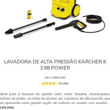
LAVADORA DE ALTA PRESSÃO KARCHER K
3.98 POWER
SKU
19941300
Avalie
Ideal para a limpeza do quintal, carro, moto, bicicleta, churrasqueira,
móveis do jardim, ao redor da piscina, etc. Lavadora de alta pressão que
se apresenta como grande opção de conforto ao usuário com excelente
Leia mais
relação custo/benefício. Possui reservatório de detergente integrado