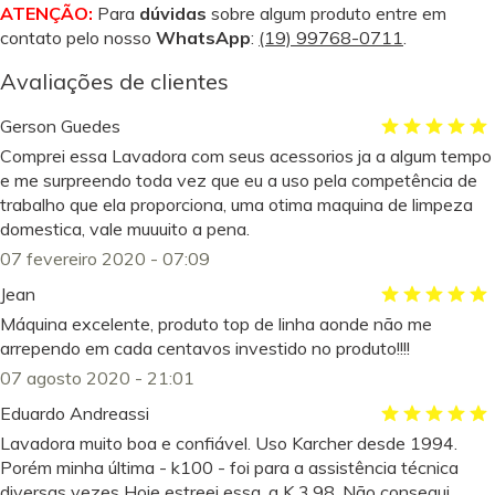
ATENÇÃO:
Para
dúvidas
sobre algum produto entre em
contato pelo nosso
WhatsApp
:
(19) 99768-0711
.
Avaliações de clientes
Gerson Guedes
Comprei essa Lavadora com seus acessorios ja a algum tempo
e me surpreendo toda vez que eu a uso pela competência de
trabalho que ela proporciona, uma otima maquina de limpeza
domestica, vale muuuito a pena.
07 fevereiro 2020 - 07:09
Jean
Máquina excelente, produto top de linha aonde não me
arrependo em cada centavos investido no produto!!!!
07 agosto 2020 - 21:01
Eduardo Andreassi
Lavadora muito boa e confiável. Uso Karcher desde 1994.
Porém minha última - k100 - foi para a assistência técnica
diversas vezes Hoje estreei essa, a K 3.98. Não consegui