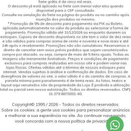
frete grátis é de cinco mil reais.
O desconto já está aplicado no frete com menor valor e/ou quando
disponível para o CEP consultado.
Consulte na simulação do frete na página do produto ou no carrinho após
inserção dos produtos no mesmo.
* Promoção de 5% de desconto para pagamento via PIX ou Boleto,
aplicada automaticamente no valor do produto ao selecionar a forma de
pagamento. Promoção válida até 31/12/2026 ou enquanto durarem os
estoques. Cupons de desconto disponíveis no site tem o valor de dez reais
e são válidos para compras acima de cento e noventa e nove reais e até
24h após o recebimento. Promoções não são cumulativas. Reservamos o
direito de cancelar sem aviso prévio pedidos que sejam caracterizados
compra por atacado, ou seja, compra de mais de 5 itens iguais. Todas as
imagens são meramente ilustrativas. Preços e condições de pagamento
exclusivos para compras realizadas em nosso site e podem variar nas
lojas físicas. Ofertas válidas até o término de nossos estoques para
internet. Vendas sujeitas à análise e confirmação de dados. Em caso de
divergência de valores no site, o valor válido é o do carrinho de compras. A
parcela mínima para parcelamento é de trinta reais. As fotos, textos e
layout aqui veiculados são de propriedade da Loja. É proibida a utilização
total ou parcial sem nossa autorização. Todos os direitos reservados. CNPJ:
01.379.987/0001-60.
Copyright© 1995 / 2026 - Todos os direitos reservados.
Sobre os cookies: a gente usa cookies para personalizar anúncios
e melhorar a sua experiência no site. Ao continuar navegando,
você concorda com a nossa política de privacidade.