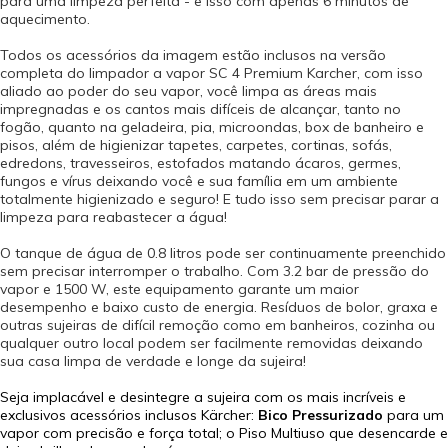
para uma limpeza perfeita - e isso com apenas 6 minutos de
aquecimento.
Todos os acessórios da imagem estão inclusos na versão
completa do limpador a vapor SC 4 Premium Karcher, com isso
aliado ao poder do seu vapor, você limpa as áreas mais
impregnadas e os cantos mais difíceis de alcançar, tanto no
fogão, quanto na geladeira, pia, microondas, box de banheiro e
pisos, além de higienizar tapetes, carpetes, cortinas, sofás,
edredons, travesseiros, estofados matando ácaros, germes,
fungos e vírus deixando você e sua família em um ambiente
totalmente higienizado e seguro! E tudo isso sem precisar parar a
limpeza para reabastecer a água!
O tanque de água de 0.8 litros pode ser continuamente preenchido
sem precisar interromper o trabalho. Com 3.2 bar de pressão do
vapor e 1500 W, este equipamento garante um maior
desempenho e baixo custo de energia. Resíduos de bolor, graxa e
outras sujeiras de difícil remoção como em banheiros, cozinha ou
qualquer outro local podem ser facilmente removidas deixando
sua casa limpa de verdade e longe da sujeira!
Seja implacável e desintegre a sujeira com os mais incríveis e
exclusivos acessórios inclusos Kärcher:
Bico Pressurizado
para um
vapor com precisão e força total; o Piso Multiuso que desencarde e