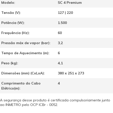
Modelo:
SC 4 Premium
Tensão (V):
127 | 220
Potência (W):
1.500
Frequência (Hz):
60
Pressão máx de vapor (bar):
3,2
Tempo de Aquecimento (m):
6
Peso (kg):
4,1
Dimensões (mm) (CxLxA):
380 x 251 x 273
Comprimento do Cabo
4
Elétrico(m):
A segurança desse produto é certificada compulsoriamente junto
ao INMETRO pelo OCP ICBr - 0052.