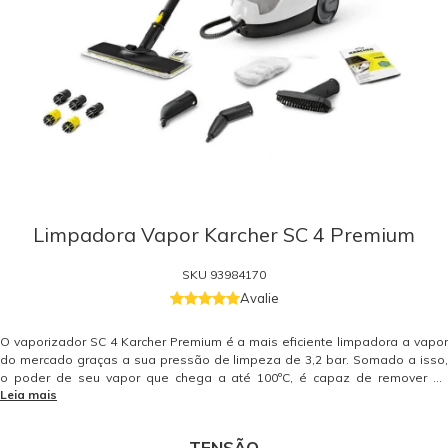
Limpadora Vapor Karcher SC 4 Premium
SKU
93984170
Avalie
O vaporizador SC 4 Karcher Premium é a mais eficiente limpadora a vapor
do mercado graças a sua pressão de limpeza de 3,2 bar. Somado a isso,
o poder de seu vapor que chega a até 100ºC, é capaz de remover as
Leia mais
sujeiras mais impregnadas e difícies e sem o uso de produtos químicos.
Vapor contínuo: com a SC 4 Premium da Karcher, você não precisa parar o
trabalho para repor a água no reservatório. Seu tanque de água removível
TENSÃO