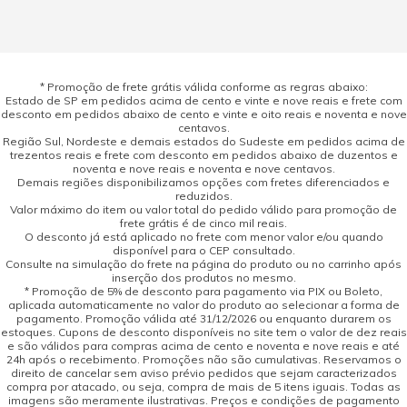
* Promoção de frete grátis válida conforme as regras abaixo:
Estado de SP em pedidos acima de cento e vinte e nove reais e frete com
desconto em pedidos abaixo de cento e vinte e oito reais e noventa e nove
centavos.
Região Sul, Nordeste e demais estados do Sudeste em pedidos acima de
trezentos reais e frete com desconto em pedidos abaixo de duzentos e
noventa e nove reais e noventa e nove centavos.
Demais regiões disponibilizamos opções com fretes diferenciados e
reduzidos.
Valor máximo do item ou valor total do pedido válido para promoção de
frete grátis é de cinco mil reais.
O desconto já está aplicado no frete com menor valor e/ou quando
disponível para o CEP consultado.
Consulte na simulação do frete na página do produto ou no carrinho após
inserção dos produtos no mesmo.
* Promoção de 5% de desconto para pagamento via PIX ou Boleto,
aplicada automaticamente no valor do produto ao selecionar a forma de
pagamento. Promoção válida até 31/12/2026 ou enquanto durarem os
estoques. Cupons de desconto disponíveis no site tem o valor de dez reais
e são válidos para compras acima de cento e noventa e nove reais e até
24h após o recebimento. Promoções não são cumulativas. Reservamos o
direito de cancelar sem aviso prévio pedidos que sejam caracterizados
compra por atacado, ou seja, compra de mais de 5 itens iguais. Todas as
imagens são meramente ilustrativas. Preços e condições de pagamento