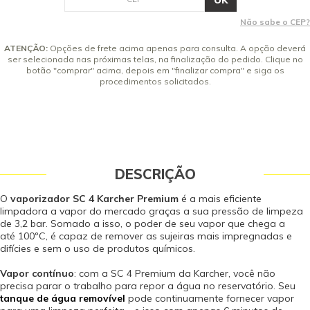
Redondas Pequenas (03 pretas e 02 amarelas - para diferenciar em usos
9x de R$ 175,32 sem juros
distintos. Por ex.: cozinha e banheiro) 01 Manual de Instruções Dados
Não sabe o CEP?
Técnicos Modelo: SC 4 Premium Tensão (V): 127 | 220 Potência (W): 1.500
10x de R$ 157,79 sem juros
Frequência (Hz): 60 Pressão máx de vapor (bar): 3,2 Tempo de
ATENÇÃO:
Opções de frete acima apenas para consulta. A opção deverá
Aquecimento (m): 6 Peso (kg): 4,1 Dimensões (mm) (CxLxA): 380 x 251 x 273
ser selecionada nas próximas telas, na finalização do pedido. Clique no
Comprimento do Cabo Elétrico(m): 4 A segurança desse produto é
botão "comprar" acima, depois em "finalizar compra" e siga os
certificada compulsoriamente junto ao INMETRO pelo OCP ICBr - 0052.
procedimentos solicitados.
Garantia - Garantia: 12 meses (3 meses de garantia legal por lei contando
a partir da data de emissão da Nota Fiscal de Venda e 9 meses de
garantia concedido pelo fabricante contra defeito de fabricação). Vídeo
Interativo * Alguns acessórios são opcionais.
DESCRIÇÃO
O
vaporizador SC 4 Karcher Premium
é a mais eficiente
limpadora a vapor do mercado graças a sua pressão de limpeza
de 3,2 bar. Somado a isso, o poder de seu vapor que chega a
até 100ºC, é capaz de remover as sujeiras mais impregnadas e
difícies e sem o uso de produtos químicos.
Vapor contínuo
: com a SC 4 Premium da Karcher, você não
precisa parar o trabalho para repor a água no reservatório. Seu
tanque de água removível
pode continuamente fornecer vapor