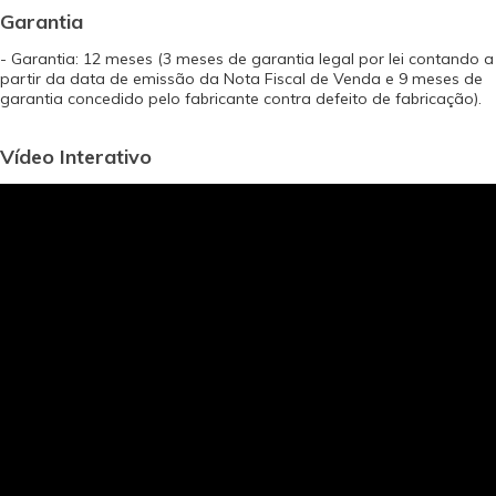
Garantia
- Garantia: 12 meses (3 meses de garantia legal por lei contando a
partir da data de emissão da Nota Fiscal de Venda e 9 meses de
garantia concedido pelo fabricante contra defeito de fabricação).
Vídeo Interativo