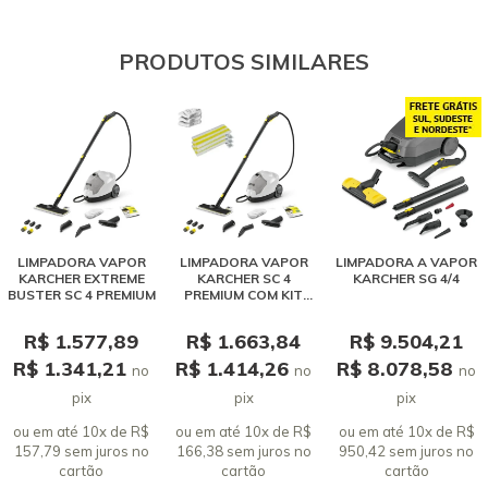
o teste de limpeza, limpa até as paredes , portas, limpa tudo
mesmo, perfeita Chegou rápido, atendimento muito bom da
Eliene Pereira. Super Recomendo!!
PRODUTOS SIMILARES
04 abril 2025 - 21:21
Evanilde de Sousa Gonçalves dos Santos
Amei esta limpadora, maravilhosa. Assim que chegou fizemos
o teste de limpeza, limpa até as paredes , portas, limpa tudo
mesmo, perfeita Chegou rápido, atendimento muito bom da
Eliene Pereira. Super Recomendo!!
04 abril 2025 - 21:21
LIMPADORA VAPOR
LIMPADORA VAPOR
LIMPADORA A VAPOR
Adauto Batista costa
KARCHER EXTREME
KARCHER SC 4
KARCHER SG 4/4
BUSTER SC 4 PREMIUM
PREMIUM COM KIT
Ótima
EXTRA DE PANOS
04 setembro 2025 - 19:33
R$ 1.577,89
R$ 1.663,84
R$ 9.504,21
R$ 1.341,21
R$ 1.414,26
R$ 8.078,58
no
no
no
pix
pix
pix
ou em até 10x de R$
ou em até 10x de R$
ou em até 10x de R$
157,79 sem juros
no
166,38 sem juros
no
950,42 sem juros
no
cartão
cartão
cartão