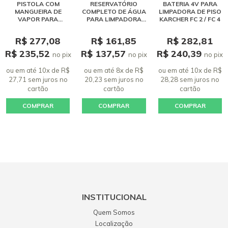
Waldemar Zanini
PISTOLA COM
RESERVATÓRIO
BATERIA 4V PARA
MANGUEIRA DE
COMPLETO DE ÁGUA
LIMPADORA DE PISO
Dilui rapidamente
VAPOR PARA
PARA LIMPADORA
KARCHER FC 2 / FC 4
09 maio 2019 - 04:46
LIMPADORA A VAPOR
VAPOR KARCHER SC 4
R$ 277,08
R$ 161,85
R$ 282,81
Dan Tavares
R$ 235,52
R$ 137,57
R$ 240,39
no pix
no pix
no pix
Ia comprar um mas o preço do frete dava pra comprar mais
dois.... comprei mais dois e ganhei frete grátis! Agora só testar
ou em até 10x de R$
ou em até 8x de R$
ou em até 10x de R$
27,71 sem juros
no
20,23 sem juros
no
28,28 sem juros
no
13 dezembro 2024 - 08:17
cartão
cartão
cartão
COMPRAR
COMPRAR
COMPRAR
INSTITUCIONAL
Quem Somos
Localização