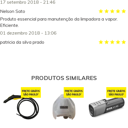
17 setembro 2018 - 21:46
Nelson Sato
Produto essencial para manutenção da limpadora a vapor.
Eficiente.
01 dezembro 2018 - 13:06
patricia da silva prado
muito eficiente
29 março 2017 - 11:32
SALVADOR MAXIMIANO FABRICIO
EU POSSUO PRODUTOS DE MESMA MARA ALGUNS
PRODUTOS SIMILARES
ANOS COMO LAVADORAS DE CARRO E ETC; TENHO O
CONHECIMENTO DE SUAS QUALIDADES.
11 dezembro 2017 - 08:36
sizue gomes
Bom
30 maio 2017 - 07:08