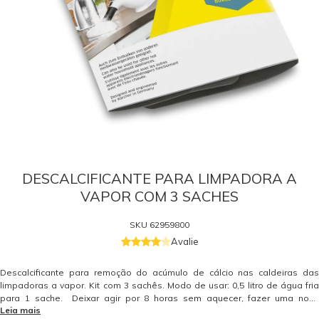
DESCALCIFICANTE PARA LIMPADORA A
VAPOR COM 3 SACHES
SKU
62959800
Avalie
Descalcificante para remoção do acúmulo de cálcio nas caldeiras das
limpadoras a vapor. Kit com 3 sachês. Modo de usar: 0,5 litro de água fria
para 1 sache. Deixar agir por 8 horas sem aquecer, fazer uma nova
Leia mais
limpeza com água antes do uso. Peça de reposição original Kärcher.