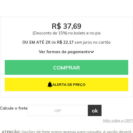
Somente peças originais garantem a qualidade e a segurança do
equipamento e do operador. Caso tenha dúvidas consulte-nos. Itens
Inclusos 03 Sachês de Descalcificante para Limpadora a Vapor Kärcher
Garantia - Garantia: 3 meses.
R$ 37,69
(Desconto de 15%) no boleto e no pix
OU EM ATÉ 2X
de
R$ 22,17
sem juros
no cartão
Ver formas de pagamento
1x de R$ 44,34 sem juros
2x de R$ 22,17 sem juros
COMPRAR
ALERTA DE PREÇO
Calcule o frete
Não sabe o CEP?
ATENÇÃO:
Opções de frete acima apenas para consulta. A opção deverá