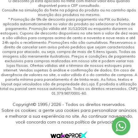
O desconto já está aplicado no frete com menor valor e/ou quando
disponível para o CEP consultado.
Consulte na simulação do frete na página do produto ou no carrinho após
inserção dos produtos no mesmo.
* Promoção de 5% de desconto para pagamento via PIX ou Boleto,
aplicada automaticamente no valor do produto ao selecionar a forma de
pagamento. Promoção válida até 31/12/2026 ou enquanto durarem os
estoques. Cupons de desconto disponíveis no site tem o valor de dez reais
e são válidos para compras acima de cento e noventa e nove reais e até
24h após o recebimento. Promoções não são cumulativas. Reservamos o
direito de cancelar sem aviso prévio pedidos que sejam caracterizados
compra por atacado, ou seja, compra de mais de 5 itens iguais. Todas as
imagens são meramente ilustrativas. Preços e condições de pagamento
exclusivos para compras realizadas em nosso site e podem variar nas
lojas físicas. Ofertas válidas até o término de nossos estoques para
internet. Vendas sujeitas à análise e confirmação de dados. Em caso de
divergência de valores no site, o valor válido é o do carrinho de compras. A
parcela mínima para parcelamento é de trinta reais. As fotos, textos e
layout aqui veiculados são de propriedade da Loja. É proibida a utilização
total ou parcial sem nossa autorização. Todos os direitos reservados. CNPJ:
01.379.987/0001-60.
Copyright© 1995 / 2026 - Todos os direitos reservados.
Sobre os cookies: a gente usa cookies para personalizar anúncios
e melhorar a sua experiência no site. Ao continuar navegando,
você concorda com a nossa política de privacidade.