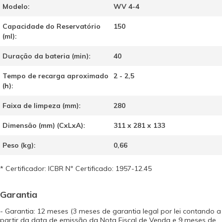
Modelo:
WV 4-4
Capacidade do Reservatório
150
(ml):
Duração da bateria (min):
40
Tempo de recarga aproximado
2 - 2,5
(h):
Faixa de limpeza (mm):
280
Dimensão (mm) (CxLxA):
311 x 281 x 133
Peso (kg):
0,66
* Certificador: ICBR Nº Certificado: 1957-12.45
Garantia
- Garantia: 12 meses (3 meses de garantia legal por lei contando a
partir da data de emissão da Nota Fiscal de Venda e 9 meses de