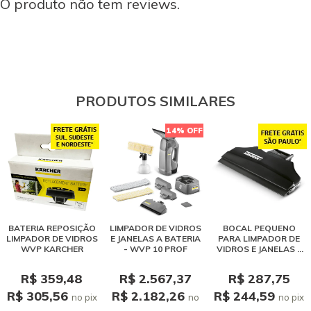
O produto não tem reviews.
PRODUTOS SIMILARES
14% OFF
BATERIA REPOSIÇÃO
LIMPADOR DE VIDROS
BOCAL PEQUENO
LIMPADOR DE VIDROS
E JANELAS A BATERIA
PARA LIMPADOR DE
WVP KARCHER
- WVP 10 PROF
VIDROS E JANELAS -
WV 50
R$ 359,48
R$ 2.567,37
R$ 287,75
R$ 305,56
R$ 2.182,26
R$ 244,59
no pix
no
no pix