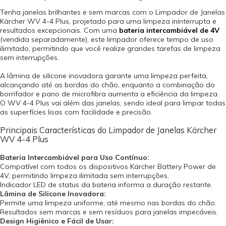
Certificado: 1957-12.45 Garantia - Garantia: 12 meses (3 meses de garantia
Tenha janelas brilhantes e sem marcas com o Limpador de Janelas
legal por lei contando a partir da data de emissão da Nota Fiscal de Venda
Kärcher WV 4-4 Plus, projetado para uma limpeza ininterrupta e
e 9 meses de garantia concedido pelo fabricante contra defeito de
resultados excepcionais. Com uma
bateria intercambiável de 4V
fabricação).
(vendida separadamente), este limpador oferece tempo de uso
ilimitado, permitindo que você realize grandes tarefas de limpeza
sem interrupções.
A lâmina de silicone inovadora garante uma limpeza perfeita,
alcançando até as bordas do chão, enquanto a combinação do
borrifador e pano de microfibra aumenta a eficiência da limpeza.
O WV 4-4 Plus vai além das janelas, sendo ideal para limpar todas
as superfícies lisas com facilidade e precisão.
Principais Características do Limpador de Janelas Kärcher
WV 4-4 Plus
Bateria Intercambiável para Uso Contínuo:
Compatível com todos os dispositivos Kärcher Battery Power de
4V, permitindo limpeza ilimitada sem interrupções.
Indicador LED de status da bateria informa a duração restante.
Lâmina de Silicone Inovadora:
Permite uma limpeza uniforme, até mesmo nas bordas do chão.
Resultados sem marcas e sem resíduos para janelas impecáveis.
Design Higiênico e Fácil de Usar: