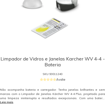
Limpador de Vidros e Janelas Karcher WV 4-4 -
Bateria
SKU
93011240
Avalie
Não acompanha bateria e carregador. Tenha janelas brilhantes e sem
marcas com o Limpador de Janelas Kärcher WV 4-4 Plus, projetado para
uma limpeza ininterrupta e resultados excepcionais. Com uma bateria
Leia mais
intercambiável de 4V (vendida separadamente), este limpador oferece