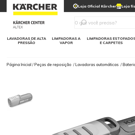
municipais
Limpeza com gelo seco
Loja Oficial Kärcher
Loja fí
Detergentes
Lavadora
Kärcher para o lar
Soluções digitais
Linha a bateria
Varredeir
Todos mod
LAVADORAS DE ALTA
LIMPADORAS A
LIMPADORAS ESTOFADO
PRESSÃO
VAPOR
E CARPETES
Página Inicial
/
Peças de reposição
/
Lavadoras automáticas
/
Bateri