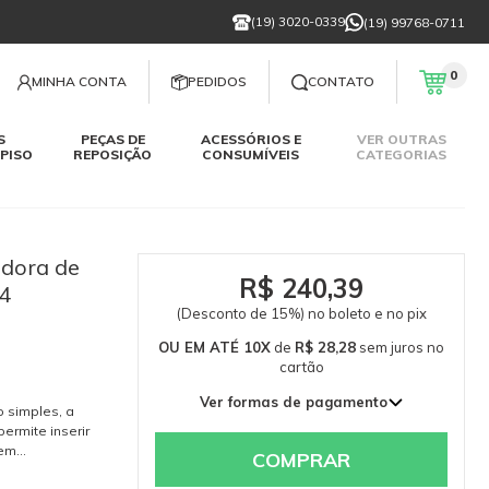
(19) 3020-0339
(19) 99768-0711
0
MINHA CONTA
PEDIDOS
CONTATO
S
PEÇAS DE
ACESSÓRIOS E
VER OUTRAS
PISO
REPOSIÇÃO
CONSUMÍVEIS
CATEGORIAS
adora de
R$ 240,39
 4
(Desconto de 15%) no boleto e no pix
OU EM ATÉ 10X
de
R$ 28,28
sem juros
no
cartão
Ver formas de pagamento
 simples, a
1x de R$ 282,81 sem juros
permite inserir
sem
2x de R$ 141,40 sem juros
COMPRAR
nte o tempo
3x de R$ 94,27 sem juros