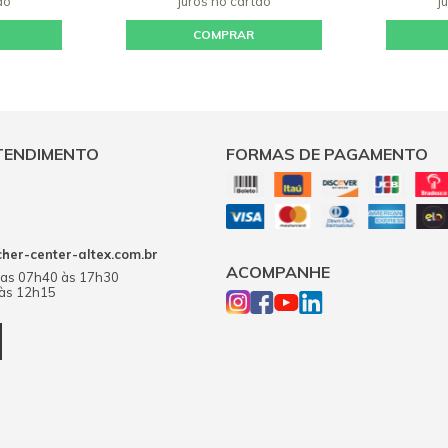
ão
juros
no cartão
j
COMPRAR
TENDIMENTO
FORMAS DE PAGAMENTO
er-center-altex.com.br
ACOMPANHE
das 07h40 às 17h30
 às 12h15