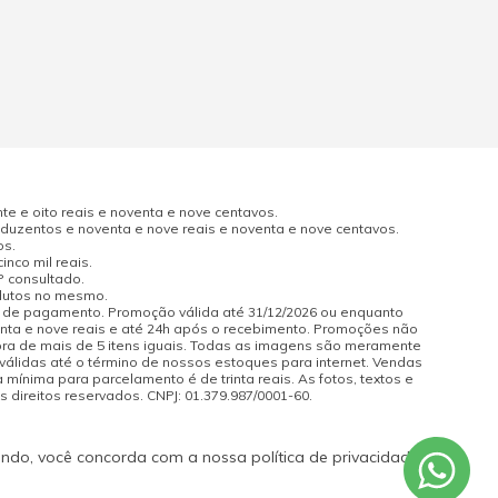
e e oito reais e noventa e nove centavos.
uzentos e noventa e nove reais e noventa e nove centavos.
os.
nco mil reais.
P consultado.
odutos no mesmo.
a de pagamento. Promoção válida até 31/12/2026 ou enquanto
enta e nove reais e até 24h após o recebimento. Promoções não
pra de mais de 5 itens iguais. Todas as imagens são meramente
 válidas até o término de nossos estoques para internet. Vendas
 mínima para parcelamento é de trinta reais. As fotos, textos e
s direitos reservados. CNPJ: 01.379.987/0001-60.
ando, você concorda com a nossa política de privacidade.