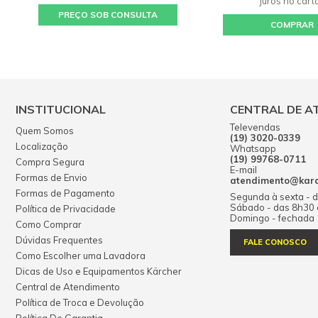
juros
no cart
PREÇO SOB CONSULTA
COMPRAR
INSTITUCIONAL
CENTRAL DE A
Televendas
Quem Somos
(19) 3020-0339
Localização
Whatsapp
(19) 99768-0711
Compra Segura
E-mail
Formas de Envio
atendimento@karch
Formas de Pagamento
Segunda à sexta - 
Sábado - das 8h30
Política de Privacidade
Domingo - fechada
Como Comprar
Dúvidas Frequentes
FALE CONOSCO
Como Escolher uma Lavadora
Dicas de Uso e Equipamentos Kärcher
Central de Atendimento
Política de Troca e Devolução