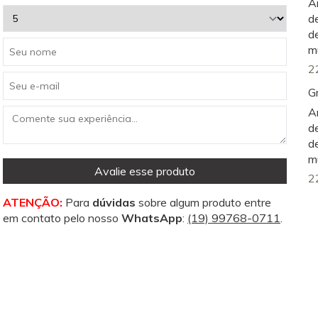
A
d
d
m
2
G
A
d
d
m
Avalie esse produto
2
ATENÇÃO:
Para
dúvidas
sobre algum produto entre
em contato pelo nosso
WhatsApp
:
(19) 99768-0711
.