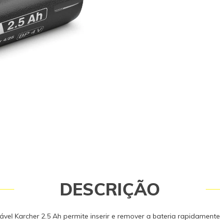
de operação do seu dispositivo com
adicionais para máxima flexibilidad
de contato e a proteção IPX4 contr
garantem uso seguro, mesmo em di
com correntes elevadas. As células d
alta qualidade proporcionam des
consistente, evitando autodescarga
memória. Compatível com as Limpa
Karcher FC 2 e FC 4. Peça de reposiç
Kärcher. Somente peças originais 
qualidade e a segurança do equip
operador. Caso tenha dúvidas consu
99768-0711. Itens Inclusos 01 Bateri
Limpadora de Piso Karcher FC 2 / FC
DESCRIÇÃO
vel Karcher 2.5 Ah permite inserir e remover a bateria rapidamen