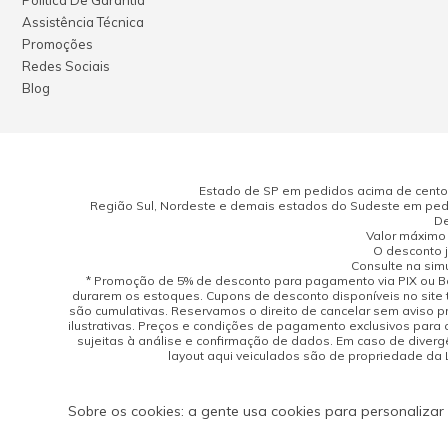
Política De Garantia
Assistência Técnica
Promoções
Redes Sociais
Blog
Estado de SP em pedidos acima de cento e
Região Sul, Nordeste e demais estados do Sudeste em pedi
De
Valor máximo 
O desconto j
Consulte na sim
* Promoção de 5% de desconto para pagamento via PIX ou Bo
durarem os estoques. Cupons de desconto disponíveis no site 
são cumulativas. Reservamos o direito de cancelar sem aviso 
ilustrativas. Preços e condições de pagamento exclusivos para 
sujeitas à análise e confirmação de dados. Em caso de divergên
layout aqui veiculados são de propriedade da Lo
Sobre os cookies: a gente usa cookies para personalizar