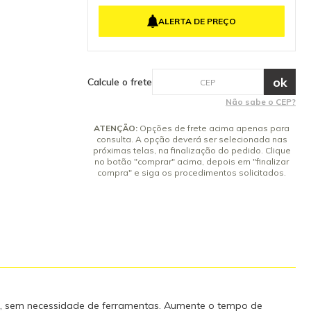
 baterias
4x de R$ 70,70 sem juros
e. O sistema
ALERTA DE PREÇO
a água
5x de R$ 56,56 sem juros
spositivos
6x de R$ 47,14 sem juros
e lítio-íon de
empenho
7x de R$ 40,40 sem juros
 e efeito
8x de R$ 35,35 sem juros
Calcule o frete
doras de Piso
9x de R$ 31,42 sem juros
ão original
Não sabe o CEP?
garantem a
10x de R$ 28,28 sem juros
amento e do
ATENÇÃO:
Opções de frete acima apenas para
lte-nos: (19)
consulta. A opção deverá ser selecionada nas
a 4V Para
próximas telas, na finalização do pedido. Clique
no botão "comprar" acima, depois em "finalizar
 4
compra" e siga os procedimentos solicitados.
te, sem necessidade de ferramentas. Aumente o tempo de