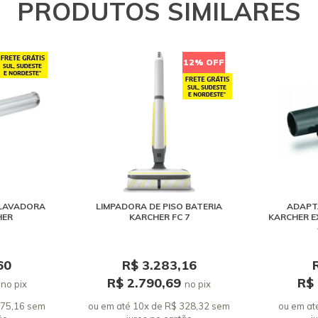
PRODUTOS SIMILARES
12% OFF
 LAVADORA
LIMPADORA DE PISO BATERIA
ADAPT
HER
KARCHER FC 7
KARCHER E
60
R$ 3.283,16
6
R$ 2.790,69
R$
no pix
no pix
275,16 sem
ou em até 10x de R$ 328,32 sem
ou em at