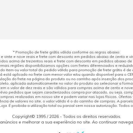
* Promoção de frete grátis válida conforme as regras abaixo:
 vinte e nove reais e frete com desconto em pedidos abaixo de cento e vint
dos acima de trezentos reais e frete com desconto em pedidos abaixo de d
mais regiões disponibilizamos opções com fretes diferenciados e reduzid
do item ou valor total do pedido válido para promoção de frete grátis é de ci
á está aplicado no frete com menor valor e/ou quando disponível para o CE
ulação do frete na página do produto ou no carrinho após inserção dos pr
leto, aplicada automaticamente no valor do produto ao selecionar a form
tem o valor de dez reais e são válidos para compras acima de cento e nov
prévio pedidos que sejam caracterizados compra por atacado, ou seja, com
compras realizadas em nosso site e podem variar nas lojas físicas. Ofertas
cia de valores no site, o valor válido é o do carrinho de compras. A parcela
ja. É proibida a utilização total ou parcial sem nossa autorização. Todos o
Copyright© 1995 / 2026 - Todos os direitos reservados.
 anúncios e melhorar a sua experiência no site. Ao continuar naveg