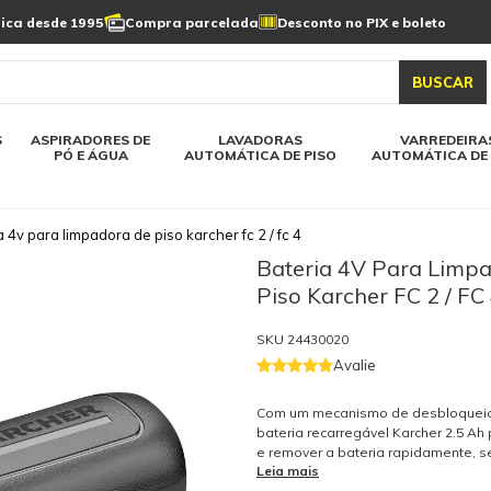
Limpeza de painel
sica desde 1995
Compra parcelada
Desconto no PIX e boleto
s automática
Linha a bateria
Varredeiras automática
Detergentes
solar
as automática
Aspiradores de pó e água
BUSCAR
elos karcher
Todos modelos karcher
S
ASPIRADORES DE
LAVADORAS
VARREDEIRA
PÓ E ÁGUA
AUTOMÁTICA DE PISO
AUTOMÁTICA DE 
a 4v para limpadora de piso karcher fc 2 / fc 4
Bateria 4V Para Limp
Piso Karcher FC 2 / FC
SKU
24430020
Avalie
Com um mecanismo de desbloqueio
bateria recarregável Karcher 2.5 Ah 
e remover a bateria rapidamente, 
Leia mais
necessidade de ferramentas. Aume