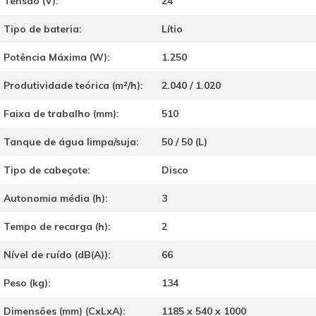
Tensão (V):
24
Tipo de bateria:
Lítio
Potência Máxima (W):
1.250
Produtividade teórica (m²/h):
2.040 / 1.020
Faixa de trabalho (mm):
510
Tanque de água limpa/suja:
50 / 50 (L)
Tipo de cabeçote:
Disco
Autonomia média (h):
3
Tempo de recarga (h):
2
Nível de ruído (dB(A)):
66
Peso (kg):
134
Dimensões (mm) (CxLxA):
1185 x 540 x 1000