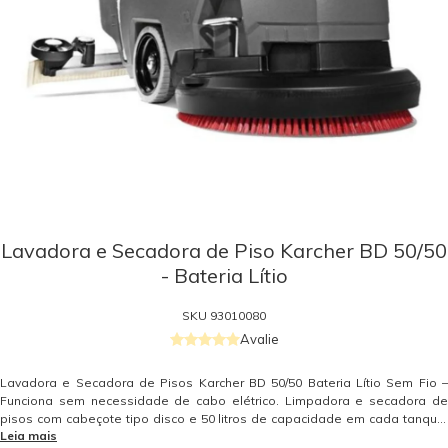
Lavadora e Secadora de Piso Karcher BD 50/50
- Bateria Lítio
SKU
93010080
Avalie
Lavadora e Secadora de Pisos Karcher BD 50/50 Bateria Lítio Sem Fio –
Funciona sem necessidade de cabo elétrico. Limpadora e secadora de
pisos com cabeçote tipo disco e 50 litros de capacidade em cada tanque.
Leia mais
Indicada para limpeza de área até 5.000 m² como supermercados,