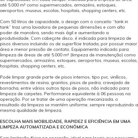
até 5.000 m² como supermercados, armazéns, estoques,
aeroportos, museus, escolas, hospitais, shopping centers, etc.
Com 50 litros de capacidade, o design com o conceito “tank in
tank” traz uma lavadora de pequenas dimensões e com alto
poder de manobra, sendo mais ágil e aumentando a
produtividade. Com cabeçote disco, é indicada para limpeza de
pisos diversos incluindo os de superfície tratada, por possuir maior
área e menor pressão de contato. Equipamento indicado para
limpeza de áreas de até 5.000 m² (limpeza de manutenção) como
supermercados, armazéns, estoques, aeroportos, museus, escolas,
hospitais, shopping centers, etc.
Pode limpar grande parte de pisos internos, tipo pvc, vinílicos,
revestimentos de resina, granitos, pisos de pedra, cravejado de
borracha, entre vários outros tipos de pisos, não indicado para
limpeza de carpetes. Performance equivalente à 06 pessoas na
operação. Por se tratar de uma operação mecanizada, o
resultado da limpeza se mantém uniforme, sempre reproduzindo a
mesma qualidade de limpeza.
ESCOLHA MAIS MOBILIDADE, RAPIDEZ E EFICIÊNCIA EM UMA
LIMPEZA AUTOMATIZADA E ECONÔMICA
Sem limitação física na operação, ideal para locais que possuam