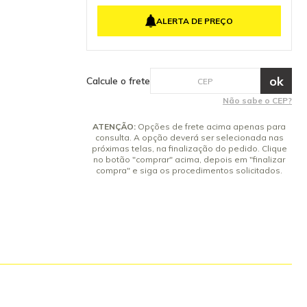
lte-nos: (19)
4x de R$ 127,17 sem juros
ALERTA DE PREÇO
5x de R$ 101,73 sem juros
6x de R$ 84,78 sem juros
7x de R$ 72,67 sem juros
8x de R$ 63,58 sem juros
Calcule o frete
9x de R$ 56,52 sem juros
Não sabe o CEP?
10x de R$ 50,87 sem juros
ATENÇÃO:
Opções de frete acima apenas para
consulta. A opção deverá ser selecionada nas
próximas telas, na finalização do pedido. Clique
no botão "comprar" acima, depois em "finalizar
compra" e siga os procedimentos solicitados.