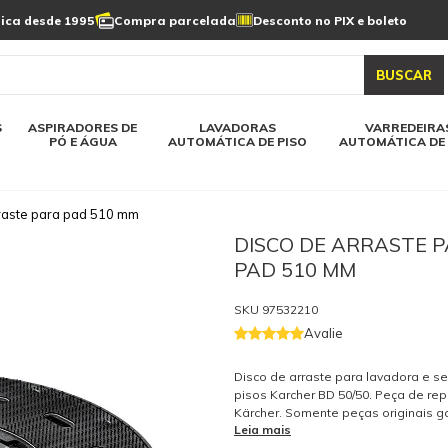
Limpeza de painel
sica desde 1995
Compra parcelada
Desconto no PIX e boleto
s automática
Linha a bateria
Varredeiras automática
Detergentes
solar
as automática
Aspiradores de pó e água
BUSCAR
elos karcher
Todos modelos karcher
S
ASPIRADORES DE
LAVADORAS
VARREDEIRA
PÓ E ÁGUA
AUTOMÁTICA DE PISO
AUTOMÁTICA DE 
raste para pad 510 mm
DISCO DE ARRASTE 
PAD 510 MM
SKU
97532210
Avalie
Disco de arraste para lavadora e s
pisos Karcher BD 50/50. Peça de rep
Kärcher. Somente peças originais 
Leia mais
qualidade e a segurança do equip