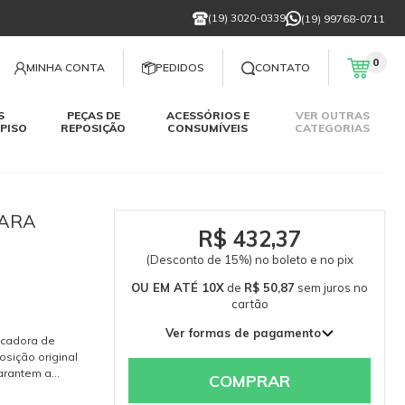
(19) 3020-0339
(19) 99768-0711
0
MINHA CONTA
PEDIDOS
CONTATO
S
PEÇAS DE
ACESSÓRIOS E
VER OUTRAS
PISO
REPOSIÇÃO
CONSUMÍVEIS
CATEGORIAS
PARA
R$ 432,37
(Desconto de 15%) no boleto e no pix
OU EM ATÉ 10X
de
R$ 50,87
sem juros
no
cartão
Ver formas de pagamento
ecadora de
1x de R$ 508,67 sem juros
osição original
garantem a
2x de R$ 254,34 sem juros
COMPRAR
amento e do
3x de R$ 169,56 sem juros