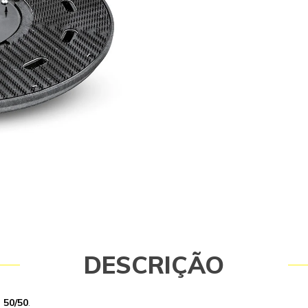
operador. Caso tenha dúvidas consu
99768-0711.
DESCRIÇÃO
 50/50
.