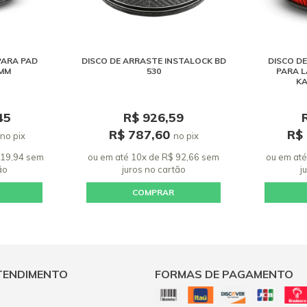
PARA PAD
DISCO DE ARRASTE INSTALOCK BD
DISCO D
 MM
530
PARA L
KA
45
R$ 926,59
R$ 787,60
R$
no pix
no pix
119,94 sem
ou em até 10x de R$ 92,66 sem
ou em até
ão
juros
no cartão
j
COMPRAR
TENDIMENTO
FORMAS DE PAGAMENTO