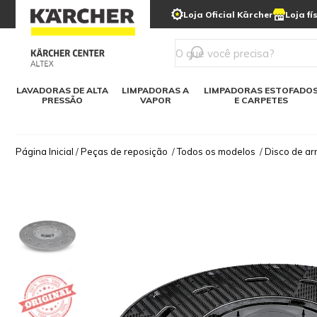
municipais
Limpeza com gelo seco
Loja Oficial Kärcher
Loja fí
Detergentes
Lavadora
Kärcher para o lar
Soluções digitais
Linha a bateria
Varredeir
Todos mod
LAVADORAS DE ALTA
LIMPADORAS A
LIMPADORAS ESTOFADO
PRESSÃO
VAPOR
E CARPETES
Página Inicial
/
Peças de reposição
/
Todos os modelos
/
Disco de ar