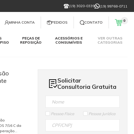
(19) 3020-0339
(19) 99768-0711
0
MINHA CONTA
PEDIDOS
CONTATO
S
PEÇAS DE
ACESSÓRIOS E
VER OUTRAS
PISO
REPOSIÇÃO
CONSUMÍVEIS
CATEGORIAS
são
Solicitar
nte
Consultoria Gratuita
Pessoa Física
Pessoa Jurídica
são
S 7/16 C da
operação