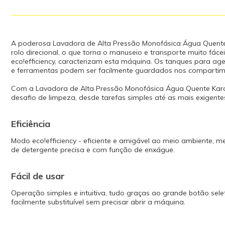
A poderosa Lavadora de Alta Pressão Monofásica Água Quente
rolo direcional, o que torna o manuseio e transporte muito fá
eco!efficiency, caracterizam esta máquina. Os tanques para age
e ferramentas podem ser facilmente guardados nos comparti
Com a Lavadora de Alta Pressão Monofásica Água Quente Karch
desafio de limpeza, desde tarefas simples até as mais exigentes
Eficiência
Modo eco!efficiency - eficiente e amigável ao meio ambiente
de detergente precisa e com função de enxágue.
Fácil de usar
Operação simples e intuitiva, tudo graças ao grande botão sel
facilmente substituível sem precisar abrir a máquina.