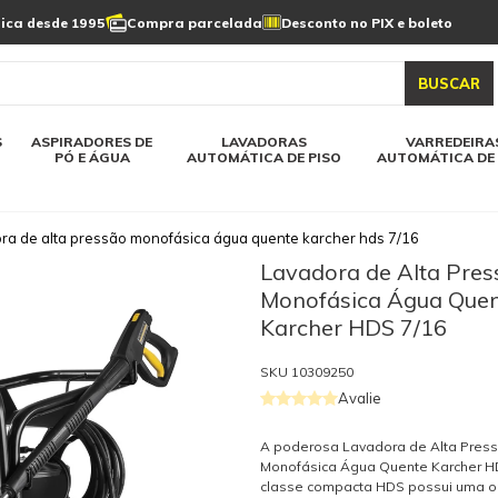
Limpeza de painel
sica desde 1995
Compra parcelada
Desconto no PIX e boleto
s automática
Linha a bateria
Varredeiras automática
Detergentes
solar
as automática
Aspiradores de pó e água
BUSCAR
elos karcher
Todos modelos karcher
S
ASPIRADORES DE
LAVADORAS
VARREDEIRA
PÓ E ÁGUA
AUTOMÁTICA DE PISO
AUTOMÁTICA DE 
ra de alta pressão monofásica água quente karcher hds 7/16
Lavadora de Alta Pres
Monofásica Água Que
Karcher HDS 7/16
SKU
10309250
Avalie
A poderosa Lavadora de Alta Pres
Monofásica Água Quente Karcher HD
classe compacta HDS possui uma 