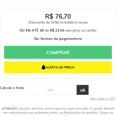
garantem a qualidade e a segurança do equipamento e do operador.
Caso tenha dúvidas consulte-nos: (19) 99768-0711. Itens Inclusos 01 Bico de
Alta Pressão Power 25040 Garantia - Garantia: 3 meses.
R$ 76,70
(Desconto de 15%) no boleto e no pix
OU EM ATÉ 4X
de
R$ 22,56
sem juros
no cartão
Ver formas de pagamento
1x de R$ 90,24 sem juros
2x de R$ 45,12 sem juros
COMPRAR
3x de R$ 30,08 sem juros
4x de R$ 22,56 sem juros
ALERTA DE PREÇO
Calcule o frete
Não sabe o CEP?
ATENÇÃO:
Opções de frete acima apenas para consulta. A opção deverá
ser selecionada nas próximas telas, na finalização do pedido. Clique no