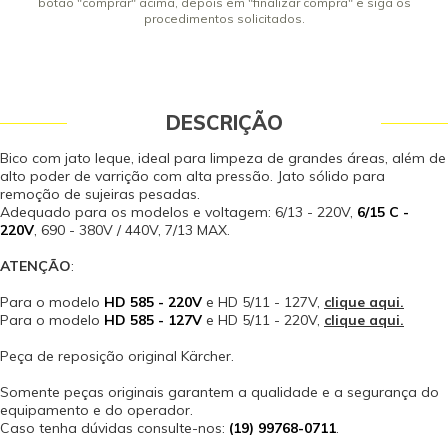
botão "comprar" acima, depois em "finalizar compra" e siga os
procedimentos solicitados.
DESCRIÇÃO
Bico com jato leque, ideal para limpeza de grandes áreas, além de
alto poder de varrição com alta pressão. Jato sólido para
remoção de sujeiras pesadas.
Adequado para os modelos e voltagem: 6/13 - 220V,
6/15 C -
220V
, 690 - 380V / 440V, 7/13 MAX.
ATENÇÃO
:
Para o modelo
HD 585 - 220V
e HD 5/11 - 127V,
clique aqui.
Para o modelo
HD 585 - 127V
e HD 5/11 - 220V,
clique aqui.
Peça de reposição original Kärcher.
Somente peças originais garantem a qualidade e a segurança do
equipamento e do operador.
Caso tenha dúvidas consulte-nos:
(19) 99768-0711
.