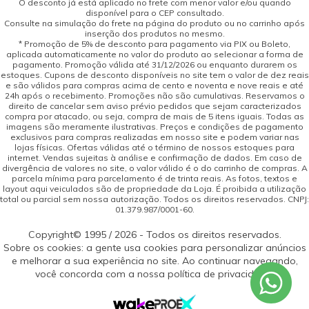
O desconto já está aplicado no frete com menor valor e/ou quando
disponível para o CEP consultado.
Consulte na simulação do frete na página do produto ou no carrinho após
inserção dos produtos no mesmo.
* Promoção de 5% de desconto para pagamento via PIX ou Boleto,
aplicada automaticamente no valor do produto ao selecionar a forma de
pagamento. Promoção válida até 31/12/2026 ou enquanto durarem os
estoques. Cupons de desconto disponíveis no site tem o valor de dez reais
e são válidos para compras acima de cento e noventa e nove reais e até
24h após o recebimento. Promoções não são cumulativas. Reservamos o
direito de cancelar sem aviso prévio pedidos que sejam caracterizados
compra por atacado, ou seja, compra de mais de 5 itens iguais. Todas as
imagens são meramente ilustrativas. Preços e condições de pagamento
exclusivos para compras realizadas em nosso site e podem variar nas
lojas físicas. Ofertas válidas até o término de nossos estoques para
internet. Vendas sujeitas à análise e confirmação de dados. Em caso de
divergência de valores no site, o valor válido é o do carrinho de compras. A
parcela mínima para parcelamento é de trinta reais. As fotos, textos e
layout aqui veiculados são de propriedade da Loja. É proibida a utilização
total ou parcial sem nossa autorização. Todos os direitos reservados. CNPJ:
01.379.987/0001-60.
Copyright© 1995 / 2026 - Todos os direitos reservados.
Sobre os cookies: a gente usa cookies para personalizar anúncios
e melhorar a sua experiência no site. Ao continuar navegando,
você concorda com a nossa política de privacidade.