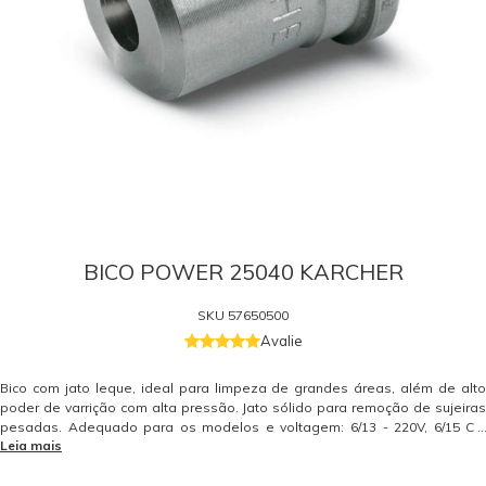
BICO POWER 25040 KARCHER
SKU
57650500
Avalie
Bico com jato leque, ideal para limpeza de grandes áreas, além de alto
poder de varrição com alta pressão. Jato sólido para remoção de sujeiras
pesadas. Adequado para os modelos e voltagem: 6/13 - 220V, 6/15 C -
Leia mais
220V, 690 - 380V / 440V, 7/13 MAX. ATENÇÃO: Para o modelo HD 585 - 220V e
HD 5/11 - 127V, clique aqui. Para o modelo HD 585 - 127V e HD 5/11 - 220V,
clique aqui. Peça de reposição original Kärcher. Somente peças originais