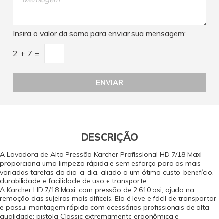
a que um equipamento pode ser submetido continuamente, de acordo com
o código de projeto, a resistência dos materiais utilizados, as dimensões
do equipamento e seus parâmetros operacionais. Garantia - Garantia: 12
meses (3 meses de garantia legal por lei contando a partir da data de
Insira o valor da soma para enviar sua mensagem:
emissão da Nota Fiscal de Venda e 9 meses de garantia concedido pelo
fabricante contra defeito de fabricação).
2
+
7
=
DESCRIÇÃO
A Lavadora de Alta Pressão Karcher Profissional HD 7/18 Maxi
proporciona uma limpeza rápida e sem esforço para as mais
variadas tarefas do dia-a-dia, aliado a um ótimo custo-benefício,
durabilidade e facilidade de uso e transporte.
A Karcher HD 7/18 Maxi, com pressão de 2.610 psi, ajuda na
remoção das sujeiras mais difíceis. Ela é leve e fácil de transportar
e possui montagem rápida com acessórios profissionais de alta
qualidade: pistola Classic extremamente ergonômica e