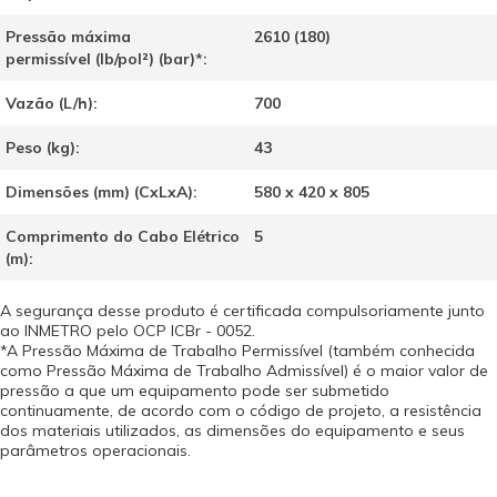
Pressão máxima
2610 (180)
permissível (lb/pol²) (bar)
*
:
Vazão (L/h):
700
Peso (kg):
43
Dimensões (mm) (CxLxA):
580 x 420 x 805
Comprimento do Cabo Elétrico
5
(m):
A segurança desse produto é certificada compulsoriamente junto
ao INMETRO pelo OCP ICBr - 0052.
*A Pressão Máxima de Trabalho Permissível (também conhecida
como Pressão Máxima de Trabalho Admissível) é o maior valor de
pressão a que um equipamento pode ser submetido
continuamente, de acordo com o código de projeto, a resistência
dos materiais utilizados, as dimensões do equipamento e seus
parâmetros operacionais.