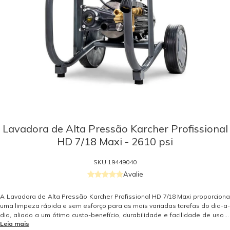
Lavadora de Alta Pressão Karcher Profissional
HD 7/18 Maxi - 2610 psi
SKU
19449040
Avalie
A Lavadora de Alta Pressão Karcher Profissional HD 7/18 Maxi proporciona
uma limpeza rápida e sem esforço para as mais variadas tarefas do dia-a-
dia, aliado a um ótimo custo-benefício, durabilidade e facilidade de uso e
Leia mais
transporte. A Karcher HD 7/18 Maxi, com pressão de 2.610 psi, ajuda na