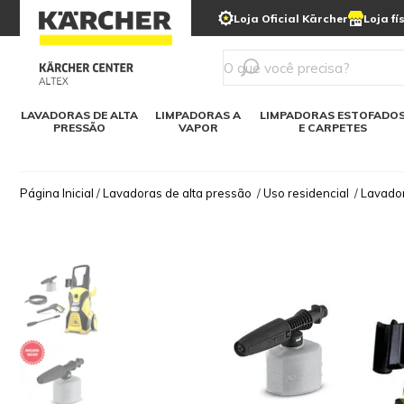
municipais
Limpeza com gelo seco
Loja Oficial Kärcher
Loja fí
Detergentes
Lavadora
Kärcher para o lar
Soluções digitais
Linha a bateria
Varredeir
Todos mod
LAVADORAS DE ALTA
LIMPADORAS A
LIMPADORAS ESTOFADO
PRESSÃO
VAPOR
E CARPETES
Página Inicial
/
Lavadoras de alta pressão
/
Uso residencial
/
Lavador