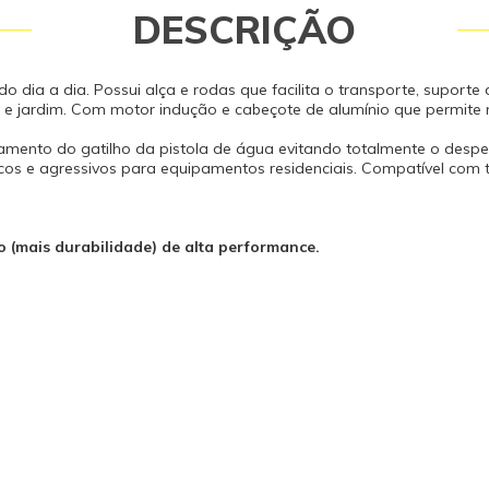
Tipo de motor: Indução Pressão nom
DESCRIÇÃO
trabalho (lb/pol²) (bar): 1.160 (80) 
permissível (lb/pol²) (bar)*: 1.740 (12
360 Peso (kg): 15 Dimensões (mm) (C
 dia a dia. Possui alça e rodas que facilita o transporte, suporte
407 x 824 Capacidade do Reservatór
ina e jardim. Com motor indução e cabeçote de alumínio que permite
Aplicador: 300 Dimensão (mm) (C X L
Aplicador: 225 x 140 x 105 Comprim
amento do gatilho da pistola de água evitando totalmente o desper
Elétrico (m): 5 A segurança desse p
cos e agressivos para equipamentos residenciais. Compatível com 
certificada compulsoriamente junt
pelo OCP ICBr - 0052. *A Pressão M
Trabalho Permissível (também con
Pressão Máxima de Trabalho Admiss
o (mais durabilidade) de alta performance.
maior valor de pressão a que um 
pode ser submetido continuamente
com o código de projeto, a resistên
materiais utilizados, as dimensões
equipamento e seus parâmetros op
Garantia - Garantia: 12 meses (3 m
garantia legal por lei contando a pa
emissão da Nota Fiscal de Venda e
garantia concedido pelo fabricante 
de fabricação). Vídeo Interativo