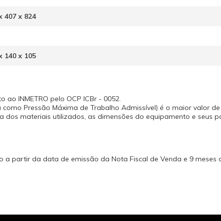
x 407 x 824
x 140 x 105
to ao INMETRO pelo OCP ICBr - 0052.
 como Pressão Máxima de Trabalho Admissível) é o maior valor d
ia dos materiais utilizados, as dimensões do equipamento e seus p
do a partir da data de emissão da Nota Fiscal de Venda e 9 meses 