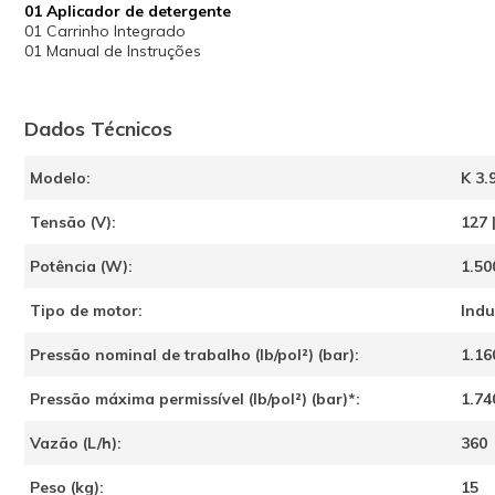
01 Aplicador de detergente
01 Carrinho Integrado
01 Manual de Instruções
Dados Técnicos
Modelo:
K 3.
Tensão (V):
127 
Potência (W):
1.50
Tipo de motor:
Ind
Pressão nominal de trabalho (lb/pol²) (bar):
1.16
Pressão máxima permissível (lb/pol²) (bar)*:
1.74
Vazão (L/h):
360
Peso (kg):
15