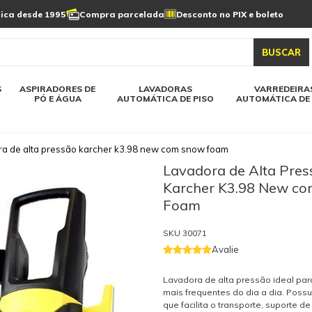
Limpeza de painel
sica desde 1995
Compra parcelada
Desconto no PIX e boleto
s automática
Linha a bateria
Varredeiras automática
Detergentes
solar
as automática
Aspiradores de pó e água
BUSCAR
elos karcher
Todos modelos karcher
S
ASPIRADORES DE
LAVADORAS
VARREDEIRA
PÓ E ÁGUA
AUTOMÁTICA DE PISO
AUTOMÁTICA DE 
a de alta pressão karcher k3.98 new com snow foam
Lavadora de Alta Pres
Karcher K3.98 New c
Foam
SKU
30071
Avalie
Lavadora de alta pressão ideal pa
mais frequentes do dia a dia. Possu
que facilita o transporte, suporte d