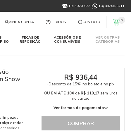
(19) 3020-0339
(19) 99768-0711
0
MINHA CONTA
PEDIDOS
CONTATO
S
PEÇAS DE
ACESSÓRIOS E
VER OUTRAS
PISO
REPOSIÇÃO
CONSUMÍVEIS
CATEGORIAS
são
R$ 936,44
om Snow
(Desconto de 15%) no boleto e no pix
OU EM ATÉ 10X
de
R$ 110,17
sem juros
no cartão
Ver formas de pagamento
1x de R$ 1.101,70 sem juros
ra limpezas
2x de R$ 550,85 sem juros
COMPRAR
i alça e rodas
e acessórios
3x de R$ 367,23 sem juros