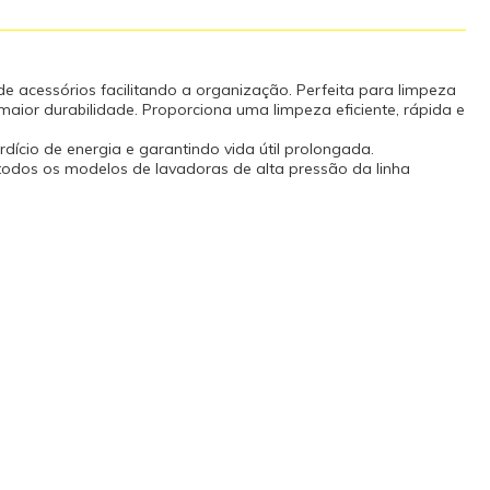
inal de
Pressão máxima
0) Vazão (L/h):
xLxA): 322 x
 de acessórios facilitando a organização. Perfeita para limpeza
io (ml)
 maior durabilidade. Proporciona uma limpeza eficiente, rápida e
 X A)
ento do Cabo
dício de energia e garantindo vida útil prolongada.
roduto é
todos os modelos de lavadoras de alta pressão da linha
o ao INMETRO
áxima de
hecida como
ível) é o
equipamento
, de acordo
cia dos
 do
eracionais.
eses de
rtir da data de
 9 meses de
contra defeito