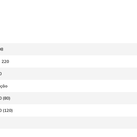
98
| 220
0
ução
0 (80)
0 (120)