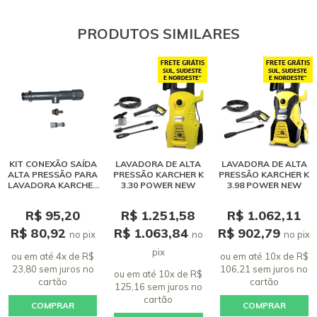
PRODUTOS SIMILARES
KIT CONEXÃO SAÍDA
LAVADORA DE ALTA
LAVADORA DE ALTA
ALTA PRESSÃO PARA
PRESSÃO KARCHER K
PRESSÃO KARCHER K
LAVADORA KARCHER
3.30 POWER NEW
3.98 POWER NEW
POWER NEW - K3.30,
K3.98, K4, K5, HD 4/13
R$ 95,20
R$ 1.251,58
R$ 1.062,11
R$ 80,92
R$ 1.063,84
R$ 902,79
no pix
no
no pix
pix
ou em até 4x de R$
ou em até 10x de R$
23,80 sem juros
no
106,21 sem juros
no
ou em até 10x de R$
cartão
cartão
125,16 sem juros
no
cartão
COMPRAR
COMPRAR