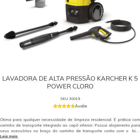
LAVADORA DE ALTA PRESSÃO KARCHER K 5
POWER CLORO
SKU
30019
Avalie
Ótima para qualquer necessidade de limpeza residencial. É prática com
carrinho de transporte integrado ao capô inferior. Possui alojamento para
seus acessórios no braço do carrinho de transporte conta com o bico
Leia mais
power (Leque ou shampoo) e bico turbo de série. É prática com carrinho de