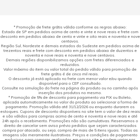
* Promoção de frete grátis válida conforme as regras abaixo:
Estado de SP em pedidos acima de cento e vinte e nove reais e frete com
desconto em pedidos abaixo de cento e vinte e oito reais e noventa e nove
centavos.
Região Sul, Nordeste e demais estados do Sudeste em pedidos acima de
trezentos reais e frete com desconto em pedidos abaixo de duzentos e
noventa e nove reais e noventa e nove centavos.
Demais regiões disponibilizamos opções com fretes diferenciados e
reduzidos.
Valor máximo do item ou valor total do pedido válido para promoção de
frete grátis é de cinco mil reais.
O desconto já está aplicado no frete com menor valor e/ou quando
disponível para o CEP consultado.
Consulte na simulação do frete na página do produto ou no carrinho após
inserção dos produtos no mesmo.
* Promoção de 5% de desconto para pagamento via PIX ou Boleto,
aplicada automaticamente no valor do produto ao selecionar a forma de
pagamento. Promoção válida até 31/12/2026 ou enquanto durarem os
estoques. Cupons de desconto disponíveis no site tem o valor de dez reais
e são válidos para compras acima de cento e noventa e nove reais e até
24h após o recebimento. Promoções não são cumulativas. Reservamos o
direito de cancelar sem aviso prévio pedidos que sejam caracterizados
compra por atacado, ou seja, compra de mais de 5 itens iguais. Todas as
imagens são meramente ilustrativas. Preços e condições de pagamento
exclusivos para compras realizadas em nosso site e podem variar nas