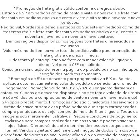
* Promoção de frete grátis válida conforme as regras abaixo:
Estado de SP em pedidos acima de cento e vinte e nove reais e frete com
desconto em pedidos abaixo de cento e vinte e oito reais e noventa e nove
centavos.
Região Sul, Nordeste e demais estados do Sudeste em pedidos acima de
trezentos reais e frete com desconto em pedidos abaixo de duzentos e
noventa e nove reais e noventa e nove centavos.
Demais regiões disponibilizamos opções com fretes diferenciados e
reduzidos.
Valor máximo do item ou valor total do pedido válido para promoção de
frete grátis é de cinco mil reais.
O desconto já está aplicado no frete com menor valor e/ou quando
disponível para o CEP consultado.
Consulte na simulação do frete na página do produto ou no carrinho após
inserção dos produtos no mesmo.
* Promoção de 5% de desconto para pagamento via PIX ou Boleto,
aplicada automaticamente no valor do produto ao selecionar a forma de
pagamento. Promoção válida até 31/12/2026 ou enquanto durarem os
estoques. Cupons de desconto disponíveis no site tem o valor de dez reais
e são válidos para compras acima de cento e noventa e nove reais e até
24h após o recebimento. Promoções não são cumulativas. Reservamos o
direito de cancelar sem aviso prévio pedidos que sejam caracterizados
compra por atacado, ou seja, compra de mais de 5 itens iguais. Todas as
imagens são meramente ilustrativas. Preços e condições de pagamento
exclusivos para compras realizadas em nosso site e podem variar nas
lojas físicas. Ofertas válidas até o término de nossos estoques para
internet. Vendas sujeitas à análise e confirmação de dados. Em caso de
divergência de valores no site, o valor válido é o do carrinho de compras. A
parcela mínima para parcelamento é de trinta reais. As fotos, textos e