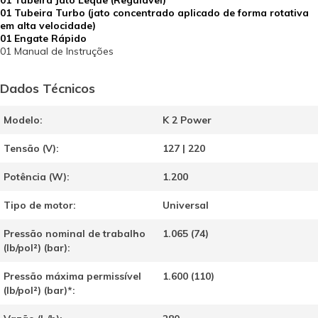
01 Tubeira Jato Leque (Regulável)
01 Tubeira Turbo (jato concentrado aplicado de forma rotativa
em alta velocidade)
01 Engate Rápido
01 Manual de Instruções
Dados Técnicos
Modelo:
K 2 Power
Tensão (V):
127 | 220
Potência (W):
1.200
Tipo de motor:
Universal
Pressão nominal de trabalho
1.065 (74)
(lb/pol²) (bar):
Pressão máxima permissível
1.600 (110)
(lb/pol²) (bar)*: