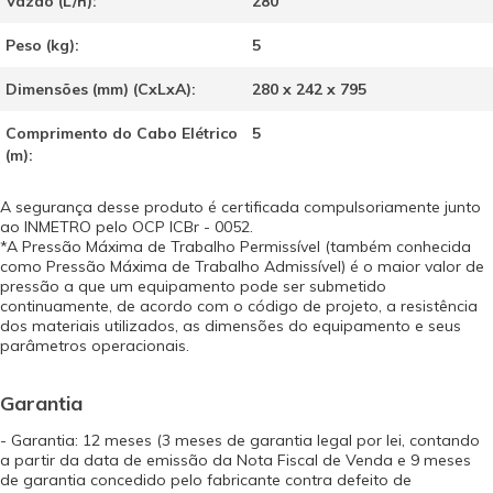
Vazão (L/h):
280
Peso (kg):
5
Dimensões (mm) (CxLxA):
280 x 242 x 795
Comprimento do Cabo Elétrico
5
(m):
A segurança desse produto é certificada compulsoriamente junto
ao INMETRO pelo OCP ICBr - 0052.
*A Pressão Máxima de Trabalho Permissível (também conhecida
como Pressão Máxima de Trabalho Admissível) é o maior valor de
pressão a que um equipamento pode ser submetido
continuamente, de acordo com o código de projeto, a resistência
dos materiais utilizados, as dimensões do equipamento e seus
parâmetros operacionais.
Garantia
- Garantia: 12 meses (3 meses de garantia legal por lei, contando
a partir da data de emissão da Nota Fiscal de Venda e 9 meses
de garantia concedido pelo fabricante contra defeito de