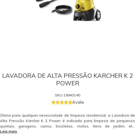
LAVADORA DE ALTA PRESSÃO KARCHER K 2
POWER
SKU
19943140
Avalie
Ótima para qualquer necessidade de limpeza residencial, a Lavadora de
Alta Pressão Kärcher K 2 Power é indicada para limpeza de pequenos
quintais, garagens, carros, bicicletas, motos, itens de jardim, etc.
Leia mais
Equipamento com alojamento para seus acessórios no braço do carrinho