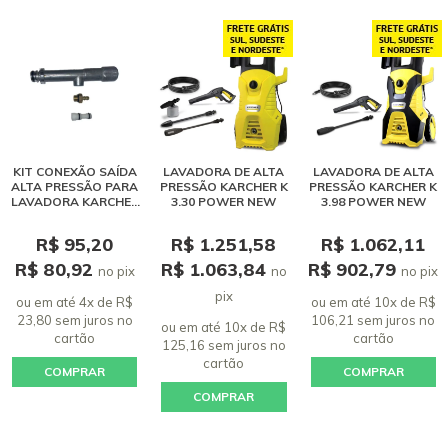
KIT CONEXÃO SAÍDA
LAVADORA DE ALTA
LAVADORA DE ALTA
ALTA PRESSÃO PARA
PRESSÃO KARCHER K
PRESSÃO KARCHER K
LAVADORA KARCHER
3.30 POWER NEW
3.98 POWER NEW
POWER NEW - K3.30,
K3.98, K4, K5, HD 4/13
R$ 95,20
R$ 1.251,58
R$ 1.062,11
R$ 80,92
R$ 1.063,84
R$ 902,79
no pix
no
no pix
pix
ou em até 4x de R$
ou em até 10x de R$
23,80 sem juros
no
106,21 sem juros
no
ou em até 10x de R$
cartão
cartão
125,16 sem juros
no
cartão
COMPRAR
COMPRAR
COMPRAR