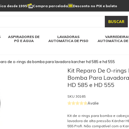
Limpeza de painel
sica desde 1995
Compra parcelada
Desconto no PIX e boleto
s automática
Linha a bateria
Varredeiras automática
Detergentes
solar
as automática
Aspiradores de pó e água
BUSCAR
elos karcher
Todos modelos karcher
S
ASPIRADORES DE
LAVADORAS
VARREDEIRA
PÓ E ÁGUA
AUTOMÁTICA DE PISO
AUTOMÁTICA DE 
eparo de o-rings da bomba para lavadora karcher hd 585 e hd 555
Kit Reparo De O-rings
Bomba Para Lavadora
HD 585 e HD 555
SKU
30165
Avalie
Kit de o-rings para bomba e cabeço
lavadora de alta pressão Kärcher H
555 Profi. Não compatível com a Karc