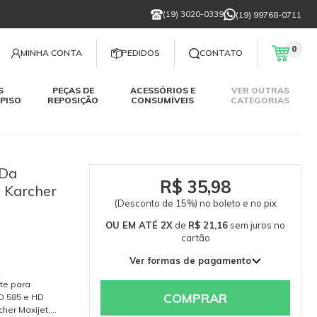
(19) 3020-0339
(19) 99768-0711
0
MINHA CONTA
PEDIDOS
CONTATO
S
PEÇAS DE
ACESSÓRIOS E
VER OUTRAS
PISO
REPOSIÇÃO
CONSUMÍVEIS
CATEGORIAS
 Da
R$ 35,98
 Karcher
(Desconto de 15%) no boleto e no pix
OU EM ATÉ 2X
de
R$ 21,16
sem juros
no
cartão
Ver formas de pagamento
1x de R$ 42,33 sem juros
te para
2x de R$ 21,16 sem juros
COMPRAR
D 585 e HD
her Maxijet,