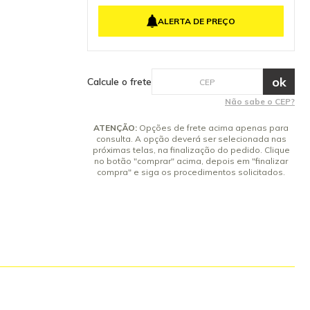
de reposição
ginais
ALERTA DE PREÇO
ça do
tenha dúvidas
ue para
nclusos
3632410
Calcule o frete
'ring + 1
Não sabe o CEP?
70 01 O'ring
1 O'ring da
ATENÇÃO:
Opções de frete acima apenas para
'ring da
consulta. A opção deverá ser selecionada nas
0 03 O'ring da
próximas telas, na finalização do pedido. Clique
0 02 O'ring da
no botão "comprar" acima, depois em "finalizar
 01 O'ring da
compra" e siga os procedimentos solicitados.
 01 O'ring da
Pass
3620540
O'ring do
mbalagem
ses.