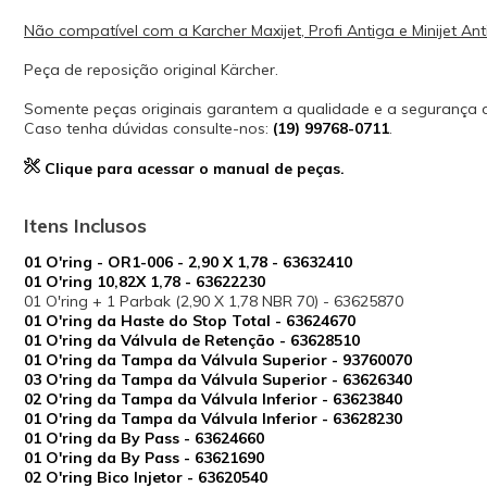
Não compatível com a Karcher Maxijet, Profi Antiga e Minijet Ant
Peça de reposição original Kärcher.
Somente peças originais garantem a qualidade e a segurança
Caso tenha dúvidas consulte-nos:
(19) 99768-0711
.
Clique para acessar o manual de peças.
Itens Inclusos
01 O'ring - OR1-006 - 2,90 X 1,78 - 63632410
01 O'ring 10,82X 1,78 - 63622230
01 O'ring + 1 Parbak (2,90 X 1,78 NBR 70) - 63625870
01 O'ring da Haste do Stop Total - 63624670
01 O'ring da Válvula de Retenção - 63628510
01 O'ring da Tampa da Válvula Superior - 93760070
03 O'ring da Tampa da Válvula Superior - 63626340
02 O'ring da Tampa da Válvula Inferior - 63623840
01 O'ring da Tampa da Válvula Inferior - 63628230
01 O'ring da By Pass - 63624660
01 O'ring da By Pass - 63621690
02 O'ring Bico Injetor - 63620540