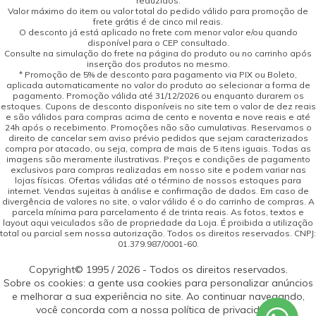
reduzidos.
Valor máximo do item ou valor total do pedido válido para promoção de
frete grátis é de cinco mil reais.
O desconto já está aplicado no frete com menor valor e/ou quando
disponível para o CEP consultado.
Consulte na simulação do frete na página do produto ou no carrinho após
inserção dos produtos no mesmo.
* Promoção de 5% de desconto para pagamento via PIX ou Boleto,
aplicada automaticamente no valor do produto ao selecionar a forma de
pagamento. Promoção válida até 31/12/2026 ou enquanto durarem os
estoques. Cupons de desconto disponíveis no site tem o valor de dez reais
e são válidos para compras acima de cento e noventa e nove reais e até
24h após o recebimento. Promoções não são cumulativas. Reservamos o
direito de cancelar sem aviso prévio pedidos que sejam caracterizados
compra por atacado, ou seja, compra de mais de 5 itens iguais. Todas as
imagens são meramente ilustrativas. Preços e condições de pagamento
exclusivos para compras realizadas em nosso site e podem variar nas
lojas físicas. Ofertas válidas até o término de nossos estoques para
internet. Vendas sujeitas à análise e confirmação de dados. Em caso de
divergência de valores no site, o valor válido é o do carrinho de compras. A
parcela mínima para parcelamento é de trinta reais. As fotos, textos e
layout aqui veiculados são de propriedade da Loja. É proibida a utilização
total ou parcial sem nossa autorização. Todos os direitos reservados. CNPJ:
01.379.987/0001-60.
Copyright© 1995 / 2026 - Todos os direitos reservados.
Sobre os cookies: a gente usa cookies para personalizar anúncios
e melhorar a sua experiência no site. Ao continuar navegando,
você concorda com a nossa política de privacidade.