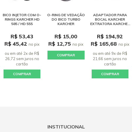
BICO INJETOR COM O-
O-RING DE VEDAÇÃO
ADAPTADOR PARA
RINGS KARCHER HD
DO BICO TURBO
BOCAL KARCHER
585 / HD 555
KARCHER
EXTRATORA KARCHER
SE 4001 / PUZZI
R$ 53,43
R$ 15,00
R$ 194,92
R$ 45,42
R$ 12,75
R$ 165,68
no pix
no pix
no pix
ou em até 2x de R$
ou em até 9x de R$
COMPRAR
26,72 sem juros
no
21,66 sem juros
no
cartão
cartão
COMPRAR
COMPRAR
INSTITUCIONAL