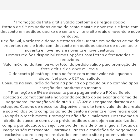
* Promoção de frete grátis válida conforme as regras abaixo:
Estado de SP em pedidos acima de cento e vinte e nove reais e frete com
desconto em pedidos abaixo de cento e vinte e oito reais e noventa e nove
centavos.
Região Sul, Nordeste e demais estados do Sudeste em pedidos acima de
trezentos reais e frete com desconto em pedidos abaixo de duzentos e
noventa e nove reais e noventa e nove centavos.
Demais regiões disponibilizamos opções com fretes diferenciados e
reduzidos.
Valor máximo do item ou valor total do pedido válido para promoção de
frete grátis é de cinco mil reais.
O desconto já está aplicado no frete com menor valor e/ou quando
disponível para o CEP consultado.
Consulte na simulação do frete na página do produto ou no carrinho após
inserção dos produtos no mesmo.
* Promoção de 5% de desconto para pagamento via PIX ou Boleto,
aplicada automaticamente no valor do produto ao selecionar a forma de
pagamento. Promoção válida até 31/12/2026 ou enquanto durarem os
estoques. Cupons de desconto disponíveis no site tem o valor de dez reais
e são válidos para compras acima de cento e noventa e nove reais e até
24h após o recebimento. Promoções não são cumulativas. Reservamos o
direito de cancelar sem aviso prévio pedidos que sejam caracterizados
compra por atacado, ou seja, compra de mais de 5 itens iguais. Todas as
imagens são meramente ilustrativas. Preços e condições de pagamento
exclusivos para compras realizadas em nosso site e podem variar nas
lojas físicas. Ofertas válidas até o término de nossos estoques para