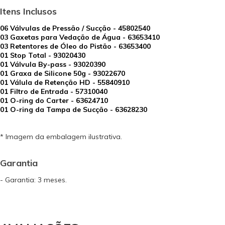
Itens Inclusos
06 Válvulas de Pressão / Sucção - 45802540
03 Gaxetas para Vedação de Água - 63653410
03 Retentores de Óleo do Pistão - 63653400
01 Stop Total - 93020430
01 Válvula By-pass - 93020390
01 Graxa de Silicone 50g - 93022670
01 Válula de Retenção HD - 55840910
01 Filtro de Entrada - 57310040
01 O-ring do Carter - 63624710
01 O-ring da Tampa de Sucção - 63628230
* Imagem da embalagem ilustrativa.
Garantia
- Garantia: 3 meses.