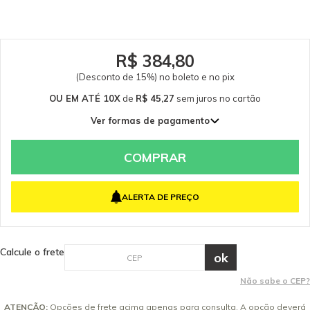
garantem a qualidade e a segurança do equipamento e do operador.
Caso tenha dúvidas consulte-nos: (19) 99768-0711. Clique para acessar o
manual de peças. Itens Inclusos 06 Válvulas de Pressão / Sucção -
45802540 03 Gaxetas para Vedação de Água - 63653410 03 Retentores de
Óleo do Pistão - 63653400 01 Stop Total - 93020430 01 Válvula By-
R$ 384,80
pass - 93020390 01 Graxa de Silicone 50g - 93022670 01 Válula de Retenção
(Desconto de 15%) no boleto e no pix
HD - 55840910 01 Filtro de Entrada - 57310040 01 O-ring do
Carter - 63624710 01 O-ring da Tampa de Sucção - 63628230 * Imagem da
OU EM ATÉ 10X
de
R$ 45,27
sem juros
no cartão
embalagem ilustrativa. Garantia - Garantia: 3 meses.
Ver formas de pagamento
1x de R$ 452,70 sem juros
2x de R$ 226,35 sem juros
COMPRAR
3x de R$ 150,90 sem juros
4x de R$ 113,18 sem juros
ALERTA DE PREÇO
5x de R$ 90,54 sem juros
6x de R$ 75,45 sem juros
7x de R$ 64,67 sem juros
Calcule o frete
8x de R$ 56,59 sem juros
9x de R$ 50,30 sem juros
Não sabe o CEP?
10x de R$ 45,27 sem juros
ATENÇÃO:
Opções de frete acima apenas para consulta. A opção deverá