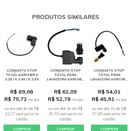
PRODUTOS SIMILARES
CONJUNTO STOP
CONJUNTO STOP
CONJUNTO STOP
TOTAL KARCHER K
TOTAL PARA
TOTAL PARA
3.30 / K 3.40 / K 3.XX
LAVADORA KARCHER
LAVADORA KARCHER
COMPACTA, PORTÁTIL
POWER NEW - K3.30,
E WASH JET
K3.98, K4, K5, HD 4/13
R$ 89,08
R$ 62,09
R$ 54,01
R$ 75,72
R$ 52,78
R$ 45,91
no pix
no pix
no pix
ou em até 4x de R$
ou em até 3x de R$
ou em até 2x de R$
22,27 sem juros
no
20,70 sem juros
no
27,00 sem juros
no
cartão
cartão
cartão
COMPRAR
COMPRAR
COMPRAR