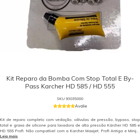
Kit Reparo da Bomba Com Stop Total E By-
Pass Karcher HD 585 / HD 555
SKU
93035000
Avalie
Kit de reparo completo com vedação, válvulas de pressão, bypass, stop
total e graxa de silicone para lavadora de alta pressão Kärcher HD 585 e
HD 555 Profi. Não compatível com a Karcher Maxijet, Profi Antiga e Minijet
Leia mais
Antiga. Peça de reposição original Kärcher. Somente peças originais