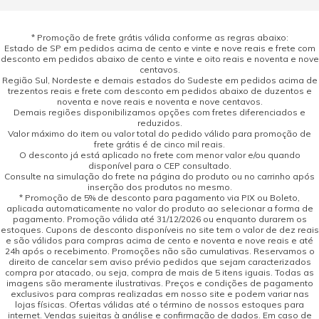
* Promoção de frete grátis válida conforme as regras abaixo:
Estado de SP em pedidos acima de cento e vinte e nove reais e frete com
desconto em pedidos abaixo de cento e vinte e oito reais e noventa e nove
centavos.
Região Sul, Nordeste e demais estados do Sudeste em pedidos acima de
trezentos reais e frete com desconto em pedidos abaixo de duzentos e
noventa e nove reais e noventa e nove centavos.
Demais regiões disponibilizamos opções com fretes diferenciados e
reduzidos.
Valor máximo do item ou valor total do pedido válido para promoção de
frete grátis é de cinco mil reais.
O desconto já está aplicado no frete com menor valor e/ou quando
disponível para o CEP consultado.
Consulte na simulação do frete na página do produto ou no carrinho após
inserção dos produtos no mesmo.
* Promoção de 5% de desconto para pagamento via PIX ou Boleto,
aplicada automaticamente no valor do produto ao selecionar a forma de
pagamento. Promoção válida até 31/12/2026 ou enquanto durarem os
estoques. Cupons de desconto disponíveis no site tem o valor de dez reais
e são válidos para compras acima de cento e noventa e nove reais e até
24h após o recebimento. Promoções não são cumulativas. Reservamos o
direito de cancelar sem aviso prévio pedidos que sejam caracterizados
compra por atacado, ou seja, compra de mais de 5 itens iguais. Todas as
imagens são meramente ilustrativas. Preços e condições de pagamento
exclusivos para compras realizadas em nosso site e podem variar nas
lojas físicas. Ofertas válidas até o término de nossos estoques para
internet. Vendas sujeitas à análise e confirmação de dados. Em caso de