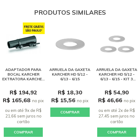
PRODUTOS SIMILARES
ADAPTADOR PARA
ARRUELA DA GAXETA
ARRUELA DA GAXETA
BOCAL KARCHER
KARCHER HD 5/12 -
KARCHER HD 5/12 -
EXTRATORA KARCHER
6/13 - 6/15
6/13 - 6/15 - KIT 3
SE 4001 / PUZZI
UNIDADES
R$ 194,92
R$ 18,30
R$ 54,90
R$ 165,68
R$ 15,56
R$ 46,66
no pix
no pix
no pix
ou em até 9x de R$
ou em até 2x de R$
COMPRAR
21,66 sem juros
no
27,45 sem juros
no
cartão
cartão
COMPRAR
COMPRAR