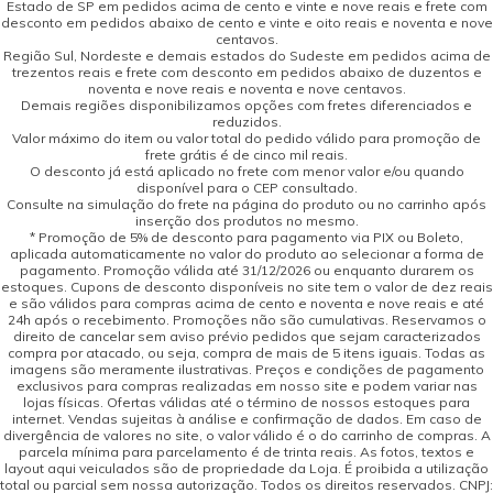
Estado de SP em pedidos acima de cento e vinte e nove reais e frete com
desconto em pedidos abaixo de cento e vinte e oito reais e noventa e nove
centavos.
Região Sul, Nordeste e demais estados do Sudeste em pedidos acima de
trezentos reais e frete com desconto em pedidos abaixo de duzentos e
noventa e nove reais e noventa e nove centavos.
Demais regiões disponibilizamos opções com fretes diferenciados e
reduzidos.
Valor máximo do item ou valor total do pedido válido para promoção de
frete grátis é de cinco mil reais.
O desconto já está aplicado no frete com menor valor e/ou quando
disponível para o CEP consultado.
Consulte na simulação do frete na página do produto ou no carrinho após
inserção dos produtos no mesmo.
* Promoção de 5% de desconto para pagamento via PIX ou Boleto,
aplicada automaticamente no valor do produto ao selecionar a forma de
pagamento. Promoção válida até 31/12/2026 ou enquanto durarem os
estoques. Cupons de desconto disponíveis no site tem o valor de dez reais
e são válidos para compras acima de cento e noventa e nove reais e até
24h após o recebimento. Promoções não são cumulativas. Reservamos o
direito de cancelar sem aviso prévio pedidos que sejam caracterizados
compra por atacado, ou seja, compra de mais de 5 itens iguais. Todas as
imagens são meramente ilustrativas. Preços e condições de pagamento
exclusivos para compras realizadas em nosso site e podem variar nas
lojas físicas. Ofertas válidas até o término de nossos estoques para
internet. Vendas sujeitas à análise e confirmação de dados. Em caso de
divergência de valores no site, o valor válido é o do carrinho de compras. A
parcela mínima para parcelamento é de trinta reais. As fotos, textos e
layout aqui veiculados são de propriedade da Loja. É proibida a utilização
total ou parcial sem nossa autorização. Todos os direitos reservados. CNPJ: