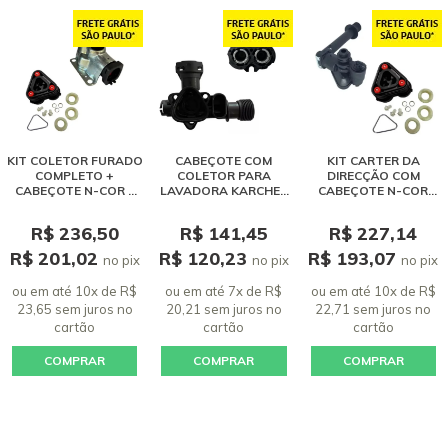
KIT COLETOR FURADO
CABEÇOTE COM
KIT CARTER DA
COMPLETO +
COLETOR PARA
DIRECÇÃO COM
CABEÇOTE N-COR E
LAVADORA KARCHER
CABEÇOTE N-COR
GUIAS PARA
COMPACTA, PORTÁTIL
COMPLETO PARA
LAVADORA KARCHER
E WASH JET
LAVADORA KARCHER
R$ 236,50
R$ 141,45
R$ 227,14
K3.XX
K3 / K2.500
R$ 201,02
R$ 120,23
R$ 193,07
no pix
no pix
no pix
ou em até 10x de R$
ou em até 7x de R$
ou em até 10x de R$
23,65 sem juros
no
20,21 sem juros
no
22,71 sem juros
no
cartão
cartão
cartão
COMPRAR
COMPRAR
COMPRAR