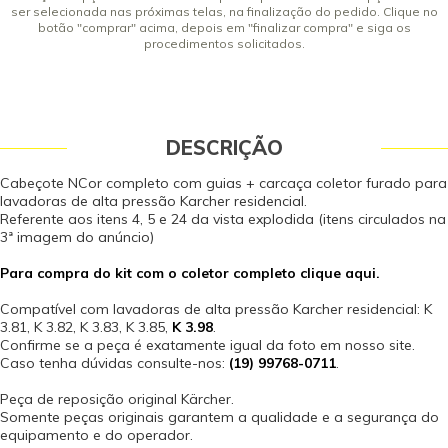
ser selecionada nas próximas telas, na finalização do pedido. Clique no
botão "comprar" acima, depois em "finalizar compra" e siga os
procedimentos solicitados.
DESCRIÇÃO
Cabeçote NCor completo com guias + carcaça coletor furado para
lavadoras de alta pressão Karcher residencial.
Referente aos itens 4, 5 e 24 da vista explodida (itens circulados na
3ª imagem do anúncio)
Para compra do kit com o coletor completo clique aqui.
Compatível com lavadoras de alta pressão Karcher residencial: K
3.81, K 3.82, K 3.83, K 3.85,
K 3.98
.
Confirme se a peça é exatamente igual da foto em nosso site.
Caso tenha dúvidas consulte-nos:
(19) 99768-0711
.
Peça de reposição original Kärcher.
Somente peças originais garantem a qualidade e a segurança do
equipamento e do operador.