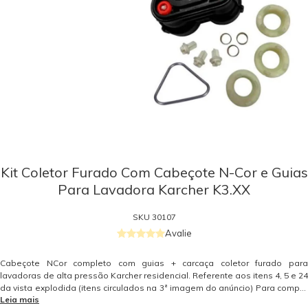
Kit Coletor Furado Com Cabeçote N-Cor e Guias
Para Lavadora Karcher K3.XX
SKU
30107
Avalie
Cabeçote NCor completo com guias + carcaça coletor furado para
lavadoras de alta pressão Karcher residencial. Referente aos itens 4, 5 e 24
da vista explodida (itens circulados na 3ª imagem do anúncio) Para compra
Leia mais
do kit com o coletor completo clique aqui. Compatível com lavadoras de