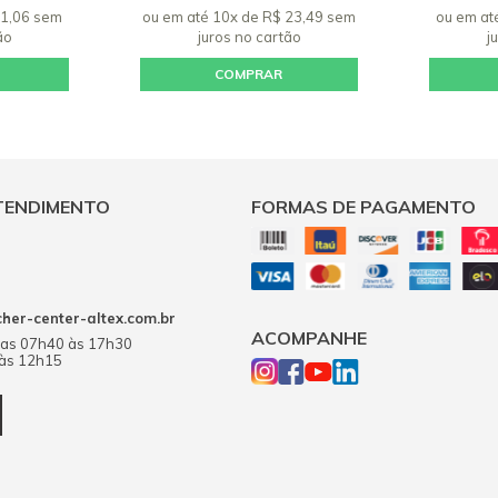
21,06 sem
ou em até 10x de R$ 23,49 sem
ou em at
ão
juros
no cartão
j
COMPRAR
TENDIMENTO
FORMAS DE PAGAMENTO
er-center-altex.com.br
ACOMPANHE
das 07h40 às 17h30
 às 12h15