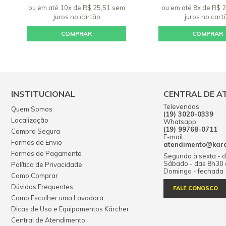
ou em até 10x de R$ 25,51 sem
ou em até 8x de R$ 
juros
no cartão
juros
no cart
COMPRAR
COMPRAR
INSTITUCIONAL
CENTRAL DE A
Televendas
Quem Somos
(19) 3020-0339
Localização
Whatsapp
(19) 99768-0711
Compra Segura
E-mail
Formas de Envio
atendimento@karch
Formas de Pagamento
Segunda à sexta - 
Sábado - das 8h30
Política de Privacidade
Domingo - fechada
Como Comprar
Dúvidas Frequentes
FALE CONOSCO
Como Escolher uma Lavadora
Dicas de Uso e Equipamentos Kärcher
Central de Atendimento