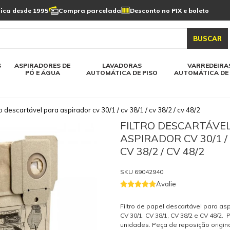
Limpeza de painel
sica desde 1995
Compra parcelada
Desconto no PIX e boleto
s automática
Linha a bateria
Varredeiras automática
Detergentes
solar
as automática
Aspiradores de pó e água
BUSCAR
elos karcher
Todos modelos karcher
S
ASPIRADORES DE
LAVADORAS
VARREDEIRA
PÓ E ÁGUA
AUTOMÁTICA DE PISO
AUTOMÁTICA DE 
ro descartável para aspirador cv 30/1 / cv 38/1 / cv 38/2 / cv 48/2
FILTRO DESCARTÁVE
ASPIRADOR CV 30/1 / 
CV 38/2 / CV 48/2
SKU
69042940
Avalie
Filtro de papel descartável para as
CV 30/1, CV 38/1, CV 38/2 e CV 48/2.
unidades. Peça de reposição origina