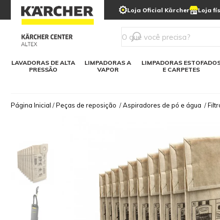
municipais
Limpeza com gelo seco
Loja Oficial Kärcher
Loja fí
Detergentes
Lavadora
Kärcher para o lar
Soluções digitais
Linha a bateria
Varredeir
Todos mod
LAVADORAS DE ALTA
LIMPADORAS A
LIMPADORAS ESTOFADO
PRESSÃO
VAPOR
E CARPETES
Página Inicial
/
Peças de reposição
/
Aspiradores de pó e água
/
Filt