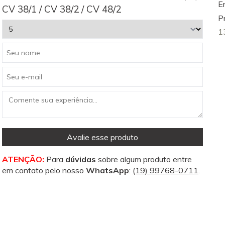
E
CV 38/1 / CV 38/2 / CV 48/2
P
1
Avalie esse produto
ATENÇÃO:
Para
dúvidas
sobre algum produto entre
em contato pelo nosso
WhatsApp
:
(19) 99768-0711
.