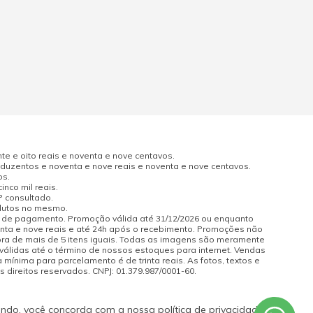
e e oito reais e noventa e nove centavos.
uzentos e noventa e nove reais e noventa e nove centavos.
os.
nco mil reais.
P consultado.
odutos no mesmo.
a de pagamento. Promoção válida até 31/12/2026 ou enquanto
enta e nove reais e até 24h após o recebimento. Promoções não
pra de mais de 5 itens iguais. Todas as imagens são meramente
 válidas até o término de nossos estoques para internet. Vendas
 mínima para parcelamento é de trinta reais. As fotos, textos e
s direitos reservados. CNPJ: 01.379.987/0001-60.
ando, você concorda com a nossa política de privacidade.