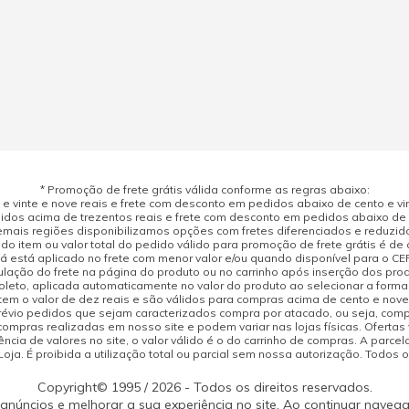
* Promoção de frete grátis válida conforme as regras abaixo:
 vinte e nove reais e frete com desconto em pedidos abaixo de cento e vint
dos acima de trezentos reais e frete com desconto em pedidos abaixo de d
mais regiões disponibilizamos opções com fretes diferenciados e reduzid
do item ou valor total do pedido válido para promoção de frete grátis é de ci
á está aplicado no frete com menor valor e/ou quando disponível para o CE
ulação do frete na página do produto ou no carrinho após inserção dos pr
leto, aplicada automaticamente no valor do produto ao selecionar a form
tem o valor de dez reais e são válidos para compras acima de cento e nov
prévio pedidos que sejam caracterizados compra por atacado, ou seja, com
compras realizadas em nosso site e podem variar nas lojas físicas. Ofertas
cia de valores no site, o valor válido é o do carrinho de compras. A parcela
ja. É proibida a utilização total ou parcial sem nossa autorização. Todos o
Copyright© 1995 / 2026 - Todos os direitos reservados.
 anúncios e melhorar a sua experiência no site. Ao continuar naveg