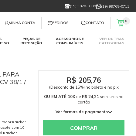
(19) 3020-0339
(19) 99768-0711
0
MINHA CONTA
PEDIDOS
CONTATO
S
PEÇAS DE
ACESSÓRIOS E
VER OUTRAS
PISO
REPOSIÇÃO
CONSUMÍVEIS
CATEGORIAS
L PARA
R$ 205,76
CV 38/1 /
(Desconto de 15%) no boleto e no pix
OU EM ATÉ 10X
de
R$ 24,21
sem juros
no
cartão
Ver formas de pagamento
1x de R$ 242,07 sem juros
pirador Kärcher
2x de R$ 121,04 sem juros
COMPRAR
 Pacote com 10
l Kärcher.
3x de R$ 80,69 sem juros