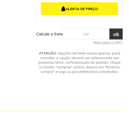
a qualidade e
4x de R$ 60,52 sem juros
operador.
ALERTA DE PREÇO
5x de R$ 48,41 sem juros
ens Inclusos
a o Aspirador
6x de R$ 40,34 sem juros
V 48/2 Garantia
7x de R$ 34,58 sem juros
8x de R$ 30,26 sem juros
Calcule o frete
9x de R$ 26,90 sem juros
Não sabe o CEP?
10x de R$ 24,21 sem juros
ATENÇÃO:
Opções de frete acima apenas para
consulta. A opção deverá ser selecionada nas
próximas telas, na finalização do pedido. Clique
no botão "comprar" acima, depois em "finalizar
compra" e siga os procedimentos solicitados.