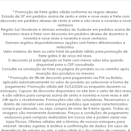
* Promoção de frete grátis válida conforme as regras abaixo:
Estado de SP em pedidos acima de cento e vinte e nove reais e frete com
desconto em pedidos abaixo de cento e vinte e oito reais e noventa e nove
centavos.
Região Sul, Nordeste e demais estados do Sudeste em pedidos acima de
trezentos reais e frete com desconto em pedidos abaixo de duzentos e
noventa e nove reais e noventa e nove centavos.
Demais regiões disponibilizamos opções com fretes diferenciados e
reduzidos.
Valor máximo do item ou valor total do pedido válido para promoção de
frete grátis é de cinco mil reais.
O desconto já está aplicado no frete com menor valor e/ou quando
disponível para o CEP consultado.
Consulte na simulação do frete na página do produto ou no carrinho após
inserção dos produtos no mesmo.
* Promoção de 5% de desconto para pagamento via PIX ou Boleto,
aplicada automaticamente no valor do produto ao selecionar a forma de
pagamento. Promoção válida até 31/12/2026 ou enquanto durarem os
estoques. Cupons de desconto disponíveis no site tem o valor de dez reais
e são válidos para compras acima de cento e noventa e nove reais e até
24h após o recebimento. Promoções não são cumulativas. Reservamos o
direito de cancelar sem aviso prévio pedidos que sejam caracterizados
compra por atacado, ou seja, compra de mais de 5 itens iguais. Todas as
imagens são meramente ilustrativas. Preços e condições de pagamento
exclusivos para compras realizadas em nosso site e podem variar nas
lojas físicas. Ofertas válidas até o término de nossos estoques para
internet. Vendas sujeitas à análise e confirmação de dados. Em caso de
divergência de valores no site, o valor válido é o do carrinho de compras. A