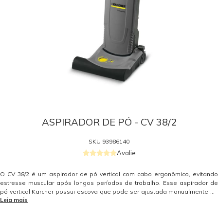
ASPIRADOR DE PÓ - CV 38/2
SKU
93986140
Avalie
O CV 38/2 é um aspirador de pó vertical com cabo ergonômico, evitando
estresse muscular após longos períodos de trabalho. Esse aspirador de
pó vertical Kärcher possui escova que pode ser ajustada manualmente de
Leia mais
acordo com o tipo de carpete e tubo de sucção para áreas de difícil
acesso. É ideal para limpeza de locais estreitos e baixos, além de possuir
indicador de ajuste de escova, cabo flexível e dois motores. Clique para