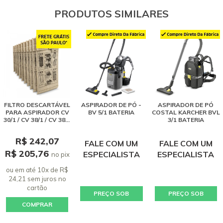
PRODUTOS SIMILARES
FILTRO DESCARTÁVEL
ASPIRADOR DE PÓ -
ASPIRADOR DE PÓ
PARA ASPIRADOR CV
BV 5/1 BATERIA
COSTAL KARCHER BVL
30/1 / CV 38/1 / CV 38/2
3/1 BATERIA
/ CV 48/2
R$ 242,07
FALE COM UM
FALE COM UM
R$ 205,76
ESPECIALISTA
ESPECIALISTA
no pix
ou em até 10x de R$
24,21 sem juros
no
cartão
PREÇO SOB
PREÇO SOB
COMPRAR
CONSULTA
CONSULTA