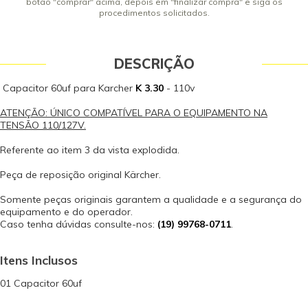
botão "comprar" acima, depois em "finalizar compra" e siga os
procedimentos solicitados.
DESCRIÇÃO
Capacitor 60uf para Karcher
K 3.30
- 110v
ATENÇÃO: ÚNICO COMPATÍVEL PARA O EQUIPAMENTO NA
TENSÃO 110/127V.
Referente ao item 3 da vista explodida.
Peça de reposição original Kärcher.
Somente peças originais garantem a qualidade e a segurança do
equipamento e do operador.
Caso tenha dúvidas consulte-nos:
(19) 99768-0711
.
Itens Inclusos
01 Capacitor 60uf