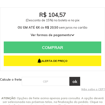
R$ 104,57
(Desconto de 15%) no boleto e no pix
OU EM ATÉ 6X
de
R$ 20,50
sem juros
no cartão
Ver formas de pagamento
1x de R$ 123,02 sem juros
2x de R$ 61,51 sem juros
COMPRAR
3x de R$ 41,01 sem juros
4x de R$ 30,76 sem juros
ALERTA DE PREÇO
5x de R$ 24,60 sem juros
6x de R$ 20,50 sem juros
Calcule o frete
Não sabe o CEP?
ATENÇÃO:
Opções de frete acima apenas para consulta. A opção deverá
ser selecionada nas próximas telas, na finalização do pedido. Clique no