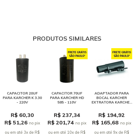
PRODUTOS SIMILARES
CAPACITOR 20UF
CAPACITOR 70UF
ADAPTADOR PARA
PARA KARCHER K 3.30
PARA KARCHER HD
BOCAL KARCHER
- 220V
585 - 110V
EXTRATORA KARCHER
SE 4001 / PUZZI
R$ 60,30
R$ 237,34
R$ 194,92
R$ 51,26
R$ 201,74
R$ 165,68
no pix
no pix
no pix
ou em até 3x de R$
ou em até 10x de R$
ou em até 9x de R$