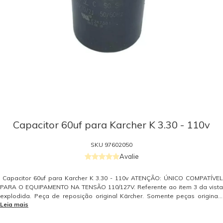
Capacitor 60uf para Karcher K 3.30 - 110v
SKU
97602050
Avalie
Capacitor 60uf para Karcher K 3.30 - 110v ATENÇÃO: ÚNICO COMPATÍVEL
PARA O EQUIPAMENTO NA TENSÃO 110/127V. Referente ao item 3 da vista
explodida. Peça de reposição original Kärcher. Somente peças originais
Leia mais
garantem a qualidade e a segurança do equipamento e do operador.
Caso tenha dúvidas consulte-nos: (19) 99768-0711. Itens Inclusos 01
Capacitor 60uf Garantia - Garantia: 3 meses conforme política do fabricante.