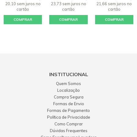
20,10 sem juros
no
23,73 sem juros
no
21,66 sem juros
no
cartão
cartão
cartão
COMPRAR
COMPRAR
COMPRAR
INSTITUCIONAL
Quem Somos
Localização
Compra Segura
Formas de Envio
Formas de Pagamento
Política de Privacidade
Como Comprar
Dúvidas Frequentes