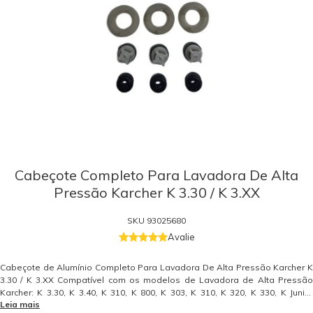
Cabeçote Completo Para Lavadora De Alta
Pressão Karcher K 3.30 / K 3.XX
SKU
93025680
Avalie
Cabeçote de Alumínio Completo Para Lavadora De Alta Pressão Karcher K
3.30 / K 3.XX Compatível com os modelos de Lavadora de Alta Pressão
Karcher: K 3.30, K 3.40, K 310, K 800, K 303, K 310, K 320, K 330, K Junior
Leia mais
(Cabeçote Alumínio), K Mini, K Hobby, K Economic. Referente ao item 21 do