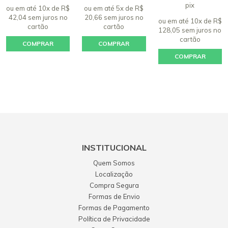
pix
ou em até 10x de R$
ou em até 5x de R$
42,04 sem juros
no
20,66 sem juros
no
ou em até 10x de R$
cartão
cartão
128,05 sem juros
no
cartão
COMPRAR
COMPRAR
COMPRAR
INSTITUCIONAL
Quem Somos
Localização
Compra Segura
Formas de Envio
Formas de Pagamento
Política de Privacidade