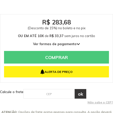
desenho explodido (3ª imagem). Para compra apenas as vedações e
válvulas do cabeçote clique aqui. Peça de reposição original Kärcher.
Somente peças originais garantem a qualidade e a segurança do
equipamento e do operador. Caso tenha dúvidas consulte-nos. Itens
Inclusos 01 Cabeçote Karcher K 3.30 03 Tampa De Válvulas 03 Válvula
R$ 283,68
Sucção 03 Válvula Pressão 03 Gaxetas 03 Apoio Das Gaxetas 03 Buchas De
(Desconto de 15%) no boleto e no pix
Transição Garantia - Garantia: 3 meses conforme política do fabricante.
OU EM ATÉ 10X
de
R$ 33,37
sem juros
no cartão
Ver formas de pagamento
1x de R$ 333,74 sem juros
2x de R$ 166,87 sem juros
COMPRAR
3x de R$ 111,25 sem juros
4x de R$ 83,44 sem juros
ALERTA DE PREÇO
5x de R$ 66,75 sem juros
6x de R$ 55,62 sem juros
7x de R$ 47,68 sem juros
Calcule o frete
8x de R$ 41,72 sem juros
9x de R$ 37,08 sem juros
Não sabe o CEP?
10x de R$ 33,37 sem juros
ATENÇÃO:
Opções de frete acima apenas para consulta. A opção deverá