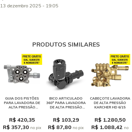
13 dezembro 2025 - 19:05
PRODUTOS SIMILARES
GUIA DOS PISTÕES
BICO ARTICULADO
CABEÇOTE LAVADORA
PARA LAVADORA DE
360º PARA LAVADORA
DE ALTA PRESSÃO
ALTA PRESSÃO
DE ALTA PRESSÃO
KARCHER HD 6/15
KARCHER K 3.30
KARCHER
R$ 420,35
R$ 103,29
R$ 1.280,50
R$ 357,30
R$ 87,80
R$ 1.088,42
no pix
no pix
no