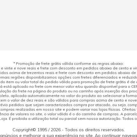
* Promoção de frete grátis válida conforme as regras abaixo:
 vinte e nove reais e frete com desconto em pedidos abaixo de cento e vint
dos acima de trezentos reais e frete com desconto em pedidos abaixo de d
mais regiões disponibilizamos opções com fretes diferenciados e reduzid
do item ou valor total do pedido válido para promoção de frete grátis é de ci
á está aplicado no frete com menor valor e/ou quando disponível para o CE
ulação do frete na página do produto ou no carrinho após inserção dos pr
leto, aplicada automaticamente no valor do produto ao selecionar a form
tem o valor de dez reais e são válidos para compras acima de cento e nov
prévio pedidos que sejam caracterizados compra por atacado, ou seja, com
compras realizadas em nosso site e podem variar nas lojas físicas. Ofertas
cia de valores no site, o valor válido é o do carrinho de compras. A parcela
ja. É proibida a utilização total ou parcial sem nossa autorização. Todos o
Copyright© 1995 / 2026 - Todos os direitos reservados.
 anúncios e melhorar a sua experiência no site. Ao continuar naveg