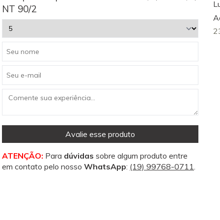
L
NT 90/2
A
2
Avalie esse produto
ATENÇÃO:
Para
dúvidas
sobre algum produto entre
em contato pelo nosso
WhatsApp
:
(19) 99768-0711
.