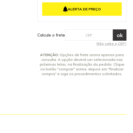
inal Kärcher.
4x de R$ 47,74 sem juros
a qualidade e
ALERTA DE PREÇO
5x de R$ 38,19 sem juros
operador.
ens Inclusos
6x de R$ 31,82 sem juros
rcher Garantia
7x de R$ 27,28 sem juros
8x de R$ 23,87 sem juros
Calcule o frete
9x de R$ 21,22 sem juros
Não sabe o CEP?
ATENÇÃO:
Opções de frete acima apenas para
consulta. A opção deverá ser selecionada nas
próximas telas, na finalização do pedido. Clique
no botão "comprar" acima, depois em "finalizar
compra" e siga os procedimentos solicitados.