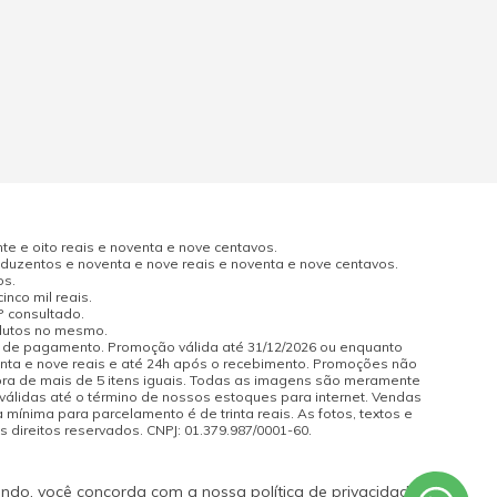
e e oito reais e noventa e nove centavos.
uzentos e noventa e nove reais e noventa e nove centavos.
os.
nco mil reais.
P consultado.
odutos no mesmo.
a de pagamento. Promoção válida até 31/12/2026 ou enquanto
enta e nove reais e até 24h após o recebimento. Promoções não
pra de mais de 5 itens iguais. Todas as imagens são meramente
 válidas até o término de nossos estoques para internet. Vendas
 mínima para parcelamento é de trinta reais. As fotos, textos e
s direitos reservados. CNPJ: 01.379.987/0001-60.
ando, você concorda com a nossa política de privacidade.