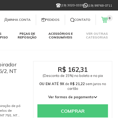
(19) 3020-0339
(19) 99768-0711
0
MINHA CONTA
PEDIDOS
CONTATO
S
PEÇAS DE
ACESSÓRIOS E
VER OUTRAS
PISO
REPOSIÇÃO
CONSUMÍVEIS
CATEGORIAS
pirador
R$ 162,31
5/2, NT
(Desconto de 15%) no boleto e no pix
OU EM ATÉ 9X
de
R$ 21,22
sem juros
no
cartão
Ver formas de pagamento
1x de R$ 190,95 sem juros
spiração de pó
2x de R$ 95,48 sem juros
COMPRAR
delos de
 NT 75/1, NT
3x de R$ 63,65 sem juros