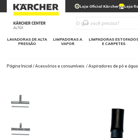
municipais
Limpeza com gelo seco
Loja Oficial Kärcher
Loja fí
Detergentes
Lavadora
Kärcher para o lar
Soluções digitais
Linha a bateria
Varredeir
Todos mod
LAVADORAS DE ALTA
LIMPADORAS A
LIMPADORAS ESTOFADO
PRESSÃO
VAPOR
E CARPETES
Página Inicial
/
Acessórios e consumíveis
/
Aspiradores de pó e água