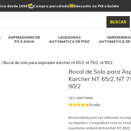
Limpeza de painel
sica desde 1995
Compra parcelada
Desconto no PIX e boleto
s automática
Linha a bateria
Varredeiras automática
Detergentes
solar
as automática
Aspiradores de pó e água
BUSCAR
elos karcher
Todos modelos karcher
S
ASPIRADORES DE
LAVADORAS
VARREDEIRA
PÓ E ÁGUA
AUTOMÁTICA DE PISO
AUTOMÁTICA DE 
/
Bocal de solo para aspirador karcher nt 65/2, nt 75/2, nt 90/2
Bocal de Solo para As
Karcher NT 65/2, NT 7
90/2
SKU
69074080
Avalie
Bocal ideal para ser utilizado na a
ou líquidos. Compatível com os mo
aspirador industrial Karcher NT 65/2,