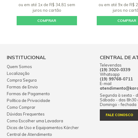
ou em até 1x de R$ 34,81 sem
ou em até 9x de R$ 
juros
no cartão
juros
no cart
COMPRAR
COMPRAR
INSTITUCIONAL
CENTRAL DE A
Televendas
Quem Somos
(19) 3020-0339
Localização
Whatsapp
(19) 99768-0711
Compra Segura
E-mail
Formas de Envio
atendimento@karch
Formas de Pagamento
Segunda à sexta - 
Sábado - das 8h30
Política de Privacidade
Domingo - fechada
Como Comprar
Dúvidas Frequentes
FALE CONOSCO
Como Escolher uma Lavadora
Dicas de Uso e Equipamentos Kärcher
Central de Atendimento