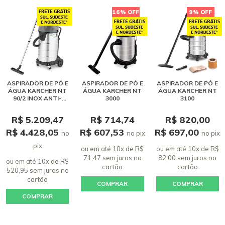
16% OFF
9% OFF
ASPIRADOR DE PÓ E
ASPIRADOR DE PÓ E
ASPIRADOR DE PÓ E
ÁGUA KARCHER NT
ÁGUA KARCHER NT
ÁGUA KARCHER NT
90/2 INOX ANTI-
3000
3100
ESTÁTICO - 220V
R$ 5.209,47
R$ 714,74
R$ 820,00
R$ 4.428,05
R$ 607,53
R$ 697,00
no
no pix
no pix
pix
ou em até 10x de R$
ou em até 10x de R$
71,47 sem juros
no
82,00 sem juros
no
ou em até 10x de R$
cartão
cartão
520,95 sem juros
no
cartão
COMPRAR
COMPRAR
COMPRAR