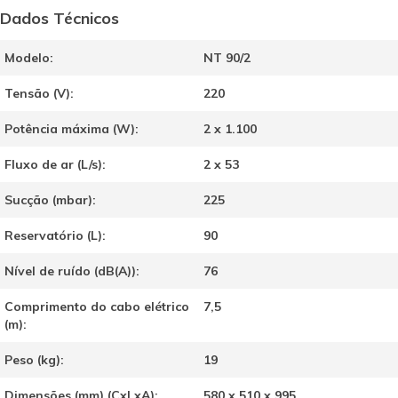
Dados Técnicos
Modelo:
NT 90/2
Tensão (V):
220
Potência máxima (W):
2 x 1.100
Fluxo de ar (L/s):
2 x 53
Sucção (mbar):
225
Reservatório (L):
90
Nível de ruído (dB(A)):
76
Comprimento do cabo elétrico
7,5
(m):
Peso (kg):
19
Dimensões (mm) (CxLxA):
580 x 510 x 995