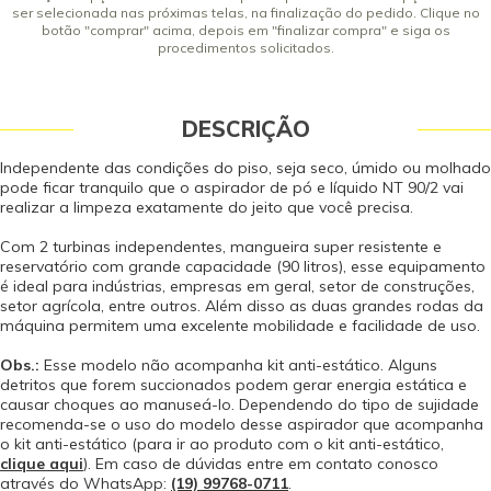
A segurança desse produto é certificada compulsoriamente junto ao
ser selecionada nas próximas telas, na finalização do pedido. Clique no
INMETRO pelo OCP ICBr - 0052. Garantia - Garantia: 12 meses (3 meses de
botão "comprar" acima, depois em "finalizar compra" e siga os
procedimentos solicitados.
garantia legal por lei contando a partir da data de emissão da Nota Fiscal
de Venda e 9 meses de garantia concedido pelo fabricante contra defeito
de fabricação).
DESCRIÇÃO
Independente das condições do piso, seja seco, úmido ou molhado
pode ficar tranquilo que o aspirador de pó e líquido NT 90/2 vai
realizar a limpeza exatamente do jeito que você precisa.
Com 2 turbinas independentes, mangueira super resistente e
reservatório com grande capacidade (90 litros), esse equipamento
é ideal para indústrias, empresas em geral, setor de construções,
setor agrícola, entre outros. Além disso as duas grandes rodas da
máquina permitem uma excelente mobilidade e facilidade de uso.
Obs.:
Esse modelo não acompanha kit anti-estático. Alguns
detritos que forem succionados podem gerar energia estática e
causar choques ao manuseá-lo. Dependendo do tipo de sujidade
recomenda-se o uso do modelo desse aspirador que acompanha
o kit anti-estático (para ir ao produto com o kit anti-estático,
clique aqui
). Em caso de dúvidas entre em contato conosco
através do WhatsApp:
(19) 99768-0711
.