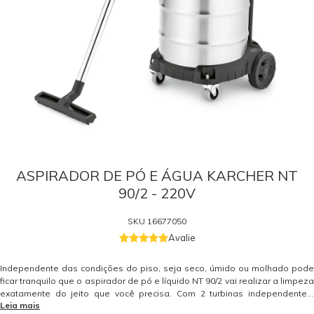
ASPIRADOR DE PÓ E ÁGUA KARCHER NT
90/2 - 220V
SKU
16677050
Avalie
Independente das condições do piso, seja seco, úmido ou molhado pode
ficar tranquilo que o aspirador de pó e líquido NT 90/2 vai realizar a limpeza
exatamente do jeito que você precisa. Com 2 turbinas independentes,
Leia mais
mangueira super resistente e reservatório com grande capacidade (90