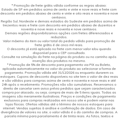
* Promoção de frete grátis válida conforme as regras abaixo:
Estado de SP em pedidos acima de cento e vinte e nove reais e frete com
desconto em pedidos abaixo de cento e vinte e oito reais e noventa e nove
centavos.
Região Sul, Nordeste e demais estados do Sudeste em pedidos acima de
trezentos reais e frete com desconto em pedidos abaixo de duzentos e
noventa e nove reais e noventa e nove centavos.
Demais regiões disponibilizamos opções com fretes diferenciados e
reduzidos.
Valor máximo do item ou valor total do pedido válido para promoção de
frete grátis é de cinco mil reais.
O desconto já está aplicado no frete com menor valor e/ou quando
disponível para o CEP consultado.
Consulte na simulação do frete na página do produto ou no carrinho após
inserção dos produtos no mesmo.
* Promoção de 5% de desconto para pagamento via PIX ou Boleto,
aplicada automaticamente no valor do produto ao selecionar a forma de
pagamento. Promoção válida até 31/12/2026 ou enquanto durarem os
estoques. Cupons de desconto disponíveis no site tem o valor de dez reais
e são válidos para compras acima de cento e noventa e nove reais e até
24h após o recebimento. Promoções não são cumulativas. Reservamos o
direito de cancelar sem aviso prévio pedidos que sejam caracterizados
compra por atacado, ou seja, compra de mais de 5 itens iguais. Todas as
imagens são meramente ilustrativas. Preços e condições de pagamento
exclusivos para compras realizadas em nosso site e podem variar nas
lojas físicas. Ofertas válidas até o término de nossos estoques para
internet. Vendas sujeitas à análise e confirmação de dados. Em caso de
divergência de valores no site, o valor válido é o do carrinho de compras. A
parcela mínima para parcelamento é de trinta reais. As fotos, textos e