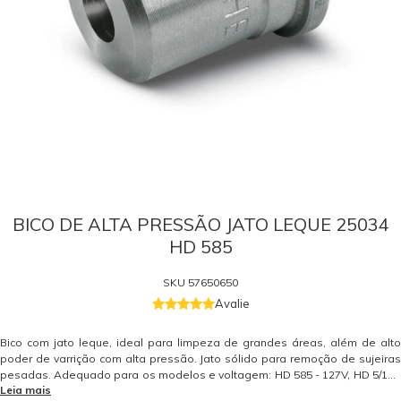
BICO DE ALTA PRESSÃO JATO LEQUE 25034
HD 585
SKU
57650650
Avalie
Bico com jato leque, ideal para limpeza de grandes áreas, além de alto
poder de varrição com alta pressão. Jato sólido para remoção de sujeiras
pesadas. Adequado para os modelos e voltagem: HD 585 - 127V, HD 5/11 -
Leia mais
220V, HD 5/12, HD 600 - 127V, HD 658 - 220V, HDS 558 C, HDS 5/13 UX, HDS-E