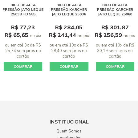
BICO DE ALTA
BICO DE ALTA
BICO DE ALTA
PRESSÃO JATO LEQUE
PRESSÃO KARCHER
PRESSÃO KARCHER
25038 HD 585
JATO LEQUE 25036
JATO LEQUE 25060
R$ 77,23
R$ 284,05
R$ 301,87
R$ 65,65
R$ 241,44
R$ 256,59
no pix
no pix
no pix
ou em até 3x de R$
ou em até 10x de R$
ou em até 10x de R$
25,74 sem juros
no
28,40 sem juros
no
30,19 sem juros
no
cartão
cartão
cartão
COMPRAR
COMPRAR
COMPRAR
INSTITUCIONAL
Quem Somos
Localização