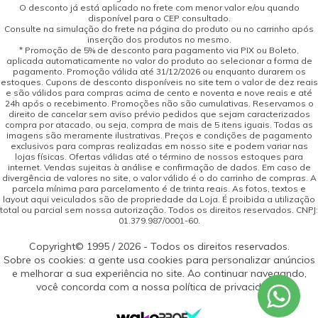
O desconto já está aplicado no frete com menor valor e/ou quando
disponível para o CEP consultado.
Consulte na simulação do frete na página do produto ou no carrinho após
inserção dos produtos no mesmo.
* Promoção de 5% de desconto para pagamento via PIX ou Boleto,
aplicada automaticamente no valor do produto ao selecionar a forma de
pagamento. Promoção válida até 31/12/2026 ou enquanto durarem os
estoques. Cupons de desconto disponíveis no site tem o valor de dez reais
e são válidos para compras acima de cento e noventa e nove reais e até
24h após o recebimento. Promoções não são cumulativas. Reservamos o
direito de cancelar sem aviso prévio pedidos que sejam caracterizados
compra por atacado, ou seja, compra de mais de 5 itens iguais. Todas as
imagens são meramente ilustrativas. Preços e condições de pagamento
exclusivos para compras realizadas em nosso site e podem variar nas
lojas físicas. Ofertas válidas até o término de nossos estoques para
internet. Vendas sujeitas à análise e confirmação de dados. Em caso de
divergência de valores no site, o valor válido é o do carrinho de compras. A
parcela mínima para parcelamento é de trinta reais. As fotos, textos e
layout aqui veiculados são de propriedade da Loja. É proibida a utilização
total ou parcial sem nossa autorização. Todos os direitos reservados. CNPJ:
01.379.987/0001-60.
Copyright© 1995 / 2026 - Todos os direitos reservados.
Sobre os cookies: a gente usa cookies para personalizar anúncios
e melhorar a sua experiência no site. Ao continuar navegando,
você concorda com a nossa política de privacidade.