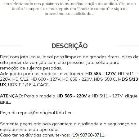
ser selecionada nas próximas telas, na finalização do pedido. Clique no
botão "comprar" acima, depois em "finalizar compra" e siga os
procedimentos solicitados.
DESCRIÇÃO
Bico com jato leque, ideal para limpeza de grandes áreas, além de
alto poder de varrição com alta pressão. Jato sólido para
remoção de sujeiras pesadas.
Adequado para os modelos e voltagem:
HD 585 - 127V
, HD 5/11 -
220V, HD 5/12, HD 600 - 127V, HD 658 - 220V, HDS 558 C,
HDS 5/13
UX
, HDS-E 1/16-4 CAGE.
ATENÇÃO
: Para o modelo
HD 585 - 220V
e HD 5/11 - 127V,
clique
aqui.
Peça de reposição original Kärcher.
Somente peças originais garantem a qualidade e a segurança do
equipamento e do operador.
Caso tenha dúvidas consulte-nos:
(19) 99768-0711
.