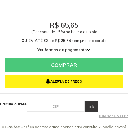
1/16-4 CAGE. ATENÇÃO: Para o modelo HD 585 - 220V e HD 5/11 - 127V,
clique aqui. Peça de reposição original Kärcher. Somente peças originais
garantem a qualidade e a segurança do equipamento e do operador.
Caso tenha dúvidas consulte-nos: (19) 99768-0711. Itens Inclusos 01 Bico de
Alta Pressão Jato Leque 25034 Garantia - Garantia: 3 meses.
R$ 65,65
(Desconto de 15%) no boleto e no pix
OU EM ATÉ 3X
de
R$ 25,74
sem juros
no cartão
Ver formas de pagamento
1x de R$ 77,23 sem juros
2x de R$ 38,62 sem juros
COMPRAR
3x de R$ 25,74 sem juros
ALERTA DE PREÇO
Calcule o frete
Não sabe o CEP?
ATENÇÃO:
Opções de frete acima apenas para consulta. A opção deverá