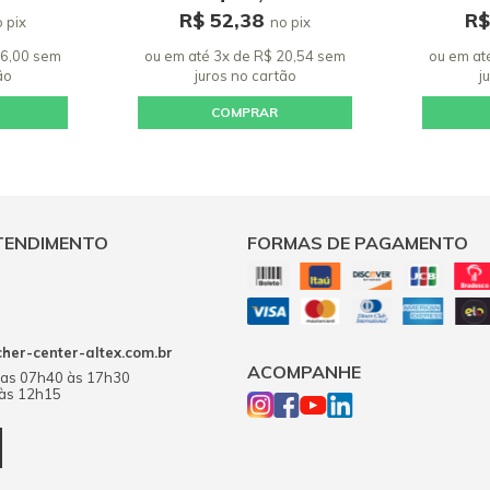
R$ 52,38
R$
 pix
no pix
26,00 sem
ou em até 3x de R$ 20,54 sem
ou em at
ão
juros
no cartão
j
COMPRAR
TENDIMENTO
FORMAS DE PAGAMENTO
er-center-altex.com.br
ACOMPANHE
das 07h40 às 17h30
 às 12h15