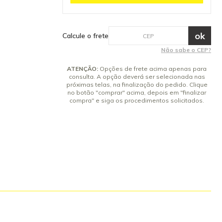
pressão
0, K Junior
e reposição
ginais
Calcule o frete
ça do
tenha dúvidas
Não sabe o CEP?
 Inclusos 03
30 Garantia -
ATENÇÃO:
Opções de frete acima apenas para
 do fabricante
consulta. A opção deverá ser selecionada nas
próximas telas, na finalização do pedido. Clique
no botão "comprar" acima, depois em "finalizar
compra" e siga os procedimentos solicitados.