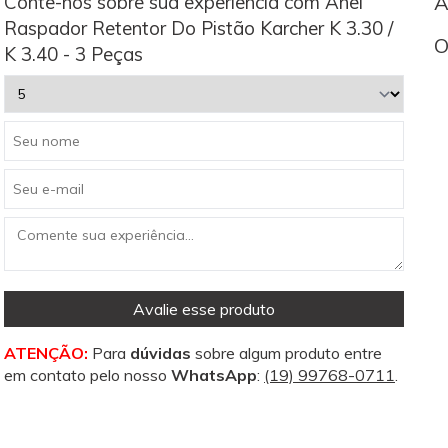
Conte-nos sobre sua experiência com Anel
A
Raspador Retentor Do Pistão Karcher K 3.30 /
O
K 3.40 - 3 Peças
Avalie esse produto
ATENÇÃO:
Para
dúvidas
sobre algum produto entre
em contato pelo nosso
WhatsApp
:
(19) 99768-0711
.