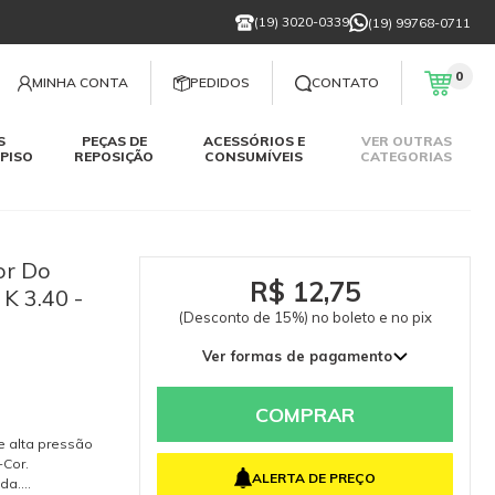
(19) 3020-0339
(19) 99768-0711
0
MINHA CONTA
PEDIDOS
CONTATO
S
PEÇAS DE
ACESSÓRIOS E
VER OUTRAS
PISO
REPOSIÇÃO
CONSUMÍVEIS
CATEGORIAS
or Do
R$ 12,75
 K 3.40 -
(Desconto de 15%) no boleto e no pix
Ver formas de pagamento
COMPRAR
de alta pressão
-Cor.
ALERTA DE PREÇO
ida.