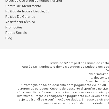
Dicas de Uso e Equipamentos Kärcher
Central de Atendimento
Política de Troca e Devolução
Política De Garantia
Assistência Técnica
Promoções
Redes Sociais
Blog
Estado de SP em pedidos acima de cento e
Região Sul, Nordeste e demais estados do Sudeste em pedi
De
Valor máximo 
O desconto j
Consulte na sim
* Promoção de 5% de desconto para pagamento via PIX ou Bo
durarem os estoques. Cupons de desconto disponíveis no site 
são cumulativas. Reservamos o direito de cancelar sem aviso 
ilustrativas. Preços e condições de pagamento exclusivos para 
sujeitas à análise e confirmação de dados. Em caso de divergên
layout aqui veiculados são de propriedade da Lo