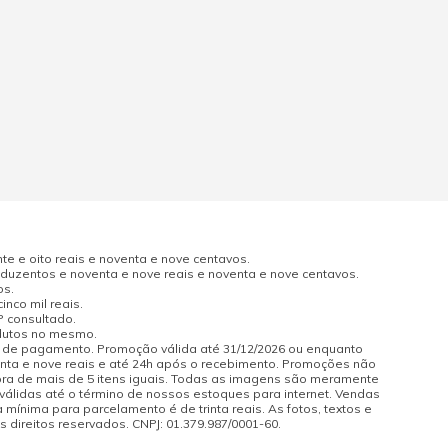
e e oito reais e noventa e nove centavos.
uzentos e noventa e nove reais e noventa e nove centavos.
os.
nco mil reais.
P consultado.
odutos no mesmo.
a de pagamento. Promoção válida até 31/12/2026 ou enquanto
enta e nove reais e até 24h após o recebimento. Promoções não
pra de mais de 5 itens iguais. Todas as imagens são meramente
 válidas até o término de nossos estoques para internet. Vendas
 mínima para parcelamento é de trinta reais. As fotos, textos e
s direitos reservados. CNPJ: 01.379.987/0001-60.