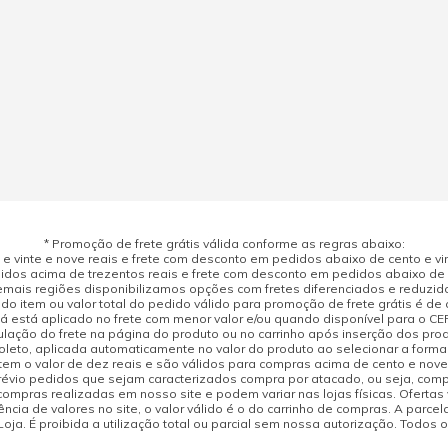
* Promoção de frete grátis válida conforme as regras abaixo:
 vinte e nove reais e frete com desconto em pedidos abaixo de cento e vint
dos acima de trezentos reais e frete com desconto em pedidos abaixo de d
mais regiões disponibilizamos opções com fretes diferenciados e reduzid
do item ou valor total do pedido válido para promoção de frete grátis é de ci
á está aplicado no frete com menor valor e/ou quando disponível para o CE
ulação do frete na página do produto ou no carrinho após inserção dos pr
leto, aplicada automaticamente no valor do produto ao selecionar a form
tem o valor de dez reais e são válidos para compras acima de cento e nov
prévio pedidos que sejam caracterizados compra por atacado, ou seja, com
compras realizadas em nosso site e podem variar nas lojas físicas. Ofertas
cia de valores no site, o valor válido é o do carrinho de compras. A parcela
ja. É proibida a utilização total ou parcial sem nossa autorização. Todos o