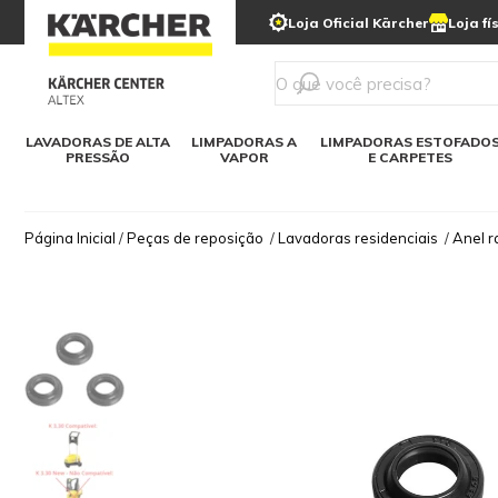
municipais
Limpeza com gelo seco
Loja Oficial Kärcher
Loja fí
Detergentes
Lavadora
Kärcher para o lar
Soluções digitais
Linha a bateria
Varredeir
Todos mod
LAVADORAS DE ALTA
LIMPADORAS A
LIMPADORAS ESTOFADO
PRESSÃO
VAPOR
E CARPETES
Página Inicial
/
Peças de reposição
/
Lavadoras residenciais
/
Anel r