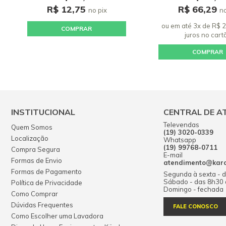
R$ 12,75
R$ 66,29
no pix
no
ou em até 3x de R$ 
COMPRAR
juros
no cart
COMPRAR
INSTITUCIONAL
CENTRAL DE A
Televendas
Quem Somos
(19) 3020-0339
Localização
Whatsapp
(19) 99768-0711
Compra Segura
E-mail
Formas de Envio
atendimento@karch
Formas de Pagamento
Segunda à sexta - 
Sábado - das 8h30
Política de Privacidade
Domingo - fechada
Como Comprar
Dúvidas Frequentes
FALE CONOSCO
Como Escolher uma Lavadora