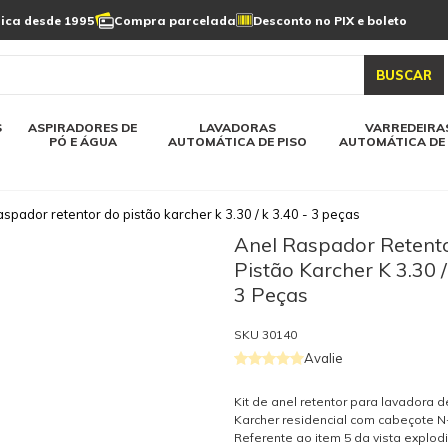
Limpeza de painel
sica desde 1995
Compra parcelada
Desconto no PIX e boleto
s automática
Linha a bateria
Varredeiras automática
Detergentes
solar
as automática
Aspiradores de pó e água
BUSCAR
elos karcher
Todos modelos karcher
S
ASPIRADORES DE
LAVADORAS
VARREDEIRA
PÓ E ÁGUA
AUTOMÁTICA DE PISO
AUTOMÁTICA DE 
aspador retentor do pistão karcher k 3.30 / k 3.40 - 3 peças
Anel Raspador Retent
Pistão Karcher K 3.30 /
3 Peças
SKU
30140
Avalie
Kit de anel retentor para lavadora 
Karcher residencial com cabeçote N
Referente ao item 5 da vista explod