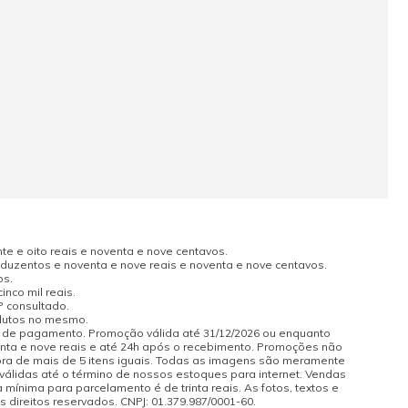
e e oito reais e noventa e nove centavos.
uzentos e noventa e nove reais e noventa e nove centavos.
os.
nco mil reais.
P consultado.
odutos no mesmo.
a de pagamento. Promoção válida até 31/12/2026 ou enquanto
enta e nove reais e até 24h após o recebimento. Promoções não
pra de mais de 5 itens iguais. Todas as imagens são meramente
 válidas até o término de nossos estoques para internet. Vendas
 mínima para parcelamento é de trinta reais. As fotos, textos e
s direitos reservados. CNPJ: 01.379.987/0001-60.