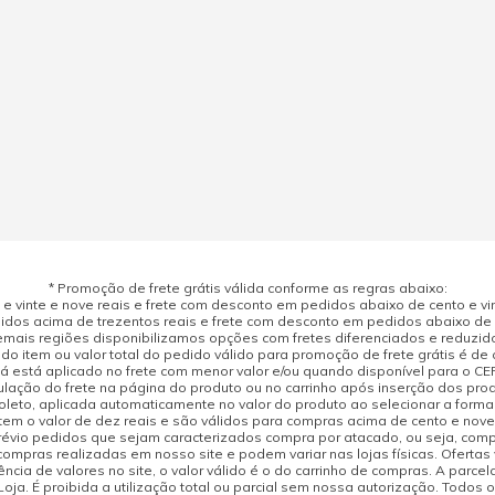
* Promoção de frete grátis válida conforme as regras abaixo:
 vinte e nove reais e frete com desconto em pedidos abaixo de cento e vint
dos acima de trezentos reais e frete com desconto em pedidos abaixo de d
mais regiões disponibilizamos opções com fretes diferenciados e reduzid
do item ou valor total do pedido válido para promoção de frete grátis é de ci
á está aplicado no frete com menor valor e/ou quando disponível para o CE
ulação do frete na página do produto ou no carrinho após inserção dos pr
leto, aplicada automaticamente no valor do produto ao selecionar a form
tem o valor de dez reais e são válidos para compras acima de cento e nov
prévio pedidos que sejam caracterizados compra por atacado, ou seja, com
compras realizadas em nosso site e podem variar nas lojas físicas. Ofertas
cia de valores no site, o valor válido é o do carrinho de compras. A parcela
ja. É proibida a utilização total ou parcial sem nossa autorização. Todos o