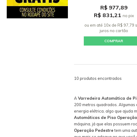
R$ 977,89
R$ 831,21
no pix
ou em até 10x de R$ 97,79
juros
no cartão
COMPRAR
10 produtos encontrados
A
Varredeira Automática de P
200 metros quadrados. Algumas
energia elétrica, algo que ajuda
Automáticas de Piso Operação
máquina, já que elas possuem rod
Operação Pedestre
tem uma auto
que mais se adequa ao que você p