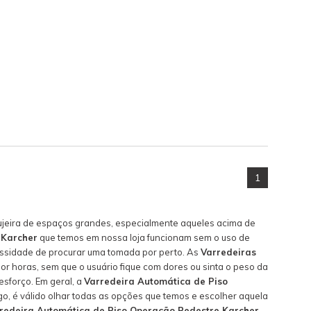
1
ujeira de espaços grandes, especialmente aqueles acima de
 Karcher
que temos em nossa loja funcionam sem o uso de
cessidade de procurar uma tomada por perto. As
Varredeiras
r horas, sem que o usuário fique com dores ou sinta o peso da
esforço. Em geral, a
Varredeira Automática de Piso
o, é válido olhar todas as opções que temos e escolher aquela
redeira Automática de Piso Operação Pedestre Karcher
,