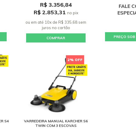
R$ 3.356,84
FALE 
R$ 2.853,31
ESPECI
no pix
ou em até 10x de R$ 335,68 sem
juros
no cartão
PREÇO SOB
COMPRAR
2% OFF
R S4
VARREDEIRA MANUAL KARCHER S6
TWIN COM 3 ESCOVAS