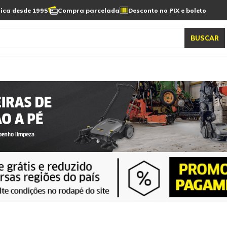
sica desde 1995
Compra parcelada
Desconto no PIX e boleto
as automática
Aspiradores de pó e água
elos karcher
Todos modelos karcher
BUSCAR
S
ASPIRADORES DE
LAVADORAS
VARREDEIRA
PÓ E ÁGUA
AUTOMÁTICA DE PISO
AUTOMÁTICA DE 