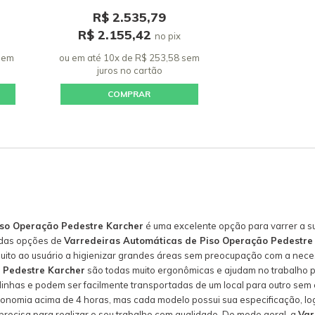
R$ 2.535,79
R$ 2.155,42
no pix
 sem
ou em até 10x de R$ 253,58 sem
juros
no cartão
COMPRAR
iso Operação Pedestre Karcher
é uma excelente opção para varrer a s
 das opções de
Varredeiras Automáticas de Piso Operação Pedestre
 muito ao usuário a higienizar grandes áreas sem preocupação com a ne
 Pedestre Karcher
são todas muito ergonômicas e ajudam no trabalho po
inhas e podem ser facilmente transportadas de um local para outro sem 
nomia acima de 4 horas, mas cada modelo possui sua especificação, log
recisa para realizar o seu trabalho com qualidade. De modo geral, a
Var