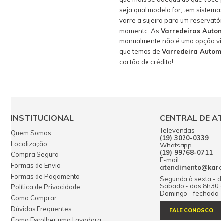
seja qual modelo for, tem sistema
varre a sujeira para um reservat
momento. As
Varredeiras Auto
manualmente não é uma opção viáv
que temos de
Varredeira Autom
cartão de crédito!
INSTITUCIONAL
CENTRAL DE A
Televendas
Quem Somos
(19) 3020-0339
Localização
Whatsapp
(19) 99768-0711
Compra Segura
E-mail
Formas de Envio
atendimento@karch
Formas de Pagamento
Segunda à sexta - 
Sábado - das 8h30
Política de Privacidade
Domingo - fechada
Como Comprar
Dúvidas Frequentes
FALE CONOSCO
Como Escolher uma Lavadora