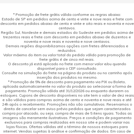
* Promoção de frete grátis válida conforme as regras abaixo:
Estado de SP em pedidos acima de cento e vinte e nove reais e frete com
desconto em pedidos abaixo de cento e vinte e oito reais e noventa e nove
centavos.
Região Sul, Nordeste e demais estados do Sudeste em pedidos acima de
trezentos reais e frete com desconto em pedidos abaixo de duzentos e
noventa e nove reais e noventa e nove centavos.
Demais regiões disponibilizamos opções com fretes diferenciados e
reduzidos.
Valor máximo do item ou valor total do pedido válido para promoção de
frete grátis é de cinco mil reais.
O desconto já está aplicado no frete com menor valor e/ou quando
disponível para o CEP consultado.
Consulte na simulação do frete na página do produto ou no carrinho após
inserção dos produtos no mesmo.
* Promoção de 5% de desconto para pagamento via PIX ou Boleto,
aplicada automaticamente no valor do produto ao selecionar a forma de
pagamento. Promoção válida até 31/12/2026 ou enquanto durarem os
estoques. Cupons de desconto disponíveis no site tem o valor de dez reais
e são válidos para compras acima de cento e noventa e nove reais e até
24h após o recebimento. Promoções não são cumulativas. Reservamos o
direito de cancelar sem aviso prévio pedidos que sejam caracterizados
compra por atacado, ou seja, compra de mais de 5 itens iguais. Todas as
imagens são meramente ilustrativas. Preços e condições de pagamento
exclusivos para compras realizadas em nosso site e podem variar nas
lojas físicas. Ofertas válidas até o término de nossos estoques para
internet. Vendas sujeitas à análise e confirmação de dados. Em caso de