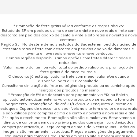
* Promoção de frete grátis válida conforme as regras abaixo:
Estado de SP em pedidos acima de cento e vinte e nove reais e frete com
desconto em pedidos abaixo de cento e vinte e oito reais e noventa e nove
centavos.
Região Sul, Nordeste e demais estados do Sudeste em pedidos acima de
trezentos reais e frete com desconto em pedidos abaixo de duzentos e
noventa e nove reais e noventa e nove centavos.
Demais regiões disponibilizamos opções com fretes diferenciados e
reduzidos.
Valor máximo do item ou valor total do pedido válido para promoção de
frete grátis é de cinco mil reais.
O desconto já está aplicado no frete com menor valor e/ou quando
disponível para o CEP consultado.
Consulte na simulação do frete na página do produto ou no carrinho após
inserção dos produtos no mesmo.
* Promoção de 5% de desconto para pagamento via PIX ou Boleto,
aplicada automaticamente no valor do produto ao selecionar a forma de
pagamento. Promoção válida até 31/12/2026 ou enquanto durarem os
estoques. Cupons de desconto disponíveis no site tem o valor de dez reais
e são válidos para compras acima de cento e noventa e nove reais e até
24h após o recebimento. Promoções não são cumulativas. Reservamos o
direito de cancelar sem aviso prévio pedidos que sejam caracterizados
compra por atacado, ou seja, compra de mais de 5 itens iguais. Todas as
imagens são meramente ilustrativas. Preços e condições de pagamento
exclusivos para compras realizadas em nosso site e podem variar nas