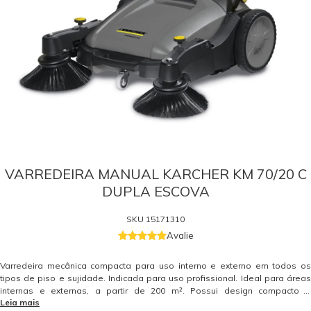
VARREDEIRA MANUAL KARCHER KM 70/20 C
DUPLA ESCOVA
SKU
15171310
Avalie
Varredeira mecânica compacta para uso interno e externo em todos os
tipos de piso e sujidade. Indicada para uso profissional. Ideal para áreas
internas e externas, a partir de 200 m². Possui design compacto e
Leia mais
ergonômico, com alça dobrável e ajuste em três níveis de altura. Escova