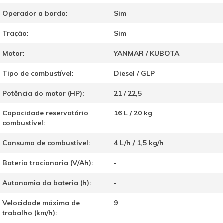
Operador a bordo:
Sim
Tração:
Sim
Motor:
YANMAR / KUBOTA
Tipo de combustível:
Diesel / GLP
Potência do motor (HP):
21 / 22,5
Capacidade reservatório
16 L / 20 kg
combustível:
Consumo de combustível:
4 L/h / 1,5 kg/h
Bateria tracionaria (V/Ah):
-
Autonomia da bateria (h):
-
Velocidade máxima de
9
trabalho (km/h):