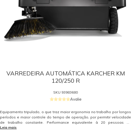
VARREDEIRA AUTOMÁTICA KARCHER KM
120/250 R
SKU
93983680
Avalie
Equipamento tripulado, o que traz maior ergonomia no trabalho por longos
períodos e maior controle do tempo de operação, por permitir velocidade
de trabalho constante. Performance equivalente à 20 pessoas na
Leia mais
operação. Por se tratar de uma operação mecanizada, o resultado da