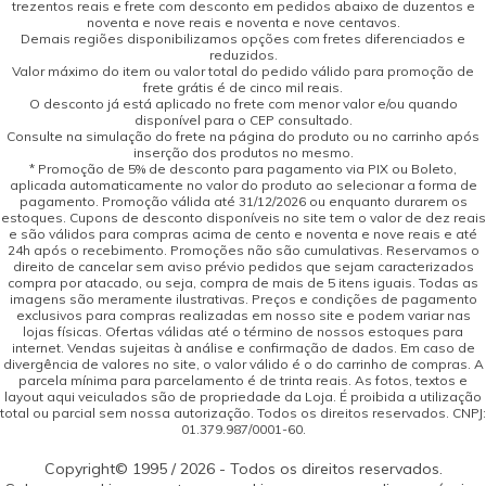
trezentos reais e frete com desconto em pedidos abaixo de duzentos e
noventa e nove reais e noventa e nove centavos.
Demais regiões disponibilizamos opções com fretes diferenciados e
reduzidos.
Valor máximo do item ou valor total do pedido válido para promoção de
frete grátis é de cinco mil reais.
O desconto já está aplicado no frete com menor valor e/ou quando
disponível para o CEP consultado.
Consulte na simulação do frete na página do produto ou no carrinho após
inserção dos produtos no mesmo.
* Promoção de 5% de desconto para pagamento via PIX ou Boleto,
aplicada automaticamente no valor do produto ao selecionar a forma de
pagamento. Promoção válida até 31/12/2026 ou enquanto durarem os
estoques. Cupons de desconto disponíveis no site tem o valor de dez reais
e são válidos para compras acima de cento e noventa e nove reais e até
24h após o recebimento. Promoções não são cumulativas. Reservamos o
direito de cancelar sem aviso prévio pedidos que sejam caracterizados
compra por atacado, ou seja, compra de mais de 5 itens iguais. Todas as
imagens são meramente ilustrativas. Preços e condições de pagamento
exclusivos para compras realizadas em nosso site e podem variar nas
lojas físicas. Ofertas válidas até o término de nossos estoques para
internet. Vendas sujeitas à análise e confirmação de dados. Em caso de
divergência de valores no site, o valor válido é o do carrinho de compras. A
parcela mínima para parcelamento é de trinta reais. As fotos, textos e
layout aqui veiculados são de propriedade da Loja. É proibida a utilização
total ou parcial sem nossa autorização. Todos os direitos reservados. CNPJ:
01.379.987/0001-60.
Copyright© 1995 / 2026 - Todos os direitos reservados.