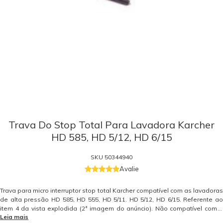
Trava Do Stop Total Para Lavadora Karcher
HD 585, HD 5/12, HD 6/15
SKU
50344940
Avalie
Trava para micro interruptor stop total Karcher compatível com as lavadoras
de alta pressão HD 585, HD 555, HD 5/11. HD 5/12, HD 6/15. Referente ao
item 4 da vista explodida (2ª imagem do anúncio). Não compatível com a
Leia mais
Karcher Maxijet, Profi Antiga e Minijet Antiga. Peça de reposição original