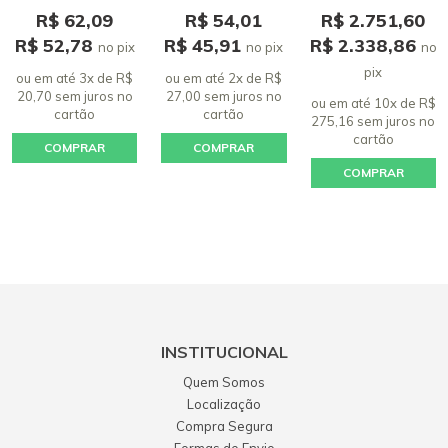
E WASH JET
K3.98, K4, K5, HD 4/13
R$ 62,09
R$ 54,01
R$ 2.751,60
R$ 52,78
R$ 45,91
R$ 2.338,86
no pix
no pix
no
pix
ou em até 3x de R$
ou em até 2x de R$
20,70 sem juros
no
27,00 sem juros
no
ou em até 10x de R$
cartão
cartão
275,16 sem juros
no
cartão
COMPRAR
COMPRAR
COMPRAR
INSTITUCIONAL
Quem Somos
Localização
Compra Segura