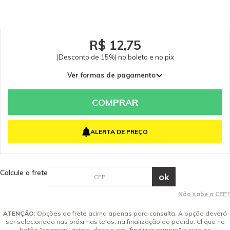
Kärcher. Somente peças originais garantem a qualidade e a segurança do
equipamento e do operador. Caso tenha dúvidas consulte-nos: (19) 99768-
0711. Itens Inclusos 01 Trava do Stop Total Garantia - Garantia: 3 meses
conforme política do fabricante.
R$ 12,75
(Desconto de 15%) no boleto e no pix
Ver formas de pagamento
COMPRAR
ALERTA DE PREÇO
Calcule o frete
Não sabe o CEP?
ATENÇÃO:
Opções de frete acima apenas para consulta. A opção deverá
ser selecionada nas próximas telas, na finalização do pedido. Clique no
botão "comprar" acima, depois em "finalizar compra" e siga os