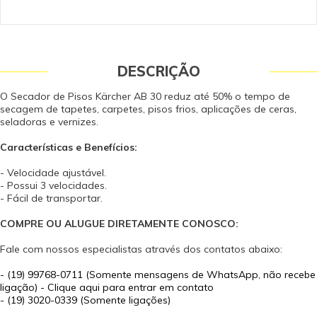
9x de R$ 383,51 sem juros
10x de R$ 345,16 sem juros
DESCRIÇÃO
O Secador de Pisos Kärcher AB 30 reduz até 50% o tempo de
secagem de tapetes, carpetes, pisos frios, aplicações de ceras,
seladoras e vernizes.
Características e Benefícios:
- Velocidade ajustável.
- Possui 3 velocidades.
- Fácil de transportar.
COMPRE OU ALUGUE DIRETAMENTE CONOSCO:
Fale com nossos especialistas através dos contatos abaixo:
-
(19) 99768-0711 (Somente mensagens de WhatsApp, não recebe
ligação) - Clique aqui para entrar em contato
- (19) 3020-0339 (Somente ligações)