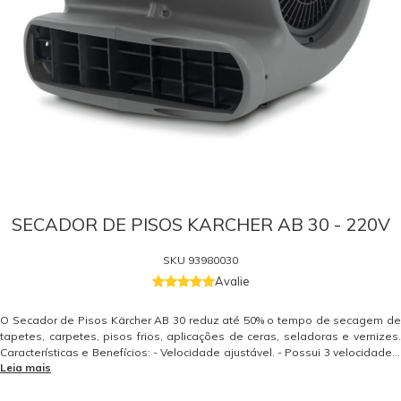
SECADOR DE PISOS KARCHER AB 30 - 220V
SKU
93980030
Avalie
O Secador de Pisos Kärcher AB 30 reduz até 50% o tempo de secagem de
tapetes, carpetes, pisos frios, aplicações de ceras, seladoras e vernizes.
Características e Benefícios: - Velocidade ajustável. - Possui 3 velocidades.
Leia mais
- Fácil de transportar. COMPRE OU ALUGUE DIRETAMENTE CONOSCO: Fale
com nossos especialistas através dos contatos abaixo: - (19) 99768-0711
(Somente mensagens de WhatsApp, não recebe ligação) - Clique aqui