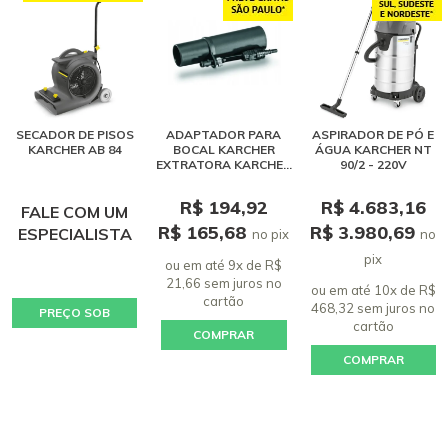
SECADOR DE PISOS
ADAPTADOR PARA
ASPIRADOR DE PÓ E
KARCHER AB 84
BOCAL KARCHER
ÁGUA KARCHER NT
EXTRATORA KARCHER
90/2 - 220V
SE 4001 / PUZZI
R$ 194,92
R$ 4.683,16
FALE COM UM
R$ 165,68
R$ 3.980,69
ESPECIALISTA
no pix
no
pix
ou em até 9x de R$
21,66 sem juros
no
ou em até 10x de R$
cartão
468,32 sem juros
no
PREÇO SOB
cartão
COMPRAR
CONSULTA
COMPRAR