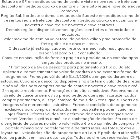
Estado de SP em pedidos acima de cento e vinte e nove reais e frete com
desconto em pedidos abaixo de cento e vinte e oito reais e noventa e nove
centavos.
Região Sul, Nordeste e demais estados do Sudeste em pedidos acima de
trezentos reais e frete com desconto em pedidos abaixo de duzentos e
noventa e nove reais e noventa e nove centavos.
Demais regiões disponibilizamos opções com fretes diferenciados e
reduzidos.
Valor máximo do item ou valor total do pedido válido para promoção de
frete grátis é de cinco mil reais.
O desconto já está aplicado no frete com menor valor e/ou quando
disponível para o CEP consultado.
Consulte na simulação do frete na página do produto ou no carrinho após
inserção dos produtos no mesmo.
* Promoção de 5% de desconto para pagamento via PIX ou Boleto,
aplicada automaticamente no valor do produto ao selecionar a forma de
pagamento. Promoção válida até 31/12/2026 ou enquanto durarem os
estoques. Cupons de desconto disponíveis no site tem o valor de dez reais
e são válidos para compras acima de cento e noventa e nove reais e até
24h após o recebimento. Promoções não são cumulativas. Reservamos o
direito de cancelar sem aviso prévio pedidos que sejam caracterizados
compra por atacado, ou seja, compra de mais de 5 itens iguais. Todas as
imagens são meramente ilustrativas. Preços e condições de pagamento
exclusivos para compras realizadas em nosso site e podem variar nas
lojas físicas. Ofertas válidas até o término de nossos estoques para
internet. Vendas sujeitas à análise e confirmação de dados. Em caso de
divergência de valores no site, o valor válido é o do carrinho de compras. A
parcela mínima para parcelamento é de trinta reais. As fotos, textos e
layout aqui veiculados são de propriedade da Loja. É proibida a utilização
total ou parcial sem nossa autorização. Todos os direitos reservados. CNPJ: