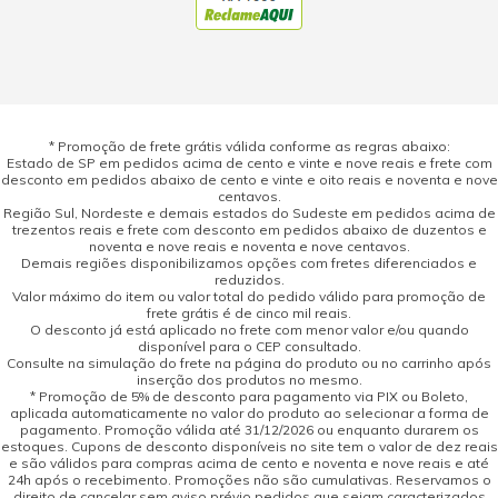
* Promoção de frete grátis válida conforme as regras abaixo:
Estado de SP em pedidos acima de cento e vinte e nove reais e frete com
desconto em pedidos abaixo de cento e vinte e oito reais e noventa e nove
centavos.
Região Sul, Nordeste e demais estados do Sudeste em pedidos acima de
trezentos reais e frete com desconto em pedidos abaixo de duzentos e
noventa e nove reais e noventa e nove centavos.
Demais regiões disponibilizamos opções com fretes diferenciados e
reduzidos.
Valor máximo do item ou valor total do pedido válido para promoção de
frete grátis é de cinco mil reais.
O desconto já está aplicado no frete com menor valor e/ou quando
disponível para o CEP consultado.
Consulte na simulação do frete na página do produto ou no carrinho após
inserção dos produtos no mesmo.
* Promoção de 5% de desconto para pagamento via PIX ou Boleto,
aplicada automaticamente no valor do produto ao selecionar a forma de
pagamento. Promoção válida até 31/12/2026 ou enquanto durarem os
estoques. Cupons de desconto disponíveis no site tem o valor de dez reais
e são válidos para compras acima de cento e noventa e nove reais e até
24h após o recebimento. Promoções não são cumulativas. Reservamos o
direito de cancelar sem aviso prévio pedidos que sejam caracterizados