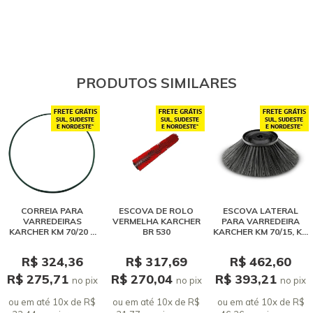
PRODUTOS SIMILARES
CORREIA PARA
ESCOVA DE ROLO
ESCOVA LATERAL
VARREDEIRAS
VERMELHA KARCHER
PARA VARREDEIRA
KARCHER KM 70/20 E
BR 530
KARCHER KM 70/15, KM
70/15
70/20
R$ 324,36
R$ 317,69
R$ 462,60
R$ 275,71
R$ 270,04
R$ 393,21
no pix
no pix
no pix
ou em até 10x de R$
ou em até 10x de R$
ou em até 10x de R$