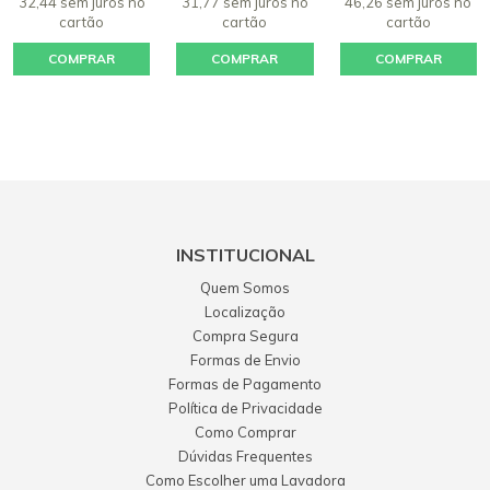
32,44 sem juros
no
31,77 sem juros
no
46,26 sem juros
no
cartão
cartão
cartão
COMPRAR
COMPRAR
COMPRAR
INSTITUCIONAL
Quem Somos
Localização
Compra Segura
Formas de Envio
Formas de Pagamento
Política de Privacidade
Como Comprar
Dúvidas Frequentes
Como Escolher uma Lavadora