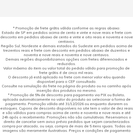
* Promoção de frete grátis válida conforme as regras abaixo:
Estado de SP em pedidos acima de cento e vinte e nove reais e frete com
desconto em pedidos abaixo de cento e vinte e oito reais e noventa e nove
centavos.
Região Sul, Nordeste e demais estados do Sudeste em pedidos acima de
trezentos reais e frete com desconto em pedidos abaixo de duzentos e
noventa e nove reais e noventa e nove centavos.
Demais regiões disponibilizamos opções com fretes diferenciados e
reduzidos.
Valor máximo do item ou valor total do pedido válido para promoção de
frete grátis é de cinco mil reais.
O desconto já está aplicado no frete com menor valor e/ou quando
disponível para o CEP consultado.
Consulte na simulação do frete na página do produto ou no carrinho após
inserção dos produtos no mesmo.
* Promoção de 5% de desconto para pagamento via PIX ou Boleto,
aplicada automaticamente no valor do produto ao selecionar a forma de
pagamento. Promoção válida até 31/12/2026 ou enquanto durarem os
estoques. Cupons de desconto disponíveis no site tem o valor de dez reais
e são válidos para compras acima de cento e noventa e nove reais e até
24h após o recebimento. Promoções não são cumulativas. Reservamos o
direito de cancelar sem aviso prévio pedidos que sejam caracterizados
compra por atacado, ou seja, compra de mais de 5 itens iguais. Todas as
imagens são meramente ilustrativas. Preços e condições de pagamento