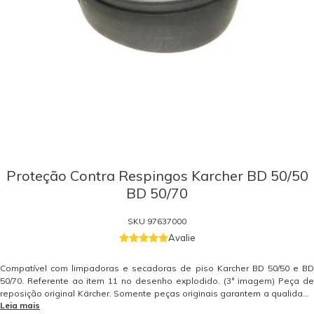
Proteção Contra Respingos Karcher BD 50/50
BD 50/70
SKU
97637000
Avalie
Compatível com limpadoras e secadoras de piso Karcher BD 50/50 e BD
50/70. Referente ao item 11 no desenho explodido. (3ª imagem) Peça de
reposição original Kärcher. Somente peças originais garantem a qualidade
Leia mais
e a segurança do equipamento e do operador. Caso tenha dúvidas