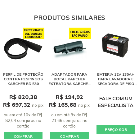
PRODUTOS SIMILARES
PERFIL DE PROTEÇÃO
ADAPTADOR PARA
BATERIA 12V 130AH
CONTRA RESPINGOS
BOCAL KARCHER
PARA LAVADORA E
KARCHER BD 530
EXTRATORA KARCHER
SECADORA DE PISO
SE 4001 / PUZZI
KARCHER BD 50/50
R$ 820,38
R$ 194,92
FALE COM UM
R$ 697,32
R$ 165,68
ESPECIALISTA
no pix
no pix
ou em até 10x de R$
ou em até 9x de R$
82,04 sem juros
no
21,66 sem juros
no
cartão
cartão
PREÇO SOB
COMPRAR
COMPRAR
CONSULTA