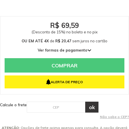
consulte-nos. Itens Inclusos 01 Proteção contra respingos
R$ 69,59
(Desconto de 15%) no boleto e no pix
OU EM ATÉ 4X
de
R$ 20,47
sem juros
no cartão
Ver formas de pagamento
1x de R$ 81,87 sem juros
2x de R$ 40,94 sem juros
COMPRAR
3x de R$ 27,29 sem juros
4x de R$ 20,47 sem juros
ALERTA DE PREÇO
Calcule o frete
Não sabe o CEP?
ATENÇÃO:
Opções de frete acima apenas para consulta. A opção deverá