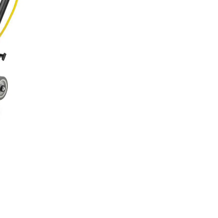
máquina BDP 51/2000 é uma polidor
de até 2.000 rpm, possui vedação c
entrada de sujeiras, ideal para apl
produtos, polimentos de pisos e par
acabamento final; motor totalment
contra a entrada de sujeiras, resul
manutenção. Rodas largas e espec
desenvolvidas para não marcar o pis
o transporte. - Motores de baix
- Polidoras modelo High Speed, 
de até 2.000 rpm - Rodas que n
piso - Sistema Power Dust Contro
e armazena a sujeira gerada pe
Acessórios de Série: - Drive 
de papel Indicada para ap
- Shopping Center - Hospitai
Supermercados - Industrial, etc
ALUGUE DIRETAMENTE CONOSCO: F
nossos especialistas através dos c
abaixo: - (19) 99768-0711 (Soment
de WhatsApp, não recebe ligação) -
para entrar em contato - (19) 3020
ligações) Clique para acessar o ma
usuário. Clique para acessar o man
Itens Inclusos 01 Polidora BDP Karch