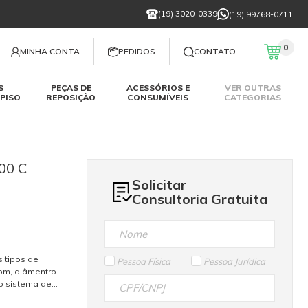
(19) 3020-0339
(19) 99768-0711
0
MINHA CONTA
PEDIDOS
CONTATO
S
PEÇAS DE
ACESSÓRIOS E
VER OUTRAS
PISO
REPOSIÇÃO
CONSUMÍVEIS
CATEGORIAS
00 C
Solicitar
Consultoria Gratuita
s tipos de
Pessoa Física
Pessoa Jurídica
rpm, diâmentro
o sistema de
livre de pó. A