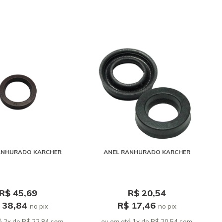
ANHURADO KARCHER
ANEL RANHURADO KARCHER
R$ 45,69
R$ 20,54
 38,84
R$ 17,46
no pix
no pix
é 2x de R$ 22,84 sem
ou em até 1x de R$ 20,54 sem