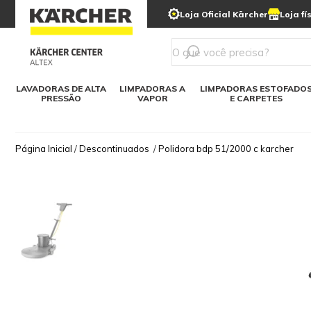
municipais
Limpeza com gelo seco
Loja Oficial Kärcher
Loja fí
Detergentes
Lavadora
Kärcher para o lar
Soluções digitais
Linha a bateria
Varredeir
Todos mod
LAVADORAS DE ALTA
LIMPADORAS A
LIMPADORAS ESTOFADO
PRESSÃO
VAPOR
E CARPETES
Página Inicial
/
Descontinuados
/
Polidora bdp 51/2000 c karcher