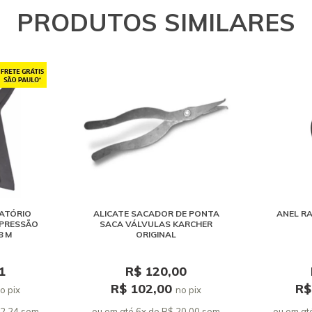
PRODUTOS SIMILARES
ATÓRIO
ALICATE SACADOR DE PONTA
ANEL R
 PRESSÃO
SACA VÁLVULAS KARCHER
8 M
ORIGINAL
1
R$ 120,00
R$ 102,00
R$
o pix
no pix
22,24 sem
ou em até 6x de R$ 20,00 sem
ou em at