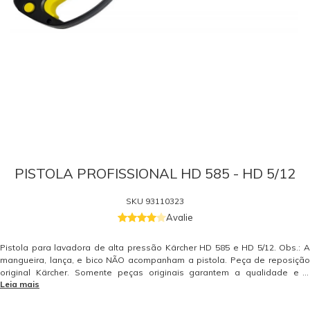
PISTOLA PROFISSIONAL HD 585 - HD 5/12
SKU
93110323
Avalie
Pistola para lavadora de alta pressão Kärcher HD 585 e HD 5/12. Obs.: A
mangueira, lança, e bico NÃO acompanham a pistola. Peça de reposição
original Kärcher. Somente peças originais garantem a qualidade e a
Leia mais
segurança do equipamento e do operador. Caso tenha dúvidas consulte-
nos. Itens Inclusos 01 Pistola para Lavadora de Alta Pressão Kärcher HD
585 e HD 5/12 Garantia - Garantia: 3 meses.