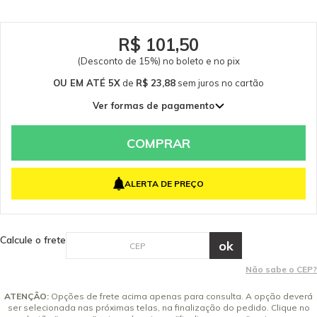
R$ 101,50
(Desconto de 15%) no boleto e no pix
OU EM ATÉ 5X
de
R$ 23,88
sem juros
no cartão
Ver formas de pagamento
1x de R$ 119,41 sem juros
2x de R$ 59,70 sem juros
COMPRAR
3x de R$ 39,80 sem juros
4x de R$ 29,85 sem juros
ALERTA DE PREÇO
5x de R$ 23,88 sem juros
Calcule o frete
Não sabe o CEP?
ATENÇÃO:
Opções de frete acima apenas para consulta. A opção deverá
ser selecionada nas próximas telas, na finalização do pedido. Clique no