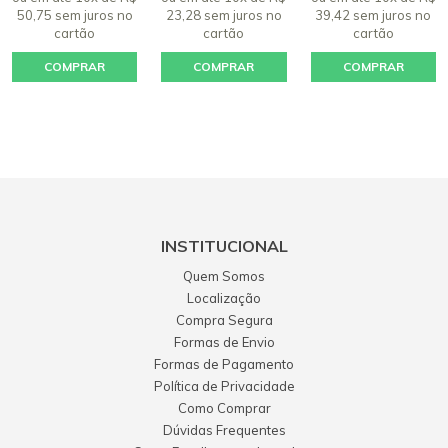
07 junho 2019 - 06:37
50,75 sem juros
no
23,28 sem juros
no
39,42 sem juros
no
Margarete De Luca Biasibetti
cartão
cartão
cartão
Produto muito bom
COMPRAR
COMPRAR
COMPRAR
21 março 2019 - 07:52
Nemias francisco Mendes mendes
Bom
04 dezembro 2017 - 13:50
Susana Minetto
Bom
INSTITUCIONAL
26 abril 2018 - 07:15
Quem Somos
Telvio Andre Prado
Localização
Ainda não usei.
Compra Segura
Formas de Envio
28 dezembro 2018 - 09:00
Formas de Pagamento
Política de Privacidade
Como Comprar
Dúvidas Frequentes