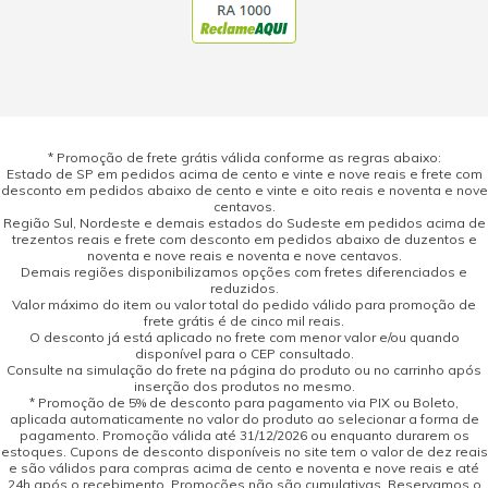
* Promoção de frete grátis válida conforme as regras abaixo:
Estado de SP em pedidos acima de cento e vinte e nove reais e frete com
desconto em pedidos abaixo de cento e vinte e oito reais e noventa e nove
centavos.
Região Sul, Nordeste e demais estados do Sudeste em pedidos acima de
trezentos reais e frete com desconto em pedidos abaixo de duzentos e
noventa e nove reais e noventa e nove centavos.
Demais regiões disponibilizamos opções com fretes diferenciados e
reduzidos.
Valor máximo do item ou valor total do pedido válido para promoção de
frete grátis é de cinco mil reais.
O desconto já está aplicado no frete com menor valor e/ou quando
disponível para o CEP consultado.
Consulte na simulação do frete na página do produto ou no carrinho após
inserção dos produtos no mesmo.
* Promoção de 5% de desconto para pagamento via PIX ou Boleto,
aplicada automaticamente no valor do produto ao selecionar a forma de
pagamento. Promoção válida até 31/12/2026 ou enquanto durarem os
estoques. Cupons de desconto disponíveis no site tem o valor de dez reais
e são válidos para compras acima de cento e noventa e nove reais e até
24h após o recebimento. Promoções não são cumulativas. Reservamos o