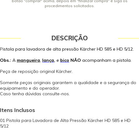
botão "comprar" acima, depois em "finalizar compra" e siga os
procedimentos solicitados.
DESCRIÇÃO
P
istola para lavadora de alta pressão Kärcher HD 585 e HD 5/12.
Obs.:
A
mangueira
,
lança
,
e
bico
NÃO
acompanham a pistola.
Peça de reposição original Kärcher.
Somente peças originais garantem a qualidade e a segurança do
equipamento e do operador.
Caso tenha dúvidas consulte-nos.
Itens Inclusos
01 Pistola para Lavadora de Alta Pressão Kärcher HD 585 e HD
5/12