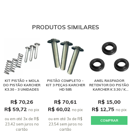
PRODUTOS SIMILARES
KIT PISTÃO + MOLA
PISTÃO COMPLETO -
ANEL RASPADOR
DO PISTÃO KARCHER
KIT 3 PEÇAS KARCHER
RETENTOR DO PISTÃO
K3.30 - 3 UNIDADES
HD 585
KARCHER K 3.30 / K
3.40 - 3 PEÇAS
R$ 70,26
R$ 70,61
R$ 15,00
R$ 59,72
R$ 60,02
R$ 12,75
no pix
no pix
no pix
ou em até 3x de R$
ou em até 3x de R$
COMPRAR
23,42 sem juros
no
23,54 sem juros
no
cartão
cartão