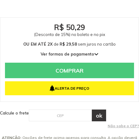
e a segurança do equipamento e do operador. Caso tenha dúvidas
consulte-nos: (19) 99768-0711. Itens Inclusos 03 Pistão Completo
R$ 50,29
(Desconto de 15%) no boleto e no pix
OU EM ATÉ 2X
de
R$ 29,58
sem juros
no cartão
Ver formas de pagamento
1x de R$ 59,16 sem juros
2x de R$ 29,58 sem juros
COMPRAR
ALERTA DE PREÇO
Calcule o frete
Não sabe o CEP?
ATENÇÃO:
Opções de frete acima apenas para consulta. A opção deverá