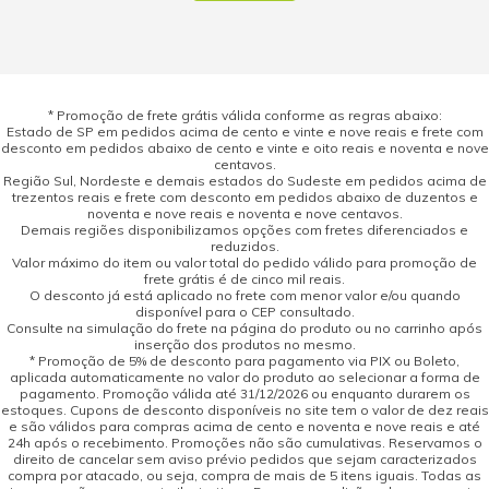
* Promoção de frete grátis válida conforme as regras abaixo:
Estado de SP em pedidos acima de cento e vinte e nove reais e frete com
desconto em pedidos abaixo de cento e vinte e oito reais e noventa e nove
centavos.
Região Sul, Nordeste e demais estados do Sudeste em pedidos acima de
trezentos reais e frete com desconto em pedidos abaixo de duzentos e
noventa e nove reais e noventa e nove centavos.
Demais regiões disponibilizamos opções com fretes diferenciados e
reduzidos.
Valor máximo do item ou valor total do pedido válido para promoção de
frete grátis é de cinco mil reais.
O desconto já está aplicado no frete com menor valor e/ou quando
disponível para o CEP consultado.
Consulte na simulação do frete na página do produto ou no carrinho após
inserção dos produtos no mesmo.
* Promoção de 5% de desconto para pagamento via PIX ou Boleto,
aplicada automaticamente no valor do produto ao selecionar a forma de
pagamento. Promoção válida até 31/12/2026 ou enquanto durarem os
estoques. Cupons de desconto disponíveis no site tem o valor de dez reais
e são válidos para compras acima de cento e noventa e nove reais e até
24h após o recebimento. Promoções não são cumulativas. Reservamos o
direito de cancelar sem aviso prévio pedidos que sejam caracterizados
compra por atacado, ou seja, compra de mais de 5 itens iguais. Todas as