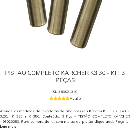
PISTÃO COMPLETO KARCHER K3.30 - KIT 3
PEÇAS
SKU
93021340
Avalie
Atende os modelos de lavadoras de alta pressão Kärcher K 3.30, K 3.40, K
3.20, K 310 e K 350. Conteúdo: 3 Pçs - PISTÃO COMPLETO KARCHER
- 93020080. Para compra do kit com molas do pistão clique aqui. Peça de
Leia mais
reposição original Kärcher. Somente peças originais garantem a qualidade