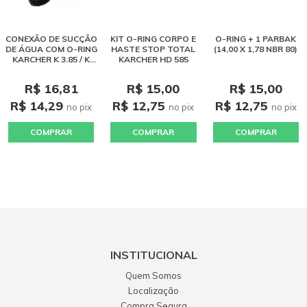
CONEXÃO DE SUCÇÃO
KIT O-RING CORPO E
O-RING + 1 PARBAK
DE ÁGUA COM O-RING
HASTE STOP TOTAL
(14,00 X 1,78 NBR 80)
KARCHER K 3.85 / K
KARCHER HD 585
3.98
R$ 16,81
R$ 15,00
R$ 15,00
R$ 14,29
R$ 12,75
R$ 12,75
no pix
no pix
no pix
COMPRAR
COMPRAR
COMPRAR
INSTITUCIONAL
Quem Somos
Localização
Compra Segura