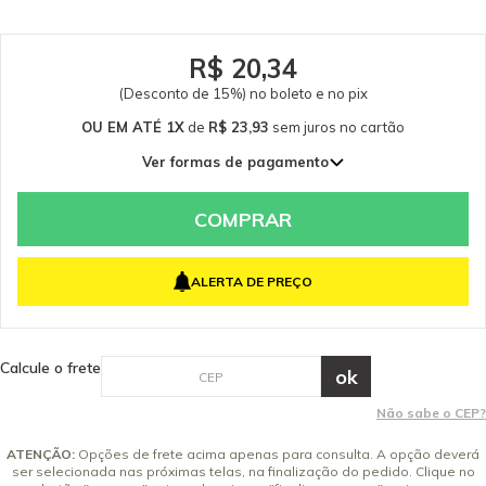
R$ 20,34
(Desconto de 15%) no boleto e no pix
OU EM ATÉ 1X
de
R$ 23,93
sem juros
no cartão
Ver formas de pagamento
1x de R$ 23,93 sem juros
COMPRAR
ALERTA DE PREÇO
Calcule o frete
Não sabe o CEP?
ATENÇÃO:
Opções de frete acima apenas para consulta. A opção deverá
ser selecionada nas próximas telas, na finalização do pedido. Clique no