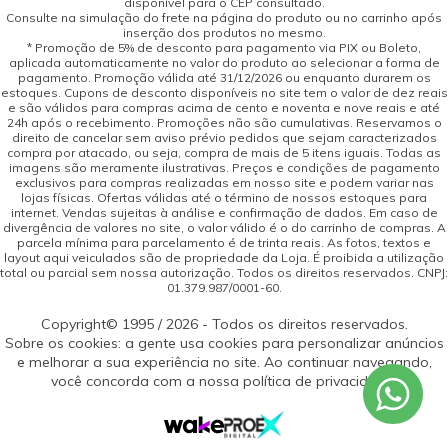
disponível para o CEP consultado.
Consulte na simulação do frete na página do produto ou no carrinho após
inserção dos produtos no mesmo.
* Promoção de 5% de desconto para pagamento via PIX ou Boleto,
aplicada automaticamente no valor do produto ao selecionar a forma de
pagamento. Promoção válida até 31/12/2026 ou enquanto durarem os
estoques. Cupons de desconto disponíveis no site tem o valor de dez reais
e são válidos para compras acima de cento e noventa e nove reais e até
24h após o recebimento. Promoções não são cumulativas. Reservamos o
direito de cancelar sem aviso prévio pedidos que sejam caracterizados
compra por atacado, ou seja, compra de mais de 5 itens iguais. Todas as
imagens são meramente ilustrativas. Preços e condições de pagamento
exclusivos para compras realizadas em nosso site e podem variar nas
lojas físicas. Ofertas válidas até o término de nossos estoques para
internet. Vendas sujeitas à análise e confirmação de dados. Em caso de
divergência de valores no site, o valor válido é o do carrinho de compras. A
parcela mínima para parcelamento é de trinta reais. As fotos, textos e
layout aqui veiculados são de propriedade da Loja. É proibida a utilização
total ou parcial sem nossa autorização. Todos os direitos reservados. CNPJ:
01.379.987/0001-60.
Copyright© 1995 / 2026 - Todos os direitos reservados.
Sobre os cookies: a gente usa cookies para personalizar anúncios
e melhorar a sua experiência no site. Ao continuar navegando,
você concorda com a nossa política de privacidade.