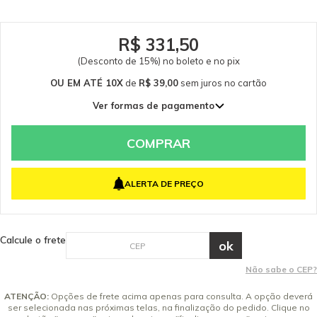
Dados Técnicos Dimensões (comprimento) (m): 30 Garantia - Garantia: 3
meses.
R$ 331,50
(Desconto de 15%) no boleto e no pix
OU EM ATÉ 10X
de
R$ 39,00
sem juros
no cartão
Ver formas de pagamento
1x de R$ 390,00 sem juros
2x de R$ 195,00 sem juros
COMPRAR
3x de R$ 130,00 sem juros
4x de R$ 97,50 sem juros
ALERTA DE PREÇO
5x de R$ 78,00 sem juros
6x de R$ 65,00 sem juros
7x de R$ 55,71 sem juros
Calcule o frete
8x de R$ 48,75 sem juros
9x de R$ 43,33 sem juros
Não sabe o CEP?
10x de R$ 39,00 sem juros
ATENÇÃO:
Opções de frete acima apenas para consulta. A opção deverá
ser selecionada nas próximas telas, na finalização do pedido. Clique no