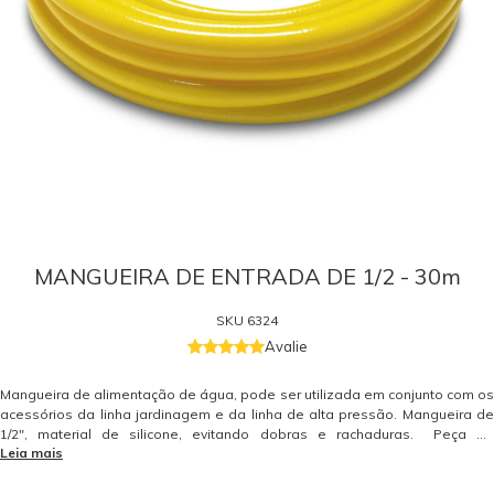
MANGUEIRA DE ENTRADA DE 1/2 - 30m
SKU
6324
Avalie
Mangueira de alimentação de água, pode ser utilizada em conjunto com os
acessórios da linha jardinagem e da linha de alta pressão. Mangueira de
1/2", material de silicone, evitando dobras e rachaduras. Peça de
Leia mais
reposição original Kärcher. Somente peças originais garantem a qualidade
e a segurança do equipamento e do operador. Caso tenha dúvidas
consulte-nos. Itens Inclusos 01 Mangueira de Entrada de 1/2" 30 Metros