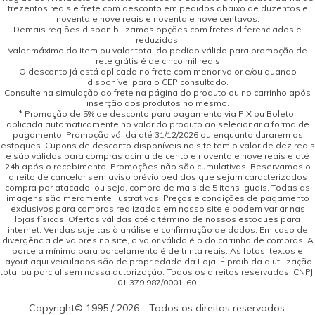
trezentos reais e frete com desconto em pedidos abaixo de duzentos e
noventa e nove reais e noventa e nove centavos.
Demais regiões disponibilizamos opções com fretes diferenciados e
reduzidos.
Valor máximo do item ou valor total do pedido válido para promoção de
frete grátis é de cinco mil reais.
O desconto já está aplicado no frete com menor valor e/ou quando
disponível para o CEP consultado.
Consulte na simulação do frete na página do produto ou no carrinho após
inserção dos produtos no mesmo.
* Promoção de 5% de desconto para pagamento via PIX ou Boleto,
aplicada automaticamente no valor do produto ao selecionar a forma de
pagamento. Promoção válida até 31/12/2026 ou enquanto durarem os
estoques. Cupons de desconto disponíveis no site tem o valor de dez reais
e são válidos para compras acima de cento e noventa e nove reais e até
24h após o recebimento. Promoções não são cumulativas. Reservamos o
direito de cancelar sem aviso prévio pedidos que sejam caracterizados
compra por atacado, ou seja, compra de mais de 5 itens iguais. Todas as
imagens são meramente ilustrativas. Preços e condições de pagamento
exclusivos para compras realizadas em nosso site e podem variar nas
lojas físicas. Ofertas válidas até o término de nossos estoques para
internet. Vendas sujeitas à análise e confirmação de dados. Em caso de
divergência de valores no site, o valor válido é o do carrinho de compras. A
parcela mínima para parcelamento é de trinta reais. As fotos, textos e
layout aqui veiculados são de propriedade da Loja. É proibida a utilização
total ou parcial sem nossa autorização. Todos os direitos reservados. CNPJ:
01.379.987/0001-60.
Copyright© 1995 / 2026 - Todos os direitos reservados.