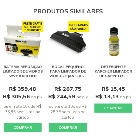
PRODUTOS SIMILARES
BATERIA REPOSIÇÃO
BOCAL PEQUENO
DETERGENTE
LIMPADOR DE VIDROS
PARA LIMPADOR DE
KARCHER LIMPADOR
WVP KARCHER
VIDROS E JANELAS -
DE CARPETES E
WV 50
ESTOFADOS (100 ML)
R$ 359,48
R$ 287,75
R$ 15,45
R$ 305,56
R$ 244,59
R$ 13,13
no pix
no pix
no pix
ou em até 10x de R$
ou em até 10x de R$
COMPRAR
35,95 sem juros
no
28,78 sem juros
no
cartão
cartão
COMPRAR
COMPRAR