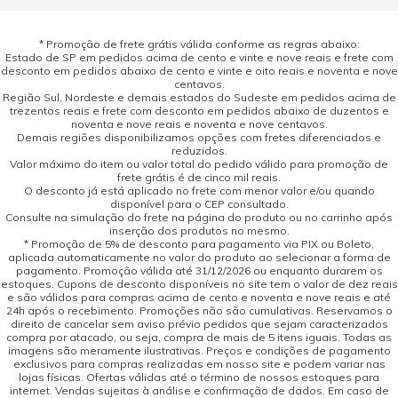
* Promoção de frete grátis válida conforme as regras abaixo:
Estado de SP em pedidos acima de cento e vinte e nove reais e frete com
desconto em pedidos abaixo de cento e vinte e oito reais e noventa e nove
centavos.
Região Sul, Nordeste e demais estados do Sudeste em pedidos acima de
trezentos reais e frete com desconto em pedidos abaixo de duzentos e
noventa e nove reais e noventa e nove centavos.
Demais regiões disponibilizamos opções com fretes diferenciados e
reduzidos.
Valor máximo do item ou valor total do pedido válido para promoção de
frete grátis é de cinco mil reais.
O desconto já está aplicado no frete com menor valor e/ou quando
disponível para o CEP consultado.
Consulte na simulação do frete na página do produto ou no carrinho após
inserção dos produtos no mesmo.
* Promoção de 5% de desconto para pagamento via PIX ou Boleto,
aplicada automaticamente no valor do produto ao selecionar a forma de
pagamento. Promoção válida até 31/12/2026 ou enquanto durarem os
estoques. Cupons de desconto disponíveis no site tem o valor de dez reais
e são válidos para compras acima de cento e noventa e nove reais e até
24h após o recebimento. Promoções não são cumulativas. Reservamos o
direito de cancelar sem aviso prévio pedidos que sejam caracterizados
compra por atacado, ou seja, compra de mais de 5 itens iguais. Todas as
imagens são meramente ilustrativas. Preços e condições de pagamento
exclusivos para compras realizadas em nosso site e podem variar nas
lojas físicas. Ofertas válidas até o término de nossos estoques para
internet. Vendas sujeitas à análise e confirmação de dados. Em caso de