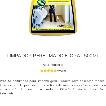
LIMPADOR PERFUMADO FLORAL 500ML
SKU
93810880
Avalie
Produto perfumado para limpeza geral. Produto para aplicação manual.
Indicado para limpeza de todos os tipos de superfícies laváveis, mantendo
um aroma floral prolongado e duradouro. Diluição: Pronto Uso. Aplicações:
Leia mais
Banheiro, salas, móveis em geral. Itens Inclusos 01 Limpador Perfumado
Floral Kärcher 500 ml Dados Técnicos Diluição: Pronto Uso Produto Líquido
Neutro pH: 7,5 Produto para aplicação manual. Garantia - Garantia: 3