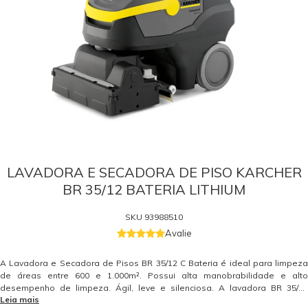
LAVADORA E SECADORA DE PISO KARCHER
BR 35/12 BATERIA LITHIUM
SKU
93988510
Avalie
A Lavadora e Secadora de Pisos BR 35/12 C Bateria é ideal para limpeza
de áreas entre 600 e 1.000m². Possui alta manobrabilidade e alto
desempenho de limpeza. Ágil, leve e silenciosa. A lavadora BR 35/12
Leia mais
Kärcher é rapidamente recarregada com bateria de lithium. Cabeçote