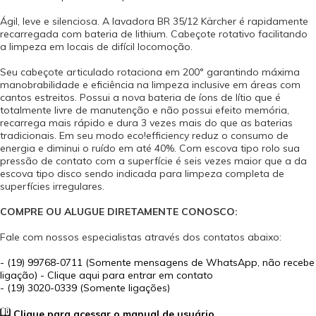
Ágil, leve e silenciosa. A lavadora BR 35/12 Kärcher é rapidamente
recarregada com bateria de lithium. Cabeçote rotativo facilitando
a limpeza em locais de difícil locomoção.
Seu cabeçote articulado rotaciona em 200° garantindo máxima
manobrabilidade e eficiência na limpeza inclusive em áreas com
cantos estreitos. Possui a nova bateria de íons de lítio que é
totalmente livre de manutenção e não possui efeito memória,
recarrega mais rápido e dura 3 vezes mais do que as baterias
tradicionais. Em seu modo eco!efficiency reduz o consumo de
energia e diminui o ruído em até 40%. Com escova tipo rolo sua
pressão de contato com a superfície é seis vezes maior que a da
escova tipo disco sendo indicada para limpeza completa de
superfícies irregulares.
COMPRE OU ALUGUE DIRETAMENTE CONOSCO:
Fale com nossos especialistas através dos contatos abaixo:
-
(19) 99768-0711 (Somente mensagens de WhatsApp, não recebe
ligação) - Clique aqui para entrar em contato
- (19) 3020-0339 (Somente ligações)
Clique para acessar o manual de usuário.