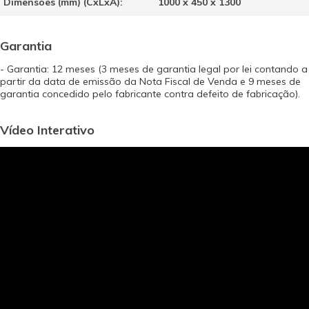
Dimensões (mm) (CxLxA):
1000 x 450 x 1300
Garantia
- Garantia: 12 meses (3 meses de garantia legal por lei contando a
partir da data de emissão da Nota Fiscal de Venda e 9 meses de
garantia concedido pelo fabricante contra defeito de fabricação).
Vídeo Interativo