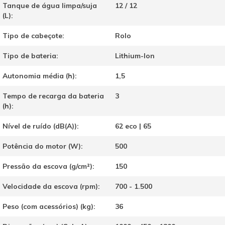
Tanque de água limpa/suja
12 / 12
(L):
Tipo de cabeçote:
Rolo
Tipo de bateria:
Lithium-Ion
Autonomia média (h):
1,5
Tempo de recarga da bateria
3
(h):
Nível de ruído (dB(A)):
62 eco | 65
Potência do motor (W):
500
Pressão da escova (g/cm²):
150
Velocidade da escova (rpm):
700 - 1.500
Peso (com acessórios) (kg):
36