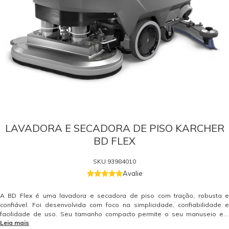
LAVADORA E SECADORA DE PISO KARCHER
BD FLEX
SKU
93984010
Avalie
A BD Flex é uma lavadora e secadora de piso com tração, robusta e
confiável. Foi desenvolvida com foco na simplicidade, confiabilidade e
facilidade de uso. Seu tamanho compacto permite o seu manuseio em
Leia mais
áreas com espaço reduzido. Partes de maior desgastes feitas em alumínio