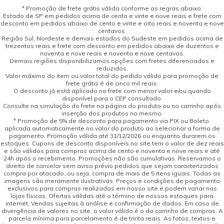
* Promoção de frete grátis válida conforme as regras abaixo:
Estado de SP em pedidos acima de cento e vinte e nove reais e frete com
desconto em pedidos abaixo de cento e vinte e oito reais e noventa e nove
centavos.
Região Sul, Nordeste e demais estados do Sudeste em pedidos acima de
trezentos reais e frete com desconto em pedidos abaixo de duzentos e
noventa e nove reais e noventa e nove centavos.
Demais regiões disponibilizamos opções com fretes diferenciados e
reduzidos.
Valor máximo do item ou valor total do pedido válido para promoção de
frete grátis é de cinco mil reais.
O desconto já está aplicado no frete com menor valor e/ou quando
disponível para o CEP consultado.
Consulte na simulação do frete na página do produto ou no carrinho após
inserção dos produtos no mesmo.
* Promoção de 5% de desconto para pagamento via PIX ou Boleto,
aplicada automaticamente no valor do produto ao selecionar a forma de
pagamento. Promoção válida até 31/12/2026 ou enquanto durarem os
estoques. Cupons de desconto disponíveis no site tem o valor de dez reais
e são válidos para compras acima de cento e noventa e nove reais e até
24h após o recebimento. Promoções não são cumulativas. Reservamos o
direito de cancelar sem aviso prévio pedidos que sejam caracterizados
compra por atacado, ou seja, compra de mais de 5 itens iguais. Todas as
imagens são meramente ilustrativas. Preços e condições de pagamento
exclusivos para compras realizadas em nosso site e podem variar nas
lojas físicas. Ofertas válidas até o término de nossos estoques para
internet. Vendas sujeitas à análise e confirmação de dados. Em caso de
divergência de valores no site, o valor válido é o do carrinho de compras. A
parcela mínima para parcelamento é de trinta reais. As fotos, textos e