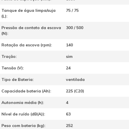
Tanque de água limpa/suja
75 / 75
(L):
Pressão de contato da escova
300 / 500
(N):
Rotação da escova (rpm):
140
Tração:
sim
Tensão (V):
24
Tipo de Bateria:
ventilada
Capacidade bateria (Ah):
225 (C20)
Autonomia média (h):
4
Nível de ruído (dB(A)):
63
Peso com bateria (kg):
252