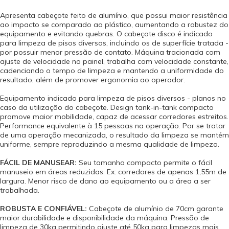
Apresenta cabeçote feito de alumínio, que possui maior resistência
ao impacto se comparado ao plástico, aumentando a robustez do
equipamento e evitando quebras. O cabeçote disco é indicado
para limpeza de pisos diversos, incluindo os de superfície tratada -
por possuir menor pressão de contato. Máquina tracionada com
ajuste de velocidade no painel, trabalha com velocidade constante,
cadenciando o tempo de limpeza e mantendo a uniformidade do
resultado, além de promover ergonomia ao operador.
Equipamento indicado para limpeza de pisos diversos - planos no
caso da utilização do cabeçote. Design tank-in-tank compacto
promove maior mobilidade, capaz de acessar corredores estreitos.
Performance equivalente à 15 pessoas na operação. Por se tratar
de uma operação mecanizada, o resultado da limpeza se mantém
uniforme, sempre reproduzindo a mesma qualidade de limpeza.
FÁCIL DE MANUSEAR:
Seu tamanho compacto permite o fácil
manuseio em áreas reduzidas. Ex: corredores de apenas 1,55m de
largura. Menor risco de dano ao equipamento ou a área a ser
trabalhada.
ROBUSTA E CONFIÁVEL:
Cabeçote de alumínio de 70cm garante
maior durabilidade e disponibilidade da máquina. Pressão de
limpeza de 30kg permitindo ajuste até 50kg para limpezas mais