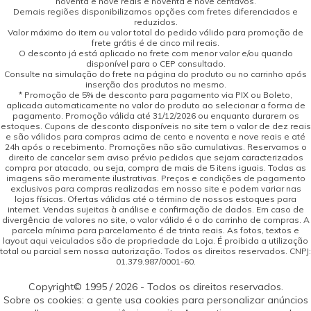
noventa e nove reais e noventa e nove centavos.
Demais regiões disponibilizamos opções com fretes diferenciados e
reduzidos.
Valor máximo do item ou valor total do pedido válido para promoção de
frete grátis é de cinco mil reais.
O desconto já está aplicado no frete com menor valor e/ou quando
disponível para o CEP consultado.
Consulte na simulação do frete na página do produto ou no carrinho após
inserção dos produtos no mesmo.
* Promoção de 5% de desconto para pagamento via PIX ou Boleto,
aplicada automaticamente no valor do produto ao selecionar a forma de
pagamento. Promoção válida até 31/12/2026 ou enquanto durarem os
estoques. Cupons de desconto disponíveis no site tem o valor de dez reais
e são válidos para compras acima de cento e noventa e nove reais e até
24h após o recebimento. Promoções não são cumulativas. Reservamos o
direito de cancelar sem aviso prévio pedidos que sejam caracterizados
compra por atacado, ou seja, compra de mais de 5 itens iguais. Todas as
imagens são meramente ilustrativas. Preços e condições de pagamento
exclusivos para compras realizadas em nosso site e podem variar nas
lojas físicas. Ofertas válidas até o término de nossos estoques para
internet. Vendas sujeitas à análise e confirmação de dados. Em caso de
divergência de valores no site, o valor válido é o do carrinho de compras. A
parcela mínima para parcelamento é de trinta reais. As fotos, textos e
layout aqui veiculados são de propriedade da Loja. É proibida a utilização
total ou parcial sem nossa autorização. Todos os direitos reservados. CNPJ:
01.379.987/0001-60.
Copyright© 1995 / 2026 - Todos os direitos reservados.
Sobre os cookies: a gente usa cookies para personalizar anúncios