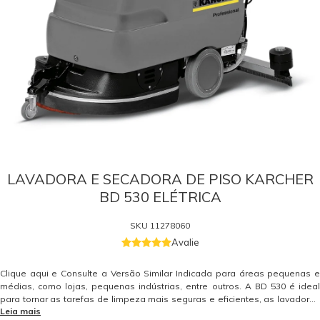
LAVADORA E SECADORA DE PISO KARCHER
BD 530 ELÉTRICA
SKU
11278060
Avalie
Clique aqui e Consulte a Versão Similar Indicada para áreas pequenas e
médias, como lojas, pequenas indústrias, entre outros. A BD 530 é ideal
para tornar as tarefas de limpeza mais seguras e eficientes, as lavadoras
Leia mais
e secadora de piso Kärcher também asseguram economia de água e