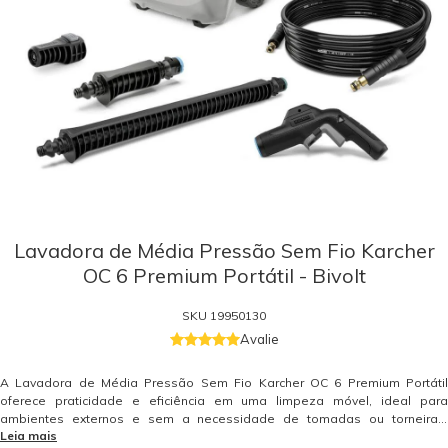
Lavadora de Média Pressão Sem Fio Karcher
OC 6 Premium Portátil - Bivolt
SKU
19950130
Avalie
A Lavadora de Média Pressão Sem Fio Karcher OC 6 Premium Portátil
oferece praticidade e eficiência em uma limpeza móvel, ideal para
ambientes externos e sem a necessidade de tomadas ou torneiras.
Leia mais
Compacta e equipada com um carrinho de água de 12 litros com rodas