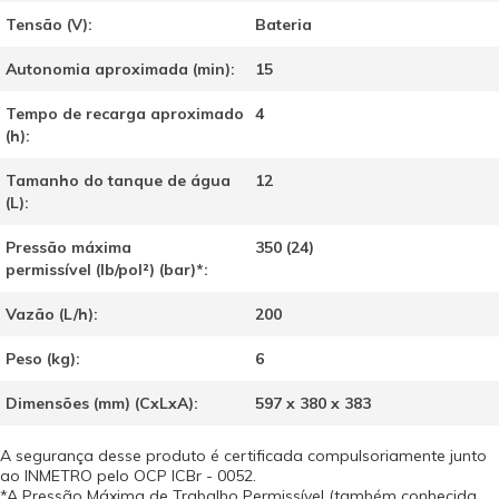
Tensão (V):
Bateria
Autonomia aproximada (min):
15
Tempo de recarga aproximado
4
(h):
Tamanho do tanque de água
12
(L):
Pressão máxima
350 (24)
permissível (lb/pol²) (bar)*:
Vazão (L/h):
200
Peso (kg):
6
Dimensões (mm) (CxLxA):
597 x 380 x 383
A segurança desse produto é certificada compulsoriamente junto
ao INMETRO pelo OCP ICBr - 0052.
*A Pressão Máxima de Trabalho Permissível (também conhecida