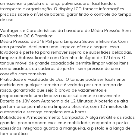
armazenar a pistola e a lança pulverizadora, facilitando o
transporte e organização. O display LCD fornece informações
precisas sobre o nível de bateria, garantindo o controle do tempo
de uso.
Vantagens e Características da Lavadora de Média Pressão Sem
Fio Karcher OC 6 Premium:
Média Pressão de 348 PSI para Limpeza Suave e Eficiente: Com
uma pressão ideal para uma limpeza eficaz e segura, essa
lavadora é perfeita para remover sujeira de superfícies delicadas.
Limpeza Autossuficiente com Carrinho de Água de 12 Litros: O
tanque móvel de grande capacidade permite limpar vários itens,
como bicicletas ou cadeiras de jardim, sem precisar de uma
conexão com torneiras.
Praticidade e Facilidade de Uso: O tanque pode ser facilmente
enchido em qualquer torneira e é vedado por uma tampa de
rosca, garantindo que seja à prova de vazamentos e
proporcionando uma limpeza autossuficiente e conveniente.
Bateria de 18V com Autonomia de 12 Minutos: A bateria de alta
performance permite uma limpeza eficiente, com 12 minutos de
autonomia e recarga completa em 4 horas.
Mobilidade e Armazenamento Compacto: A alça retrátil e as rodas
grandes proporcionam excelente mobilidade, enquanto o porta-
acessórios integrado guarda a mangueira, a pistola e a lança de
forma prática.