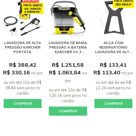
LAVADORA DE ALTA
LAVADORA DE BAIXA
ALÇA COM
PRESSÃO KARCHER
PRESSÃO A BATERIA
RESERVATÓRIO
PORTÁTIL
KARCHER OC 3
LAVADORA DE ALTA
RETRÁTIL - BIVOLT
PRESSÃO KARCHER
K3.98 M
R$ 388,42
R$ 1.251,58
R$ 133,41
R$ 330,16
R$ 1.063,84
R$ 113,40
no pix
no
no pix
pix
ou em até 10x de R$
ou em até 6x de R$
38,84 sem juros
no
22,24 sem juros
no
ou em até 10x de R$
cartão
cartão
125,16 sem juros
no
cartão
COMPRAR
COMPRAR
COMPRAR