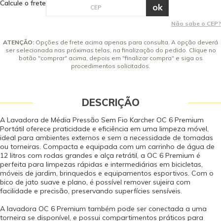
Calcule o frete
restante e o status da carga da bateria, permitindo monitoramento
8x de R$ 360,40 sem juros
constante e conveniente durante a limpeza. A Lavadora de Média Pressão
9x de R$ 320,35 sem juros
Karcher OC 6 Premium é a escolha ideal para quem busca eficiência e
Não sabe o CEP?
10x de R$ 288,32 sem juros
mobilidade em uma máquina de limpeza portátil. Itens Inclusos 01
Lavadora de Média Pressão Sem Fio Karcher OC 6 Premium Portátil - Bivolt
ATENÇÃO:
Opções de frete acima apenas para consulta. A opção deverá
01 Bico de Jato Leque 01 Pistola 01 Mangueira de 4 Metros 01 Extensor 01
ser selecionada nas próximas telas, na finalização do pedido. Clique no
Bateria de Íons de Lithium 18V 01 Carregador Bivolt Dados Técnicos
botão "comprar" acima, depois em "finalizar compra" e siga os
procedimentos solicitados.
Modelo: OC 6-18 Tensão (V): Bateria Autonomia aproximada (min): 15
Tempo de recarga aproximado (h): 4 Tamanho do tanque de água (L): 12
Pressão máxima permissível (lb/pol²) (bar)*: 350 (24) Vazão (L/h): 200 Peso
(kg): 6 Dimensões (mm) (CxLxA): 597 x 380 x 383 A segurança desse produto
DESCRIÇÃO
é certificada compulsoriamente junto ao INMETRO pelo OCP ICBr - 0052. *A
Pressão Máxima de Trabalho Permissível (também conhecida como
A Lavadora de Média Pressão Sem Fio Karcher OC 6 Premium
Pressão Máxima de Trabalho Admissível) é o maior valor de pressão a que
Portátil oferece praticidade e eficiência em uma limpeza móvel,
um equipamento pode ser submetido continuamente, de acordo com o
ideal para ambientes externos e sem a necessidade de tomadas
código de projeto, a resistência dos materiais utilizados, as dimensões do
ou torneiras. Compacta e equipada com um carrinho de água de
equipamento e seus parâmetros operacionais. Garantia - Garantia: 12
12 litros com rodas grandes e alça retrátil, a OC 6 Premium é
meses (3 meses de garantia legal por lei, contando a partir da data de
perfeita para limpezas rápidas e intermediárias em bicicletas,
emissão da Nota Fiscal de Venda e 9 meses de garantia concedido pelo
móveis de jardim, brinquedos e equipamentos esportivos. Com o
fabricante contra defeito de fabricação). Vídeo Interativo
bico de jato suave e plano, é possível remover sujeira com
facilidade e precisão, preservando superfícies sensíveis.
A lavadora OC 6 Premium também pode ser conectada a uma
torneira se disponível, e possui compartimentos práticos para