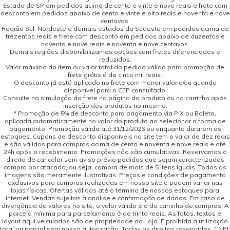
Estado de SP em pedidos acima de cento e vinte e nove reais e frete com
desconto em pedidos abaixo de cento e vinte e oito reais e noventa e nove
centavos.
Região Sul, Nordeste e demais estados do Sudeste em pedidos acima de
trezentos reais e frete com desconto em pedidos abaixo de duzentos e
noventa e nove reais e noventa e nove centavos.
Demais regiões disponibilizamos opções com fretes diferenciados e
reduzidos.
Valor máximo do item ou valor total do pedido válido para promoção de
frete grátis é de cinco mil reais.
O desconto já está aplicado no frete com menor valor e/ou quando
disponível para o CEP consultado.
Consulte na simulação do frete na página do produto ou no carrinho após
inserção dos produtos no mesmo.
* Promoção de 5% de desconto para pagamento via PIX ou Boleto,
aplicada automaticamente no valor do produto ao selecionar a forma de
pagamento. Promoção válida até 31/12/2026 ou enquanto durarem os
estoques. Cupons de desconto disponíveis no site tem o valor de dez reais
e são válidos para compras acima de cento e noventa e nove reais e até
24h após o recebimento. Promoções não são cumulativas. Reservamos o
direito de cancelar sem aviso prévio pedidos que sejam caracterizados
compra por atacado, ou seja, compra de mais de 5 itens iguais. Todas as
imagens são meramente ilustrativas. Preços e condições de pagamento
exclusivos para compras realizadas em nosso site e podem variar nas
lojas físicas. Ofertas válidas até o término de nossos estoques para
internet. Vendas sujeitas à análise e confirmação de dados. Em caso de
divergência de valores no site, o valor válido é o do carrinho de compras. A
parcela mínima para parcelamento é de trinta reais. As fotos, textos e
layout aqui veiculados são de propriedade da Loja. É proibida a utilização
total ou parcial sem nossa autorização. Todos os direitos reservados. CNPJ: