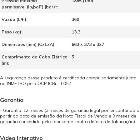
Pressão máxima
1885 (130)
permissível (lb/pol²) (bar)
*
:
Vazão (L/h):
360
Peso (kg):
13,3
Dimensões (mm) (CxLxA):
663 x 373 x 327
Comprimento do Cabo Elétrico
5
(m):
A segurança desse produto é certificada compulsoriamente junto
ao INMETRO pelo OCP ICBr - 0052.
Garantia
- Garantia: 12 meses (3 meses de garantia legal por lei contando a
partir da data de emissão da Nota Fiscal de Venda e 9 meses de
garantia concedido pelo fabricante contra defeito de fabricação).
Vídeo Interativo