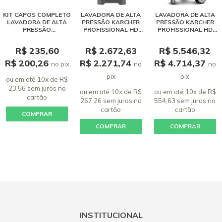
KIT CAPOS COMPLETO
LAVADORA DE ALTA
LAVADORA DE ALTA
LAVADORA DE ALTA
PRESSÃO KARCHER
PRESSÃO KARCHER
PRESSÃO
PROFISSIONAL HD
PROFISSIONAL HD
PROFISSIONAL
4/10 X CLASSIC - 2100
6/11 CLASSIC - 2175
KARCHER HD 585
PSI
PSI
R$ 235,60
R$ 2.672,63
R$ 5.546,32
R$ 200,26
R$ 2.271,74
R$ 4.714,37
no pix
no
no
pix
pix
ou em até 10x de R$
23,56 sem juros
no
ou em até 10x de R$
ou em até 10x de R$
cartão
267,26 sem juros
no
554,63 sem juros
no
cartão
cartão
COMPRAR
COMPRAR
COMPRAR
INSTITUCIONAL