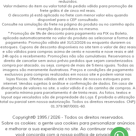
reduzidos.
Valor máximo do item ou valor total do pedido válido para promoção de
frete grátis é de cinco mil reais.
O desconto já está aplicado no frete com menor valor e/ou quando
disponível para o CEP consultado.
Consulte na simulação do frete na página do produto ou no carrinho após
inserção dos produtos no mesmo.
* Promoção de 5% de desconto para pagamento via PIX ou Boleto,
aplicada automaticamente no valor do produto ao selecionar a forma de
pagamento. Promoção válida até 31/12/2026 ou enquanto durarem os
estoques. Cupons de desconto disponíveis no site tem o valor de dez reais
e são válidos para compras acima de cento e noventa e nove reais e até
24h após o recebimento. Promoções não são cumulativas. Reservamos o
direito de cancelar sem aviso prévio pedidos que sejam caracterizados
compra por atacado, ou seja, compra de mais de 5 itens iguais. Todas as
imagens são meramente ilustrativas. Preços e condições de pagamento
exclusivos para compras realizadas em nosso site e podem variar nas
lojas físicas. Ofertas válidas até o término de nossos estoques para
internet. Vendas sujeitas à análise e confirmação de dados. Em caso de
divergência de valores no site, o valor válido é o do carrinho de compras. A
parcela mínima para parcelamento é de trinta reais. As fotos, textos e
layout aqui veiculados são de propriedade da Loja. É proibida a utilização
total ou parcial sem nossa autorização. Todos os direitos reservados. CNPJ:
01.379.987/0001-60.
Copyright© 1995 / 2026 - Todos os direitos reservados.
Sobre os cookies: a gente usa cookies para personalizar anúncios
e melhorar a sua experiência no site. Ao continuar navegando,
você concorda com a nossa política de privacidade.