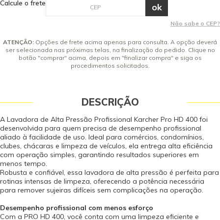
Calcule o frete
Karcher, a Pro HD 400 permite economia significativa de água — até 80%
8x de R$ 226,18 sem juros
em comparação com métodos tradicionais — sem comprometer a
9x de R$ 201,05 sem juros
eficiência da limpeza. Isso significa redução de custos operacionais e mais
Não sabe o CEP?
10x de R$ 180,95 sem juros
sustentabilidade no seu dia a dia. Por que escolher a Karcher Pro HD 400? -
Ideal para uso profissional e semi-intensivo - Alta eficiência na remoção de
ATENÇÃO:
Opções de frete acima apenas para consulta. A opção deverá
sujeiras difíceis - Estrutura robusta e durável - Operação leve e ergonômica
ser selecionada nas próximas telas, na finalização do pedido. Clique no
- Fácil transporte e armazenamento - Economia de água e recursos -
botão "comprar" acima, depois em "finalizar compra" e siga os
procedimentos solicitados.
Acessórios para uso profissional Itens Inclusos 01 Lavadora de Alta
Pressão Karcher Profissional Pro HD 400 01 Mangueira Trama de aço 8m 01
Pistola Classic 01 Lança em aço inoxidável 420mm 01 Bico Leque 01 Bico
Shampoo 01 Carrinho Integrado 01 Manual de Instruções Dados Técnicos
DESCRIÇÃO
Modelo: Pro HD 400 Tensão Monofásica (V): 127 | 220 Potência (W): 1.800
Pressão nominal de trabalho (lb/pol²) (bar): 1260 (87) Pressão máxima
A Lavadora de Alta Pressão Profissional Karcher Pro HD 400 foi
permissível (lb/pol²) (bar)*: 1885 (130) Vazão (L/h): 360 Peso (kg): 13,3
desenvolvida para quem precisa de desempenho profissional
Dimensões (mm) (CxLxA): 663 x 373 x 327 Comprimento do Cabo Elétrico
aliado à facilidade de uso. Ideal para comércios, condomínios,
(m): 5 A segurança desse produto é certificada compulsoriamente junto ao
clubes, chácaras e limpeza de veículos, ela entrega alta eficiência
INMETRO pelo OCP ICBr - 0052. Garantia - Garantia: 12 meses (3 meses de
com operação simples, garantindo resultados superiores em
garantia legal por lei contando a partir da data de emissão da Nota Fiscal
menos tempo.
de Venda e 9 meses de garantia concedido pelo fabricante contra defeito
Robusta e confiável, essa lavadora de alta pressão é perfeita para
de fabricação). Vídeo Interativo
rotinas intensas de limpeza, oferecendo a potência necessária
para remover sujeiras difíceis sem complicações na operação.
Desempenho profissional com menos esforço
Com a PRO HD 400, você conta com uma limpeza eficiente e