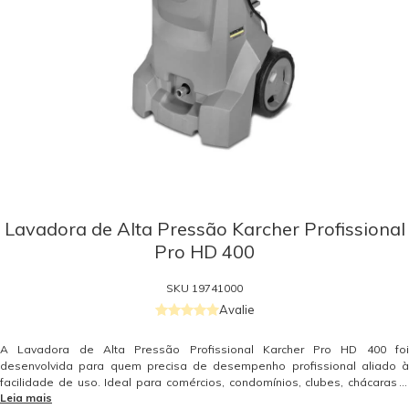
Lavadora de Alta Pressão Karcher Profissional
Pro HD 400
SKU
19741000
Avalie
A Lavadora de Alta Pressão Profissional Karcher Pro HD 400 foi
desenvolvida para quem precisa de desempenho profissional aliado à
facilidade de uso. Ideal para comércios, condomínios, clubes, chácaras e
Leia mais
limpeza de veículos, ela entrega alta eficiência com operação simples,