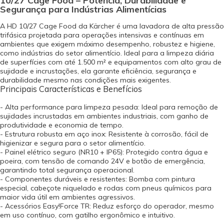
10/27 Cage Food – Potência, Durabilidade e
Segurança para Indústrias Alimentícias
A HD 10/27 Cage Food da Kärcher é uma lavadora de alta pressão
trifásica projetada para operações intensivas e contínuas em
ambientes que exigem máximo desempenho, robustez e higiene,
como indústrias do setor alimentício. Ideal para a limpeza diária
de superfícies com até 1.500 m² e equipamentos com alto grau de
sujidade e incrustações, ela garante eficiência, segurança e
durabilidade mesmo nas condições mais exigentes.
Principais Características e Benefícios
- Alta performance para limpeza pesada: Ideal para remoção de
sujidades incrustadas em ambientes industriais, com ganho de
produtividade e economia de tempo.
- Estrutura robusta em aço inox: Resistente à corrosão, fácil de
higienizar e segura para o setor alimentício.
- Painel elétrico seguro (NR10 + IP65): Protegido contra água e
poeira, com tensão de comando 24V e botão de emergência,
garantindo total segurança operacional.
- Componentes duráveis e resistentes: Bomba com pintura
especial, cabeçote niquelado e rodas com pneus químicos para
maior vida útil em ambientes agressivos.
- Acessórios Easy!Force TR: Reduz esforço do operador, mesmo
em uso contínuo, com gatilho ergonômico e intuitivo.