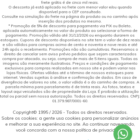
frete grátis é de cinco mil reais.
O desconto já está aplicado no frete com menor valor e/ou quando
disponível para o CEP consultado.
Consulte na simulação do frete na página do produto ou no carrinho após
inserção dos produtos no mesmo.
* Promoção de 5% de desconto para pagamento via PIX ou Boleto,
aplicada automaticamente no valor do produto ao selecionar a forma de
pagamento. Promoção válida até 31/12/2026 ou enquanto durarem os
estoques. Cupons de desconto disponíveis no site tem o valor de dez reais
e são válidos para compras acima de cento e noventa e nove reais e até
24h após o recebimento. Promoções não são cumulativas. Reservamos o
direito de cancelar sem aviso prévio pedidos que sejam caracterizados
compra por atacado, ou seja, compra de mais de 5 itens iguais. Todas as
imagens são meramente ilustrativas. Preços e condições de pagamento
exclusivos para compras realizadas em nosso site e podem variar nas
lojas físicas. Ofertas válidas até o término de nossos estoques para
internet. Vendas sujeitas à análise e confirmação de dados. Em caso de
divergência de valores no site, o valor válido é o do carrinho de compras. A
parcela mínima para parcelamento é de trinta reais. As fotos, textos e
layout aqui veiculados são de propriedade da Loja. É proibida a utilização
total ou parcial sem nossa autorização. Todos os direitos reservados. CNPJ:
01.379.987/0001-60.
Copyright© 1995 / 2026 - Todos os direitos reservados.
Sobre os cookies: a gente usa cookies para personalizar anúncios
e melhorar a sua experiência no site. Ao continuar navegando,
você concorda com a nossa política de privacidade.