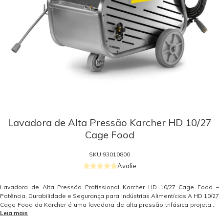
Lavadora de Alta Pressão Karcher HD 10/27
Cage Food
SKU
93010800
Avalie
Lavadora de Alta Pressão Profissional Karcher HD 10/27 Cage Food –
Potência, Durabilidade e Segurança para Indústrias Alimentícias A HD 10/27
Cage Food da Kärcher é uma lavadora de alta pressão trifásica projetada
Leia mais
para operações intensivas e contínuas em ambientes que exigem máximo